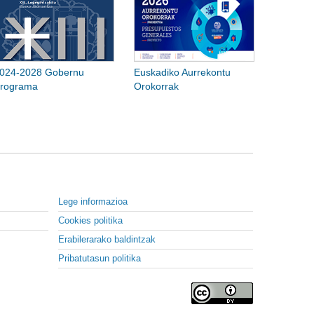
024-2028 Gobernu
Euskadiko Aurrekontu
rograma
Orokorrak
Lege informazioa
Cookies politika
Erabilerarako baldintzak
Pribatutasun politika