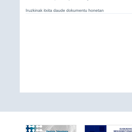
Iruzkinak itxita daude dokumentu honetan