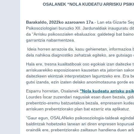
OSALANEK “NOLA KUDEATU ARRISKU PSIK
Barakaldo, 2022ko azaroaren 17a
.- Lan eta Gizarte S
Psikosoziologiari buruzko XII. Jardunaldiak inauguratu 
da “Arrisku psikosozialen ebaluazioa: galdetegi bat baino
garrantzia nabarmentzea.
Ideia horren arrazoia da, kasu gehienetan, informazioa b
dela nahikoa diagnostiko zehatzak egiteko, are gutxiago 
Hala ere, tresna kualitatiboak oso egokiak izan daitezke 
arriskuarekiko esposizioaren kausetan eta jatorrian sako
daitezkeen ekintzak interpretatzen laguntzeko ere. Era 
gutxi izanda, ezin izaten delako anonimotasuna gorde es
Esparru horretan, Osalanek
"Nola kudeatu arrisku psi
Lourdes Íscar zuzendari nagusiak esan duen bezala, gida
prebentzio-eremu batzuetakoa bezala, enpresaren kudeak
arriskuen prebentziorako plan bat ezarriz eta aplikatuz.
“Gaur egun, OSALANeko psikosoziologia-taldeak egindak
baldintzak hobetzeko lanean ari diren enpresen kopuruak
oraindik ere, prebentziorako zailtasun handiena duen arlo