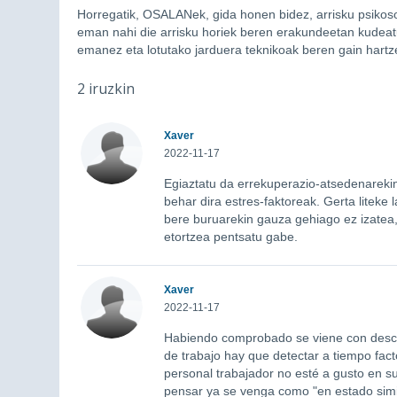
Horregatik, OSALANek, gida honen bidez, arrisku psikoso
eman nahi die arrisku horiek beren erakundeetan kudeatu 
emanez eta lotutako jarduera teknikoak beren gain hartz
2 iruzkin
Xaver
2022-11-17
Egiaztatu da errekuperazio-atsedenarekin 
behar dira estres-faktoreak. Gerta liteke
bere buruarekin gauza gehiago ez izate
etortzea pentsatu gabe.
Xaver
2022-11-17
Habiendo comprobado se viene con desca
de trabajo hay que detectar a tiempo fac
personal trabajador no esté a gusto en 
pensar ya se venga como "en estado simil