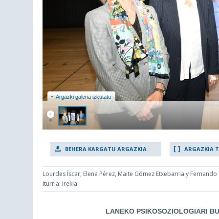
Argazki galeria izkutatu
BEHERA KARGATU ARGAZKIA
ARGAZKIA 
Lourdes Íscar, Elena Pérez, Maite Gómez Etxebarria y Fernando
Iturria: Irekia
LANEKO PSIKOSOZIOLOGIARI BU