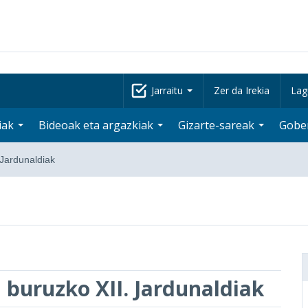
Jarraitu
Zer da Irekia
Lag
iak
Bideoak eta argazkiak
Gizarte-sareak
Gobe
 Jardunaldiak
 buruzko XII. Jardunaldiak