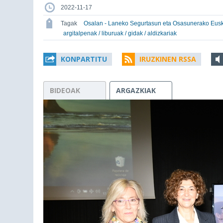
2022-11-17
Tagak
Osalan - Laneko Segurtasun eta Osasunerako Eus
argitalpenak / liburuak / gidak / aldizkariak
KONPARTITU
IRUZKINEN RSSA
BIDEOAK
ARGAZKIAK