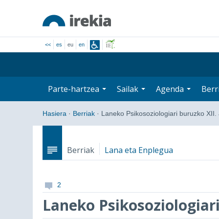
<<
es
eu
en
Parte-hartzea
Sailak
Agenda
Berr
Hasiera
·
Berriak
·
Laneko Psikosoziologiari buruzko XII.
Berriak
Lana eta Enplegua
2
Laneko Psikosoziologiari