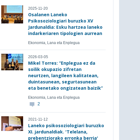
2025-11-20
Osalanen Laneko
Psikosoziologiari buruzko XV
Jardunaldia: Esku hartzea laneko
indarkeriaren tipologien aurrean
Ekonomia, Lana eta Enplegua
2026-03-05
Mikel Torres: “Enplegua ez da
soilik okupazio zifretan
neurtzen, langileen kalitatean,
duintasunean, segurtasunean
eta benetako ongizatean baizik”
Ekonomia, Lana eta Enplegua
2
2021-11-12
Laneko psikosoziologiari buruzko
XI. jardunaldiak. 'Telelana,
prebentziorako erronka berria'