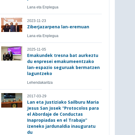
Lana eta Enplegua
2023-11-23
Ziberjazarpena lan-eremuan
Lana eta Enplegua
2025-11-05
Emakundek tresna bat aurkeztu
du enpresei emakumeentzako
lan-espazio seguruak bermatzen
laguntzeko
Lehendakaritza
2017-03-29
Lan eta Justiziako Sailburu Maria
Jesus San Josek “Protocolos para
el Abordaje de Conductas
Inapropiadas en el Trabajo”
izeneko jardunaldia inauguratu
du