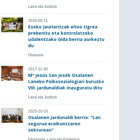
Lana eta Justizia
2026-06-11
Eusko Jaurlaritzak eltxo tigrea
prebenitu eta kontrolatzeko
udalentzako Gida berria aurkeztu
du
Osasuna
2017-11-30
Mª Jesús San Josék Osalanen
Laneko Psikosoziologiari buruzko
VIII. jardunaldiak inauguratu ditu
Lana eta Justizia
2025-10-20
Osalanen jardunaldi berria: "Lan
segurua eraikuntzaren
sektorean"
Ekonomia, Lana eta Enplegua