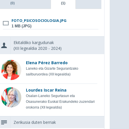
(0)
(1)
FOTO_PSICOSOCIOLOGIA.JPG
1 MB (JPG)
Ekitaldiko kargudunak
(XII legealdia 2020 - 2024)
Elena Pérez Barredo
Laneko eta Gizarte Segurantzako
sailburuordea (XII legealdia)
Lourdes Iscar Reina
Osalan-Laneko Segurtasun eta
Osasunerako Euskal Erakundeko zuzendari
orokorra (XII legealdia)
Zerikusia duten berriak