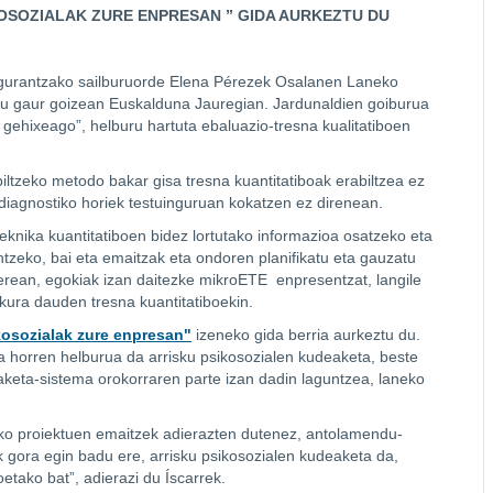
OSOZIALAK ZURE ENPRESAN ” GIDA AURKEZTU DU
egurantzako sailburuorde Elena Pérezek Osalanen Laneko
ditu gaur goizean Euskalduna Jauregian. Jardunaldien goiburua
 gehixeago”, helburu hartuta ebaluazio-tresna kualitatiboen
iltzeko metodo bakar gisa tresna kuantitatiboak erabiltzea ez
diagnostiko horiek testuinguruan kokatzen ez direnean.
teknika kuantitatiboen bidez lortutako informazioa osatzeko eta
ntzeko, bai eta emaitzak eta ondoren planifikatu eta gauzatu
berean, egokiak izan daitezke mikroETE enpresentzat, langile
kura dauden tresna kuantitatiboekin.
kosozialak zure enpresan"
izeneko gida berria aurkeztu du.
 horren helburua da arrisku psikosozialen kudeaketa, beste
eta-sistema orokorraren parte izan dadin laguntzea, laneko
o proiektuen emaitzek adierazten dutenez, antolamendu-
 gora egin badu ere, arrisku psikosozialen kudeaketa da,
etako bat”, adierazi du Íscarrek.