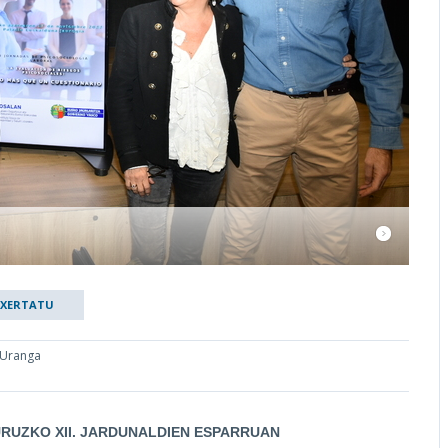
TXERTATU
 Uranga
RUZKO XII. JARDUNALDIEN ESPARRUAN