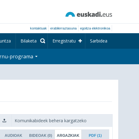
kontaktuak
erabilerraztasuna
egoitza elektronikoa
untza
Bilaketa
Erregistratu
Sarbidea
rnu-programa
Komunikabideek behera kargatzeko
AUDIOAK
BIDEOAK
(0)
ARGAZKIAK
PDF
(1)