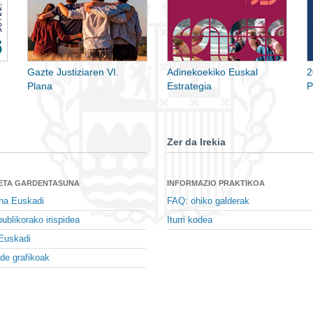
Gazte Justiziaren VI.
Adinekoekiko Euskal
2
Plana
Estrategia
P
Zer da Irekia
 ETA GARDENTASUNA
INFORMAZIO PRAKTIKOA
na Euskadi
FAQ: ohiko galderak
ublikorako irispidea
Iturri kodea
Euskadi
de grafikoak