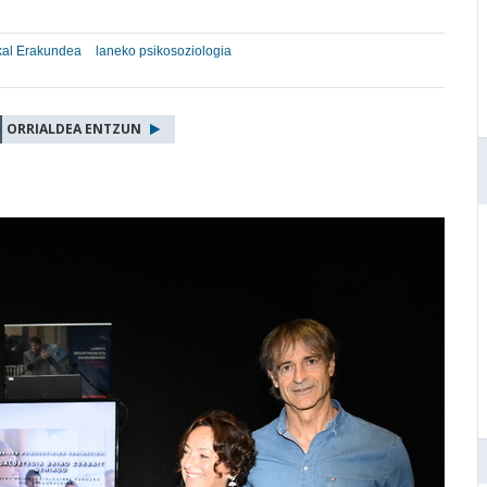
kal Erakundea
laneko psikosoziologia
ORRIALDEA ENTZUN