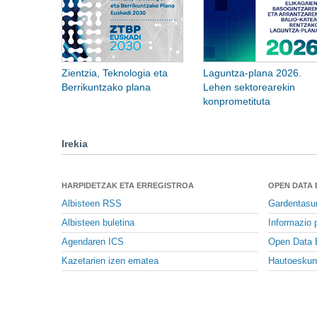
Zientzia, Teknologia eta
Laguntza-plana 2026.
Berrikuntzako plana
Lehen sektorearekin
konprometituta
Irekia
HARPIDETZAK ETA ERREGISTROA
OPEN DATA
Albisteen RSS
Gardentasu
Albisteen buletina
Informazio p
Agendaren ICS
Open Data 
Kazetarien izen ematea
Hautoeskun