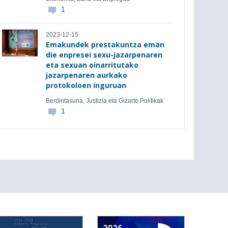
1
2023-12-15
Emakundek prestakuntza eman
die enpresei sexu-jazarpenaren
eta sexuan oinarritutako
jazarpenaren aurkako
protokoloen inguruan
Berdintasuna, Justizia eta Gizarte Politikak
1