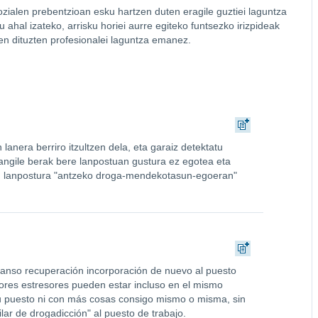
zialen prebentzioan esku hartzen duten eragile guztiei laguntza
ahal izateko, arrisku horiei aurre egiteko funtsezko irizpideak
en dituzten profesionalei laguntza emanez.
lanera berriro itzultzen dela, eta garaiz detektatu
 langile berak bere lanpostuan gustura ez egotea eta
a, lanpostura "antzeko droga-mendekotasun-egoeran"
nso recuperación incorporación de nuevo al puesto
tores estresores pueden estar incluso en el mismo
su puesto ni con más cosas consigo mismo o misma, sin
ar de drogadicción" al puesto de trabajo.