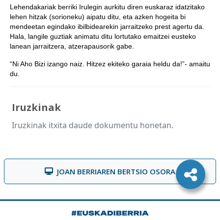
Lehendakariak berriki Irulegin aurkitu diren euskaraz idatzitako
lehen hitzak (sorioneku) aipatu ditu, eta azken hogeita bi
mendeetan egindako ibilbidearekin jarraitzeko prest agertu da.
Hala, langile guztiak animatu ditu lortutako emaitzei eusteko
lanean jarraitzera, atzerapausorik gabe.
“Ni Aho Bizi izango naiz. Hitzez ekiteko garaia heldu da!”- amaitu
du.
Iruzkinak
Iruzkinak itxita daude dokumentu honetan.
JOAN BERRIAREN BERTSIO OSORA