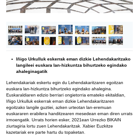
Iñigo Urkulluk eskerrak eman dizkie Lehendakaritzako
langileei euskara lan-hizkuntza bihurtzeko egindako
ahaleginagatik
Lehendakariak eskertu egin du Lehendakaritzaren egoitzan
euskara lan-hizkuntza bihurtzeko egindako ahalegina.
Euskaraldiaren edizio berriari ongietorria emateko ekitaldian,
Iñigo Urkulluk eskerrak eman dizkie Lehendakaritzaren
egoitzako langile guztiei, azken urteotan lan-eremuan
euskararen erabilera handitzearen mesedean eman diren urrats
irmoengatik. Urrats horien esker, 2021ean Urrezko BIKAIN
ziurtagiria lortu zuen Lehendakaritzak. Xabier Euzkitze
kazetariak ere parte hartu du topaketan.