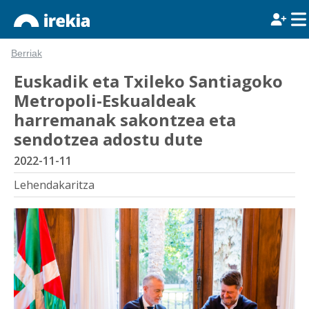
Berriak
Euskadik eta Txileko Santiagoko
Metropoli-Eskualdeak
harremanak sakontzea eta
sendotzea adostu dute
2022-11-11
Lehendakaritza