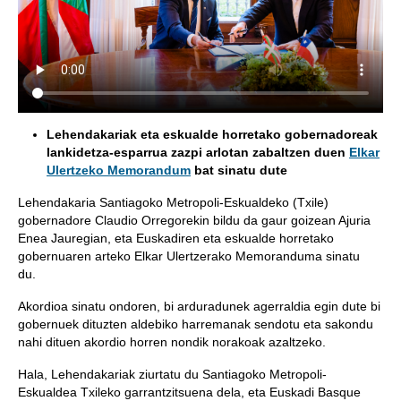
Lehendakariak eta eskualde horretako gobernadoreak
lankidetza-esparrua zazpi arlotan zabaltzen duen
Elkar
Ulertzeko Memorandum
bat sinatu dute
Lehendakaria Santiagoko Metropoli-Eskualdeko (Txile)
gobernadore Claudio Orregorekin bildu da gaur goizean Ajuria
Enea Jauregian, eta Euskadiren eta eskualde horretako
gobernuaren arteko Elkar Ulertzerako Memoranduma sinatu
du.
Akordioa sinatu ondoren, bi arduradunek agerraldia egin dute bi
gobernuek dituzten aldebiko harremanak sendotu eta sakondu
nahi dituen akordio horren nondik norakoak azaltzeko.
Hala, Lehendakariak ziurtatu du Santiagoko Metropoli-
Eskualdea Txileko garrantzitsuena dela, eta Euskadi Basque