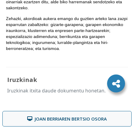
oinarriak ezartzen ditu, alde biko harremanak sendotzeko eta
sakontzeko.
Zehazki, akordioak aukera emango du guztien arteko lana zazpi
esparrutan zabaltzeko: gizarte-garapena; garapen ekonomiko
iraunkorra, klusterren eta enpresen parte-hartzearekin;
espezializazio adimenduna; berrikuntza eta garapen
teknologikoa; ingurumena; lurralde-plangintza eta hiri-
berroneratzea; eta turismoa.
Iruzkinak
Iruzkinak itxita daude dokumentu honetan.
JOAN BERRIAREN BERTSIO OSORA