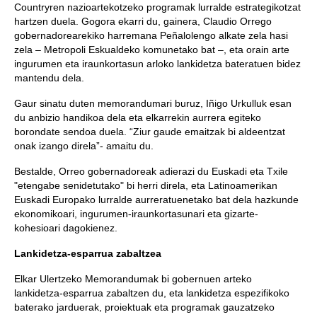
Countryren nazioartekotzeko programak lurralde estrategikotzat
hartzen duela. Gogora ekarri du, gainera, Claudio Orrego
gobernadorearekiko harremana Peñalolengo alkate zela hasi
zela – Metropoli Eskualdeko komunetako bat –, eta orain arte
ingurumen eta iraunkortasun arloko lankidetza bateratuen bidez
mantendu dela.
Gaur sinatu duten memorandumari buruz, Iñigo Urkulluk esan
du anbizio handikoa dela eta elkarrekin aurrera egiteko
borondate sendoa duela. “Ziur gaude emaitzak bi aldeentzat
onak izango direla”- amaitu du.
Bestalde, Orreo gobernadoreak adierazi du Euskadi eta Txile
"etengabe senidetutako" bi herri direla, eta Latinoamerikan
Euskadi Europako lurralde aurreratuenetako bat dela hazkunde
ekonomikoari, ingurumen-iraunkortasunari eta gizarte-
kohesioari dagokienez.
Lankidetza-esparrua zabaltzea
Elkar Ulertzeko Memorandumak bi gobernuen arteko
lankidetza-esparrua zabaltzen du, eta lankidetza espezifikoko
baterako jarduerak, proiektuak eta programak gauzatzeko