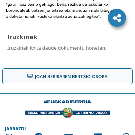
“gaur inoiz baino gehiago, beharrezkoa da askotariko
borondateak batzen jarraitzea eta munduan nahi ditugun
aldaketa horiek ikusteko ekintza zehatzak egitea”.
Iruzkinak
Iruzkinak itxita daude dokumentu honetan.
JOAN BERRIAREN BERTSIO OSORA
JARRAITU