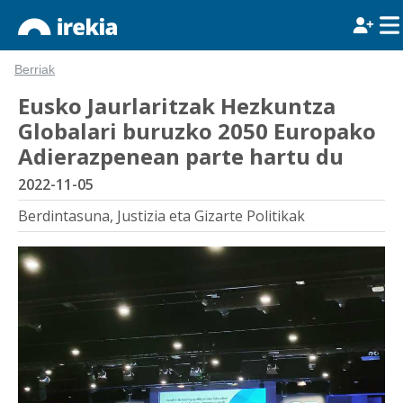
Berriak
Eusko Jaurlaritzak Hezkuntza
Globalari buruzko 2050 Europako
Adierazpenean parte hartu du
2022-11-05
Berdintasuna, Justizia eta Gizarte Politikak