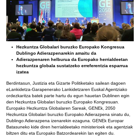
Hezkuntza Globalari buruzko Europako Kongresua
Dublingo Adierazpenarekin amaitu da
Adierazpenaren helburua da Europako herrialdeetan
hezkuntza globala sustatzeko erreferentzia esparrua
izatea
Berdintasun, Justizia eta Gizarte Politiketako sailean dagoen
eLankidetza-Garapenerako Lankidetzaren Euskal Agentziako
ordezkaritza batek parte hartu du egun hauetan Dublinen egin
den Hezkuntza Globalari buruzko Europako Kongresuan.
Europako Hezkuntza Globalaren Sareak, GENEk, 2050
Hezkuntza Globalari buruzko Europako Adierazpena sinatu du,
Dublingo Adierazpena izenarekin ezaguna. GENEk Europar
Batasuneko kide diren herrialdeetako ministerioek eta agentziak
biltzen ditu eta Europako Batzordearekin lan egiten du.