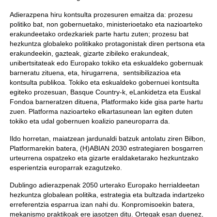
Adierazpena hiru kontsulta prozesuren emaitza da: prozesu
politiko bat, non gobernuetako, ministerioetako eta nazioarteko
erakundeetako ordezkariek parte hartu zuten; prozesu bat
hezkuntza globaleko politikako protagonistak diren pertsona eta
erakundeekin, gazteak, gizarte zibileko erakundeak,
unibertsitateak edo Europako tokiko eta eskualdeko gobernuak
barneratu zituena, eta, hirugarrena, sentsibilizazioa eta
kontsulta publikoa. Tokiko eta eskualdeko gobernuei kontsulta
egiteko prozesuan, Basque Country-k, eLankidetza eta Euskal
Fondoa barneratzen dituena, Platformako kide gisa parte hartu
zuen. Platforma nazioarteko elkartasunean lan egiten duten
tokiko eta udal gobernuen koalizio paneuroparra da.
Ildo horretan, maiatzean jardunaldi batzuk antolatu ziren Bilbon,
Platformarekin batera, (H)ABIAN 2030 estrategiaren bosgarren
urteurrena ospatzeko eta gizarte eraldaketarako hezkuntzako
esperientzia europarrak ezagutzeko.
Dublingo adierazpenak 2050 urterako Europako herrialdeetan
hezkuntza globalean politika, estrategia eta bultzada indartzeko
erreferentzia esparrua izan nahi du. Konpromisoekin batera,
mekanismo praktikoak ere jasotzen ditu. Ortegak esan duenez,