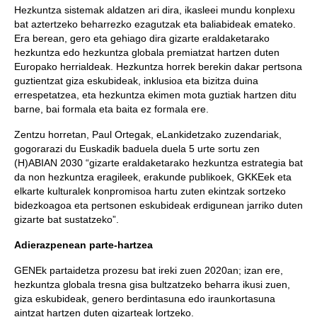
Hezkuntza sistemak aldatzen ari dira, ikasleei mundu konplexu
bat aztertzeko beharrezko ezagutzak eta baliabideak emateko.
Era berean, gero eta gehiago dira gizarte eraldaketarako
hezkuntza edo hezkuntza globala premiatzat hartzen duten
Europako herrialdeak. Hezkuntza horrek berekin dakar pertsona
guztientzat giza eskubideak, inklusioa eta bizitza duina
errespetatzea, eta hezkuntza ekimen mota guztiak hartzen ditu
barne, bai formala eta baita ez formala ere.
Zentzu horretan, Paul Ortegak, eLankidetzako zuzendariak,
gogorarazi du Euskadik baduela duela 5 urte sortu zen
(H)ABIAN 2030 “gizarte eraldaketarako hezkuntza estrategia bat
da non hezkuntza eragileek, erakunde publikoek, GKKEek eta
elkarte kulturalek konpromisoa hartu zuten ekintzak sortzeko
bidezkoagoa eta pertsonen eskubideak erdigunean jarriko duten
gizarte bat sustatzeko”.
Adierazpenean parte-hartzea
GENEk partaidetza prozesu bat ireki zuen 2020an; izan ere,
hezkuntza globala tresna gisa bultzatzeko beharra ikusi zuen,
giza eskubideak, genero berdintasuna edo iraunkortasuna
aintzat hartzen duten gizarteak lortzeko.