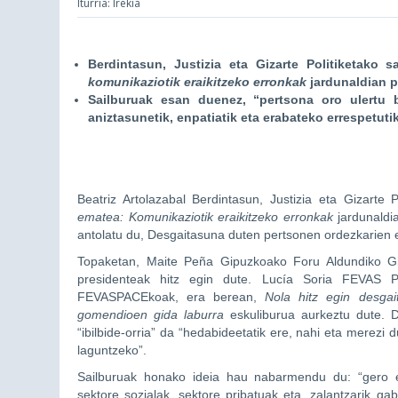
Iturria: Irekia
Berdintasun, Justizia eta Gizarte Politiketako 
komunikaziotik eraikitzeko erronkak
jardunaldian p
Sailburuak esan duenez, “pertsona oro ulertu b
aniztasunetik, enpatiatik eta erabateko errespetutik
Beatriz Artolazabal Berdintasun, Justizia eta Gizarte 
ematea: Komunikaziotik eraikitzeko erronkak
jardunaldi
antolatu du, Desgaitasuna duten pertsonen ordezkarien
Topaketan, Maite Peña Gipuzkoako Foru Aldundiko Giz
presidenteak hitz egin dute. Lucía Soria FEVAS P
FEVASPACEkoak, era berean,
Nola hitz egin desga
gomendioen gida laburra
eskuliburua aurkeztu dute. D
“ibilbide-orria” da “hedabideetatik ere, nahi eta merezi 
laguntzeko”.
Sailburuak honako ideia hau nabarmendu du: “gero eta
sektore sozialak, sektore pribatuak eta, zalantzarik 