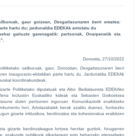
sailburuak, gaur goizean,
Desgaitasunaren berri ematea:
arte hartu du; jardunaldia EDEKAk antolatu du
ehar gaituzte garenagatik: pertsonak. Onarpenetik eta
”.
Donostia, 27/10/2022
Politiketako sailburuak, gaur, Donostian,
Desgaitasunaren berri
aren inaugurazio-ekitaldian parte hartu du. Jardunaldia EDEKAk
 euskal koordinakundeak.
arte Politiketako diputatuak eta Aitor Bedialauneta EDEKAko
lena Inclusión Euskadiko kideak eta Sebasten Goikoetxea
itasuna duten pertsonen inguruan
.
Komunikaziotik eraikitzeko
okumentu hori, Artolazabalek berak azaldu duenez, funtsezko
dugun gizarte inklusiboa, berdinzalea eta kohesionatua eraikitzen
 gizarte berdinzaleagoa lortzea herritar guztiok, hirugarren
gabe, erakunde publikook elkarlanean egin beharreko etengabeko