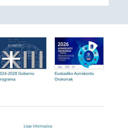
024-2028 Gobernu
Euskadiko Aurrekontu
rograma
Orokorrak
Lege informazioa