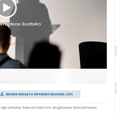
BEHERA KARGATU MP4 BIDEO BILDUMA (ZIP)
z egin zehaztea, baita eta batez ere, desgaitasuna duten pertsonei