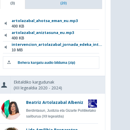
(3)
(20)
artolazabal_ahotsa_eman_eu.mp3
400 KB
artolazabal_aniztasuna_eu.mp3
400 KB
intervencion_artolazabal_jornada_edeka_int...
10 MB
Behera kargatu audio bilduma (zip)
Ekitaldiko kargudunak
(XII legealdia 2020 - 2024)
Beatriz Artolazabal Albeniz
Berdintasun, Justizia eta Gizarte Politiketako
sailburua (XII legealdia)
Lide Amilibia Bergaretxe