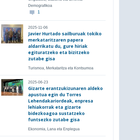
Demografikoa
1
2025-11-06
Javier Hurtado sailburuak tokiko
merkataritzaren papera
aldarrikatu du, gure hiriak
egituratzeko eta bizitzeko
zutabe gisa
Turismoa, Merkataritza eta Kontsumoa
2025-06-23
Gizarte erantzukizunaren aldeko
apustua egin du Torres
Lehendakariordeak, enpresa
lehiakorrak eta gizarte
bidezkoagoa sustatzeko
funtsezko zutabe gisa
Ekonomia, Lana eta Enplegua