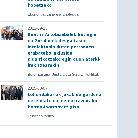
hobetzeko
Ekonomia, Lana eta Enplegua
2022-09-23
Beatriz Artolazabalek bat egin
du Gorabidek desgaitasun
intelektuala duten pertsonen
erabateko inklusioa
aldarrikatzeko egin duen aterki-
irekitzearekin
Berdintasuna, Justizia eta Gizarte Politikak
2025-10-07
Lehendakariak jokabide gardena
defendatu du, demokraziarako
berme-iparrorratz gisa
Lehendakaritza