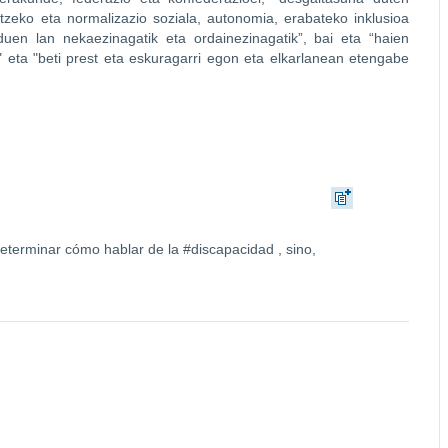
tzeko eta normalizazio soziala, autonomia, erabateko inklusioa
duen lan nekaezinagatik eta ordainezinagatik”, bai eta “haien
k" eta "beti prest eta eskuragarri egon eta elkarlanean etengabe
 determinar cómo hablar de la #discapacidad , sino,