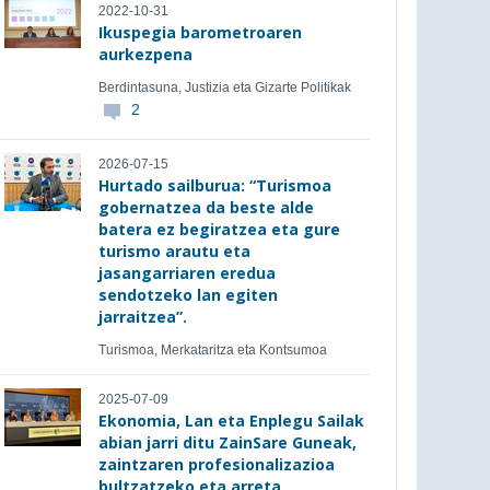
2022-10-31
Ikuspegia barometroaren
aurkezpena
Berdintasuna, Justizia eta Gizarte Politikak
2
2026-07-15
Hurtado sailburua: “Turismoa
gobernatzea da beste alde
batera ez begiratzea eta gure
turismo arautu eta
jasangarriaren eredua
sendotzeko lan egiten
jarraitzea”.
Turismoa, Merkataritza eta Kontsumoa
2025-07-09
Ekonomia, Lan eta Enplegu Sailak
abian jarri ditu ZainSare Guneak,
zaintzaren profesionalizazioa
bultzatzeko eta arreta