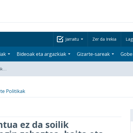
Jarraitu
Zer da Irekia
Lag
iak
Bideoak eta argazkiak
Gizarte-sareak
Gobe
lik…
te Politikak
tua ez da soilik