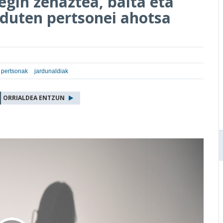
egin zehaztea, baita eta
 duten pertsonei ahotsa
n pertsonak
jardunaldiak
ORRIALDEA ENTZUN