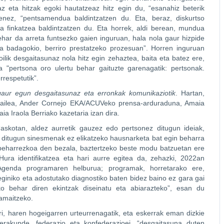
z eta hitzak egoki hautatzeaz hitz egin du, “esanahiz beterik
enez, “pentsamendua baldintzatzen du. Eta, beraz, diskurtso
eta finkatzea baldintzatzen du. Eta horrek, aldi berean, mundua
ehar da arreta funtsezko gaien inguruan, hala nola gaur hizpide
a badagokio, berriro prestatzeko prozesuan”. Horren inguruan
lik desgaitasunaz nola hitz egin zehaztea, baita eta batez ere,
 "pertsona oro ulertu behar gaituzte garenagatik: pertsonak.
rrespetutik”.
gaur egun desgaitasunaz eta erronkak komunikaziotik
. Hartan,
tzailea, Ander Cornejo EKA/ACUVeko prensa-arduraduna, Amaia
a Iraola Berriako kazetaria izan dira.
skotan, aldez aurretik gauzez edo pertsonez ditugun ideiak,
hi ditugun sinesmenak ez elikatzeko hausnarketa bat egin beharra
 beharrezkoa den bezala, baztertzeko beste modu batzuetan ere
Hura identifikatzea eta hari aurre egitea da, zehazki, 2022an
Agenda programaren helburua; programak, horretarako ere,
eginiko eta adostutako diagnostiko baten bidez baino ez gara gai
ko behar diren ekintzak diseinatu eta abiarazteko”, esan du
 amaitzeko.
i, haren hogeigarren urteurrenagatik, eta eskerrak eman dizkie
rakunde, federazio eta konfederazioei, “desgaitasuna duten