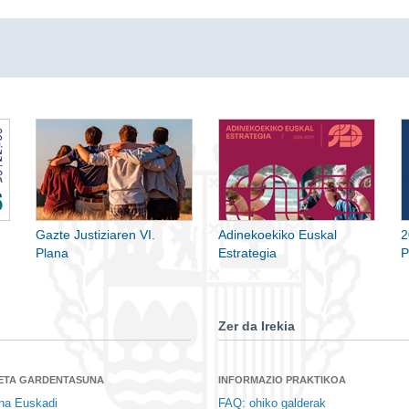
Gazte Justiziaren VI.
Adinekoekiko Euskal
2
Plana
Estrategia
P
Zer da Irekia
 ETA GARDENTASUNA
INFORMAZIO PRAKTIKOA
na Euskadi
FAQ: ohiko galderak