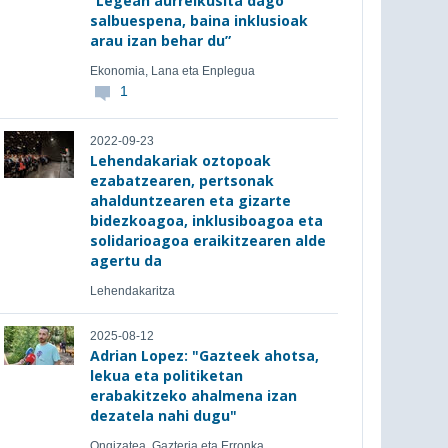
“Legean aurreikusita dago
salbuespena, baina inklusioak
arau izan behar du”
Ekonomia, Lana eta Enplegua
1
2022-09-23
Lehendakariak oztopoak
ezabatzearen, pertsonak
ahalduntzearen eta gizarte
bidezkoagoa, inklusiboagoa eta
solidarioagoa eraikitzearen alde
agertu da
Lehendakaritza
2025-08-12
Adrian Lopez: "Gazteek ahotsa,
lekua eta politiketan
erabakitzeko ahalmena izan
dezatela nahi dugu"
Ongizatea, Gazteria eta Erronka