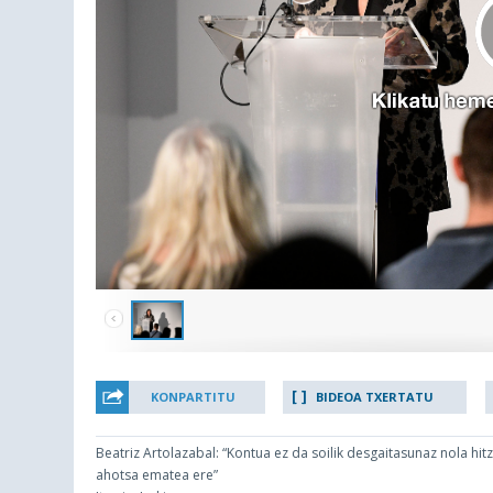
KONPARTITU
BIDEOA TXERTATU
Beatriz Artolazabal: “Kontua ez da soilik desgaitasunaz nola hit
ahotsa ematea ere”