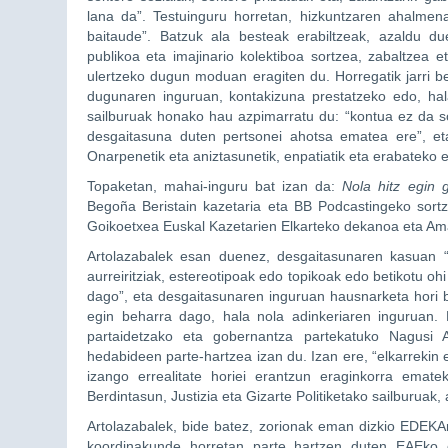
lana da”. Testuinguru horretan, hizkuntzaren ahalmena
baitaude”. Batzuk ala besteak erabiltzeak, azaldu du
publikoa eta imajinario kolektiboa sortzea, zabaltzea 
ulertzeko dugun moduan eragiten du. Horregatik jarri b
dugunaren inguruan, kontakizuna prestatzeko edo, hal
sailburuak honako hau azpimarratu du: “kontua ez da soi
desgaitasuna duten pertsonei ahotsa ematea ere”, eta
Onarpenetik eta aniztasunetik, enpatiatik eta erabateko e
Topaketan, mahai-inguru bat izan da:
Nola hitz egin 
Begoña Beristain kazetaria eta BB Podcastingeko sor
Goikoetxea Euskal Kazetarien Elkarteko dekanoa eta Amai
Artolazabalek esan duenez, desgaitasunaren kasuan “a
aurreiritziak, estereotipoak edo topikoak edo betikotu o
dago”, eta desgaitasunaren inguruan hausnarketa hori
egin beharra dago, hala nola adinkeriaren inguruan. 
partaidetzako eta gobernantza partekatuko Nagusi 
hedabideen parte-hartzea izan du. Izan ere, “elkarrekin 
izango errealitate horiei erantzun eraginkorra emate
Berdintasun, Justizia eta Gizarte Politiketako sailburuak,
Artolazabalek, bide batez, zorionak eman dizkio EDEKAr
koordinakunde horretan parte hartzen duten EAEko e