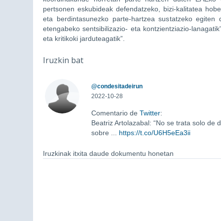
pertsonen eskubideak defendatzeko, bizi-kalitatea hobe
eta berdintasunezko parte-hartzea sustatzeko egiten 
etengabeko sentsibilizazio- eta kontzientziazio-lanagati
eta kritikoki jarduteagatik”.
Iruzkin bat
@condesitadeirun
2022-10-28
Comentario de
Twitter
:
Beatriz Artolazabal: “No se trata solo de
sobre ...
https://t.co/U6H5eEa3ii
Iruzkinak itxita daude dokumentu honetan