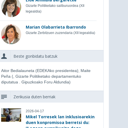
Gizarte Politiketako sailburuordea (XII
legealdia)
Marian Olabarrieta Ibarrondo
Gizarte Zerbitzuen zuzendaria (XII legealdia)
Beste gonbidatu batzuk
Aitor Bedialauneta (EDEKAko presidentea); Maite
Peña (, Gizarte Politiketako departamentuko
diputatua . Gipuzkoako Foru Aldundia)
Zerikusia duten berriak
2026-04-17
Mikel Torresek lan inklusioarekin
duen konpromisoa berretsi du: