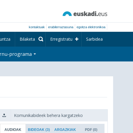
kontaktuak
erabilerraztasuna
egoitza elektronikoa
untza
Bilaketa
Erregistratu
Sarbidea
rnu-programa
Komunikabideek behera kargatzeko
AUDIOAK
BIDEOAK
(3)
ARGAZKIAK
PDF
(0)