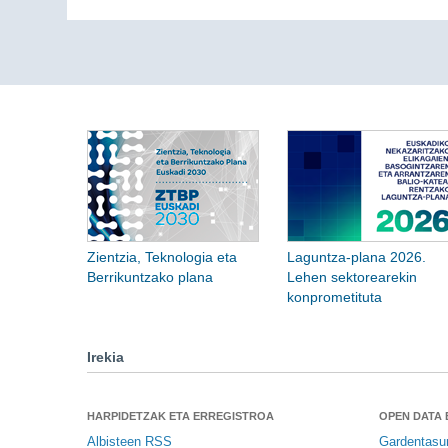
Zientzia, Teknologia eta
Laguntza-plana 2026.
Berrikuntzako plana
Lehen sektorearekin
konprometituta
Irekia
HARPIDETZAK ETA ERREGISTROA
OPEN DATA
Albisteen RSS
Gardentasu