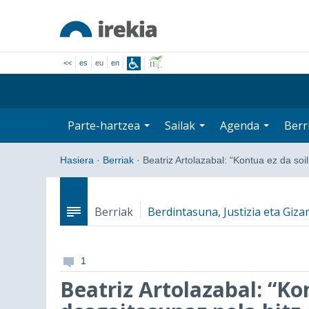
<<
es
eu
en
Parte-hartzea
Sailak
Agenda
Berr
Hasiera
·
Berriak
·
Beatriz Artolazabal: “Kontua ez da soi
Berriak
Berdintasuna, Justizia eta Gizar
1
Beatriz Artolazabal: “Kon