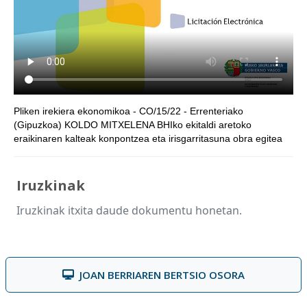
Pliken irekiera ekonomikoa - CO/15/22 - Errenteriako
(Gipuzkoa) KOLDO MITXELENA BHIko ekitaldi aretoko
eraikinaren kalteak konpontzea eta irisgarritasuna obra egitea
Iruzkinak
Iruzkinak itxita daude dokumentu honetan.
JOAN BERRIAREN BERTSIO OSORA