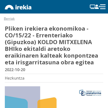
Berriak
Pliken irekiera ekonomikoa -
CO/15/22 - Errenteriako
(Gipuzkoa) KOLDO MITXELENA
BHIko ekitaldi aretoko
eraikinaren kalteak konpontzea
eta irisgarritasuna obra egitea
2022-10-20
Hezkuntza