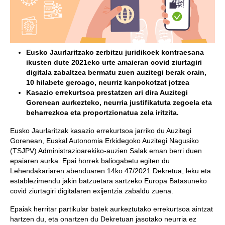
Eusko Jaurlaritzako zerbitzu juridikoek kontraesana
ikusten dute 2021eko urte amaieran covid ziurtagiri
digitala zabaltzea bermatu zuen auzitegi berak orain,
10 hilabete geroago, neurriz kanpokotzat jotzea
Kasazio errekurtsoa prestatzen ari dira Auzitegi
Gorenean aurkezteko, neurria justifikatuta zegoela eta
beharrezkoa eta proportzionatua zela iritzita.
Eusko Jaurlaritzak kasazio errekurtsoa jarriko du Auzitegi
Gorenean, Euskal Autonomia Erkidegoko Auzitegi Nagusiko
(TSJPV) Administrazioarekiko-auzien Salak eman berri duen
epaiaren aurka. Epai horrek baliogabetu egiten du
Lehendakariaren abenduaren 14ko 47/2021 Dekretua, leku eta
establezimendu jakin batzuetara sartzeko Europa Batasuneko
covid ziurtagiri digitalaren exijentzia zabaldu zuena.
Epaiak herritar partikular batek aurkeztutako errekurtsoa aintzat
hartzen du, eta onartzen du Dekretuan jasotako neurria ez