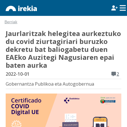
Berriak
Jaurlaritzak helegitea aurkeztuko
du covid ziurtagiriari buruzko
dekretu bat baliogabetu duen
EAEko Auzitegi Nagusiaren epai
baten aurka
2022-10-01
2
Gobernantza Publikoa eta Autogobernua