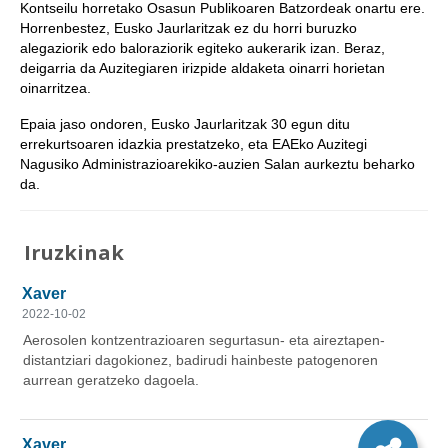
Kontseilu horretako Osasun Publikoaren Batzordeak onartu ere.
Horrenbestez, Eusko Jaurlaritzak ez du horri buruzko
alegaziorik edo baloraziorik egiteko aukerarik izan. Beraz,
deigarria da Auzitegiaren irizpide aldaketa oinarri horietan
oinarritzea.
Epaia jaso ondoren, Eusko Jaurlaritzak 30 egun ditu
errekurtsoaren idazkia prestatzeko, eta EAEko Auzitegi
Nagusiko Administrazioarekiko-auzien Salan aurkeztu beharko
da.
Iruzkinak