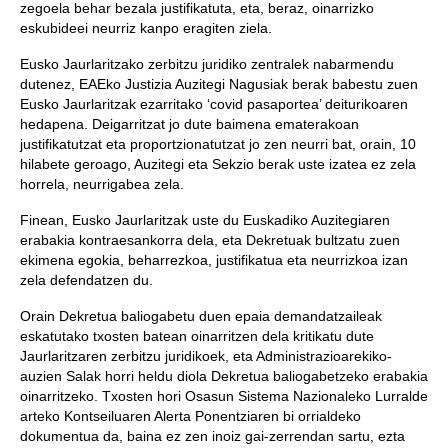
zegoela behar bezala justifikatuta, eta, beraz, oinarrizko
eskubideei neurriz kanpo eragiten ziela.
Eusko Jaurlaritzako zerbitzu juridiko zentralek nabarmendu
dutenez, EAEko Justizia Auzitegi Nagusiak berak babestu zuen
Eusko Jaurlaritzak ezarritako ‘covid pasaportea’ deiturikoaren
hedapena. Deigarritzat jo dute baimena ematerakoan
justifikatutzat eta proportzionatutzat jo zen neurri bat, orain, 10
hilabete geroago, Auzitegi eta Sekzio berak uste izatea ez zela
horrela, neurrigabea zela.
Finean, Eusko Jaurlaritzak uste du Euskadiko Auzitegiaren
erabakia kontraesankorra dela, eta Dekretuak bultzatu zuen
ekimena egokia, beharrezkoa, justifikatua eta neurrizkoa izan
zela defendatzen du.
Orain Dekretua baliogabetu duen epaia demandatzaileak
eskatutako txosten batean oinarritzen dela kritikatu dute
Jaurlaritzaren zerbitzu juridikoek, eta Administrazioarekiko-
auzien Salak horri heldu diola Dekretua baliogabetzeko erabakia
oinarritzeko. Txosten hori Osasun Sistema Nazionaleko Lurralde
arteko Kontseiluaren Alerta Ponentziaren bi orrialdeko
dokumentua da, baina ez zen inoiz gai-zerrendan sartu, ezta