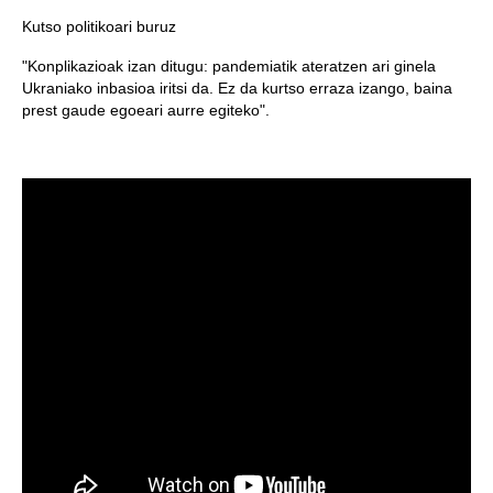
Kutso politikoari buruz
"Konplikazioak izan ditugu: pandemiatik ateratzen ari ginela
Ukraniako inbasioa iritsi da. Ez da kurtso erraza izango, baina
prest gaude egoeari aurre egiteko".