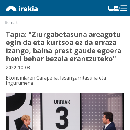
Berriak
Tapia: "Ziurgabetasuna areagotu
egin da eta kurtsoa ez da erraza
izango, baina prest gaude egoera
honi behar bezala erantzuteko"
2022-10-03
Ekonomiaren Garapena, Jasangarritasuna eta
Ingurumena