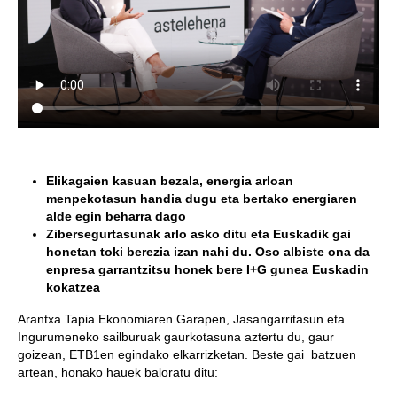
Elikagaien kasuan bezala, energia arloan
menpekotasun handia dugu eta bertako energiaren
alde egin beharra dago
Zibersegurtasunak arlo asko ditu eta Euskadik gai
honetan toki berezia izan nahi du. Oso albiste ona da
enpresa garrantzitsu honek bere I+G gunea Euskadin
kokatzea
Arantxa Tapia Ekonomiaren Garapen, Jasangarritasun eta
Ingurumeneko sailburuak gaurkotasuna aztertu du, gaur
goizean, ETB1en egindako elkarrizketan. Beste gai batzuen
artean, honako hauek baloratu ditu: