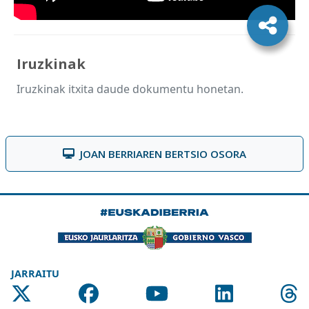
Iruzkinak
Iruzkinak itxita daude dokumentu honetan.
JOAN BERRIAREN BERTSIO OSORA
JARRAITU