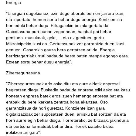
Energia.
"Energiari dagokionez, ezin dugu aberats berrien jarrera izan,
eta inportatu, hemen sortu behar dugu energia. Kontzientzia
hori eduki behar dugu. Elikagaiekin bezala gertatu da.
Gaixotasuna puri-purian zegoenean, hainbat gai behar
genituen: musukoak, gela,..., eta ez genituen gertu.
Mikrotxipekin ikusi da. Gertutasunak zer garrantzia duen ikusi
genuen. Gasarekin gauza bera gertatzen ari da. Energia
berriztagarriak urruti badaude beste baten menpe egongo gara.
Etxean sortu behar dugu energia".
Zibersegurtasuna
"Zibersegurtasunak arlo asko ditu eta gure aldetik enpresei
begiratzen diegu. Euskadin badaude enpresa txiki asko eta kasu
honetan enpresa batek erosi zuen hemengo enpresa bat eta
erabaki du bere ikerketa zentroa hona ekartzea. Oso
garrantzitsua da hori guretzat. Kontziente izan gara
digitalizazioak zer suposatzen duen, arrisku bat sortzen da eta
horri aurre egin behar diogu. Horretarako, zerbitzuak, jakinduria
eta pertsona formatuak behar dira. Horiek izateko bidea
irekitzen ari gara".