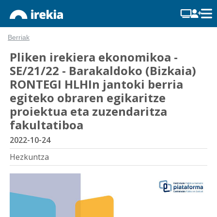
Berriak
Pliken irekiera ekonomikoa -
SE/21/22 - Barakaldoko (Bizkaia)
RONTEGI HLHIn jantoki berria
egiteko obraren egikaritze
proiektua eta zuzendaritza
fakultatiboa
2022-10-24
Hezkuntza