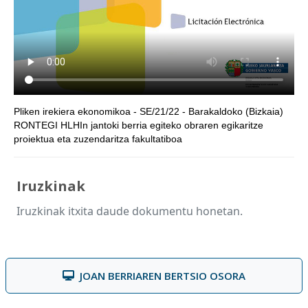
Pliken irekiera ekonomikoa - SE/21/22 - Barakaldoko (Bizkaia)
RONTEGI HLHIn jantoki berria egiteko obraren egikaritze
proiektua eta zuzendaritza fakultatiboa
Iruzkinak
Iruzkinak itxita daude dokumentu honetan.
JOAN BERRIAREN BERTSIO OSORA