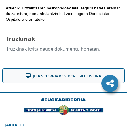
Azkenik, Ertzaintzaren helikopteroak leku seguru batera eraman
du zauritura, non anbulantzia bat zain zegoen Donostiako
Ospitalera eramateko.
Iruzkinak
Iruzkinak itxita daude dokumentu honetan.
JOAN BERRIAREN BERTSIO OSORA
JARRAITU