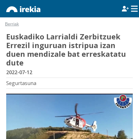
Berriak
Euskadiko Larrialdi Zerbitzuek
Errezil inguruan istripua izan
duen mendizale bat erreskatatu
dute
2022-07-12
Segurtasuna