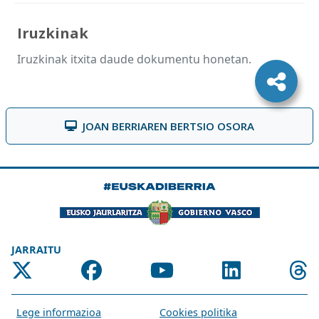
Iruzkinak
Iruzkinak itxita daude dokumentu honetan.
JOAN BERRIAREN BERTSIO OSORA
JARRAITU
Lege informazioa
Cookies politika