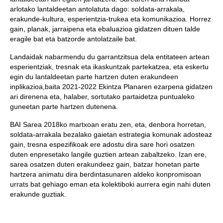
arlotako lantaldeetan antolatuta dago: soldata-arrakala,
erakunde-kultura, esperientzia-trukea eta komunikazioa. Horrez
gain, planak, jarraipena eta ebaluazioa gidatzen dituen talde
eragile bat eta batzorde antolatzaile bat.
Landaidak nabarmendu du garrantzitsua dela entitateen artean
esperientziak, tresnak eta ikaskuntzak partekatzea, eta eskertu
egin du lantaldeetan parte hartzen duten erakundeen
inplikazioa,baita 2021-2022 Ekintza Planaren ezarpena gidatzen
ari direnena eta, halaber, sortutako partaidetza puntualeko
guneetan parte hartzen dutenena.
BAI Sarea 2018ko martxoan eratu zen, eta, denbora horretan,
soldata-arrakala bezalako gaietan estrategia komunak adosteaz
gain, tresna espezifikoak ere adostu dira sare hori osatzen
duten enpresetako langile guztien artean zabaltzeko. Izan ere,
sarea osatzen duten erakundeez gain, batzar honetan parte
hartzera animatu dira berdintasunaren aldeko konpromisoan
urrats bat gehiago eman eta kolektiboki aurrera egin nahi duten
erakunde guztiak.