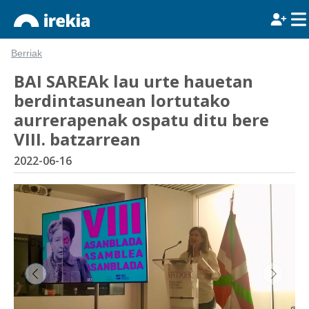
Berriak
BAI SAREAk lau urte hauetan
berdintasunean lortutako
aurrerapenak ospatu ditu bere
VIII. batzarrean
2022-06-16
&lsaquo; Aurrekoa
Hurren