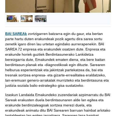
BAI SAREAk
zortzigarren batzarra egin du gaur, eta bertan
parte hartu duten erakundeak pozik agertu dira sarea sortu
zenetik igaro diren lau urtetan egindako aurrerapenekin. BAI
SAREA 72 enpresa eta erakundek osatzen dute. Enpresa eta
erakunde horiek guztiek Berdintasunerako Lankidetza
bereizgarria dute, Emakundek ematen diena, eta bere baitan
berdintasun-planak eta -diagnostikoak egin dituzte. Sarearen
helburua esperientziak eta jakintzak partekatzea da, bai eta
tresnak sortzea enpresa- eta gizarte-errealitatea eraldatzeko,
lan-eremuan genero-arrakalak murrizteko eta berdintasuna eta
justizia soziala balio estrategiko gisa sustatzeko.
Izaskun Landaida Emakundeko zuzendariak azpimarratu du BAI
Sareak erakusten duela berdintasunaren alde lan egitea eta
erakunde berdinzaleagoak sortzea merezi duela, eta
erakundeak animatu ditu BAI Sarearen barruan hainbat arlotako
lantaldeetan lan egiten jarraitzera. Sarearen lana hainbat