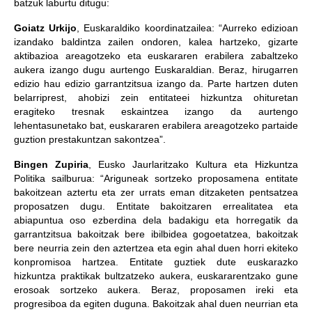
batzuk laburtu ditugu:
Goiatz Urkijo
, Euskaraldiko koordinatzailea: “Aurreko edizioan
izandako baldintza zailen ondoren, kalea hartzeko, gizarte
aktibazioa areagotzeko eta euskararen erabilera zabaltzeko
aukera izango dugu aurtengo Euskaraldian. Beraz, hirugarren
edizio hau edizio garrantzitsua izango da. Parte hartzen duten
belarriprest, ahobizi zein entitateei hizkuntza ohituretan
eragiteko tresnak eskaintzea izango da aurtengo
lehentasunetako bat, euskararen erabilera areagotzeko partaide
guztion prestakuntzan sakontzea”.
Bingen Zupiria
, Eusko Jaurlaritzako Kultura eta Hizkuntza
Politika sailburua: “Ariguneak sortzeko proposamena entitate
bakoitzean aztertu eta zer urrats eman ditzaketen pentsatzea
proposatzen dugu. Entitate bakoitzaren errealitatea eta
abiapuntua oso ezberdina dela badakigu eta horregatik da
garrantzitsua bakoitzak bere ibilbidea gogoetatzea, bakoitzak
bere neurria zein den aztertzea eta egin ahal duen horri ekiteko
konpromisoa hartzea. Entitate guztiek dute euskarazko
hizkuntza praktikak bultzatzeko aukera, euskararentzako gune
erosoak sortzeko aukera. Beraz, proposamen ireki eta
progresiboa da egiten duguna. Bakoitzak ahal duen neurrian eta