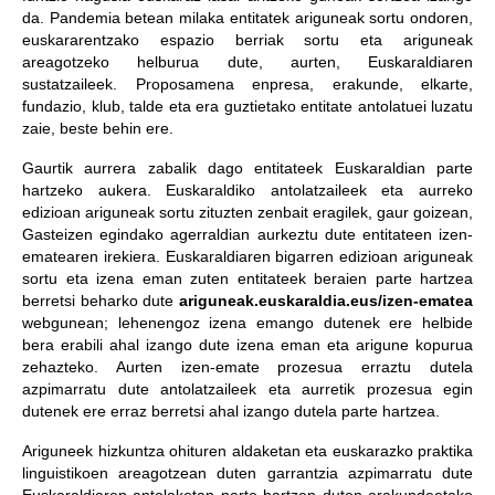
da. Pandemia betean milaka entitatek ariguneak sortu ondoren,
euskararentzako espazio berriak sortu eta ariguneak
areagotzeko helburua dute, aurten, Euskaraldiaren
sustatzaileek. Proposamena enpresa, erakunde, elkarte,
fundazio, klub, talde eta era guztietako entitate antolatuei luzatu
zaie, beste behin ere.
Gaurtik aurrera zabalik dago entitateek Euskaraldian parte
hartzeko aukera. Euskaraldiko antolatzaileek eta aurreko
edizioan ariguneak sortu zituzten zenbait eragilek, gaur goizean,
Gasteizen egindako agerraldian aurkeztu dute entitateen izen-
ematearen irekiera. Euskaraldiaren bigarren edizioan ariguneak
sortu eta izena eman zuten entitateek beraien parte hartzea
berretsi beharko dute
ariguneak.euskaraldia.eus/izen-ematea
webgunean; lehenengoz izena emango dutenek ere helbide
bera erabili ahal izango dute izena eman eta arigune kopurua
zehazteko. Aurten izen-emate prozesua erraztu dutela
azpimarratu dute antolatzaileek eta aurretik prozesua egin
dutenek ere erraz berretsi ahal izango dutela parte hartzea.
Ariguneek hizkuntza ohituren aldaketan eta euskarazko praktika
linguistikoen areagotzean duten garrantzia azpimarratu dute