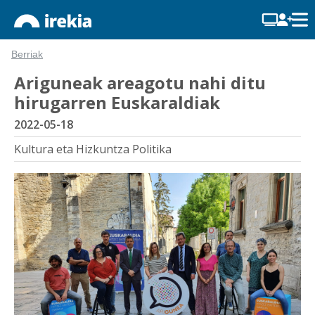
Berriak
Ariguneak areagotu nahi ditu
hirugarren Euskaraldiak
2022-05-18
Kultura eta Hizkuntza Politika