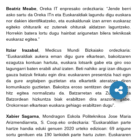
Beatriz Meabe
, Oreka IT enpresako ordezkaria: “Jende berri
asko sartu da Oreka ITn eta Euskaraldiak lagundu digu euskara
nor dakien identifikatzeko, eta euskaldunak izan arren euskaraz
egiteko ohiturarik ez zutenek ohiturak aldatzen laguntzeko.
Horrekin batera lortu dugu hainbat arigunetan bilera teknikoak
euskaraz egitea.”
Itziar Irazabal
, Medicus Mundi Bizkaiako ordezkaria:
“Euskaraldiak aukera eman digu gure elkartean, bakoitzaren
ezagutza kontuan hartuta, euskara lotsarik gabe eta giro oso
lagungarri baten erabili ahal izaten. Beti nahiko argi izan ditugun
gauza batzuk finkatu egin dira: euskararen presentzia hazi egin
da gure argitalpen guztietan eta elkartetik ateratzen diren
komunikazio guztietan. Bakoitza eroso sentitzen den hizkuntza
hitz egitea normalizatu da. Batzarretan eta Zuzendaritza
Batzordean hizkuntza biak erabiltzen dira arazorik gabe.
Orokorrean elkartean euskara gehiago erabiltzen dugu”.
Xabier Sagarna
, Mondragon Eskola Politeknikoa Jose Maria
Arizmendiarreta, S. Coop.eko ordezkaria: “Euskaraldian parte
hartze handia eduki genuen 2020 urteko edizioan: 69 arigune
sortu genituen eta 190 lankidek parte hartu zuten. Euskararen