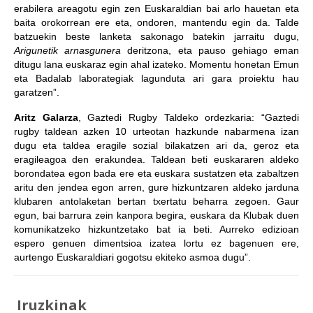
erabilera areagotu egin zen Euskaraldian bai arlo hauetan eta
baita orokorrean ere eta, ondoren, mantendu egin da. Talde
batzuekin beste lanketa sakonago batekin jarraitu dugu,
Arigunetik arnasgunera
deritzona, eta pauso gehiago eman
ditugu lana euskaraz egin ahal izateko. Momentu honetan Emun
eta Badalab laborategiak lagunduta ari gara proiektu hau
garatzen”.
Aritz Galarza
, Gaztedi Rugby Taldeko ordezkaria: “Gaztedi
rugby taldean azken 10 urteotan hazkunde nabarmena izan
dugu eta taldea eragile sozial bilakatzen ari da, geroz eta
eragileagoa den erakundea. Taldean beti euskararen aldeko
borondatea egon bada ere eta euskara sustatzen eta zabaltzen
aritu den jendea egon arren, gure hizkuntzaren aldeko jarduna
klubaren antolaketan bertan txertatu beharra zegoen. Gaur
egun, bai barrura zein kanpora begira, euskara da Klubak duen
komunikatzeko hizkuntzetako bat ia beti. Aurreko edizioan
espero genuen dimentsioa izatea lortu ez bagenuen ere,
aurtengo Euskaraldiari gogotsu ekiteko asmoa dugu”.
Iruzkinak