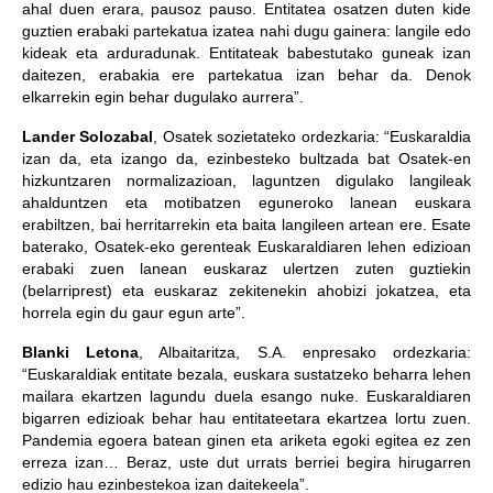
ahal duen erara, pausoz pauso. Entitatea osatzen duten kide
guztien erabaki partekatua izatea nahi dugu gainera: langile edo
kideak eta arduradunak. Entitateak babestutako guneak izan
daitezen, erabakia ere partekatua izan behar da. Denok
elkarrekin egin behar dugulako aurrera”.
Lander Solozabal
, Osatek sozietateko ordezkaria: “Euskaraldia
izan da, eta izango da, ezinbesteko bultzada bat Osatek-en
hizkuntzaren normalizazioan, laguntzen digulako langileak
ahalduntzen eta motibatzen eguneroko lanean euskara
erabiltzen, bai herritarrekin eta baita langileen artean ere. Esate
baterako, Osatek-eko gerenteak Euskaraldiaren lehen edizioan
erabaki zuen lanean euskaraz ulertzen zuten guztiekin
(belarriprest) eta euskaraz zekitenekin ahobizi jokatzea, eta
horrela egin du gaur egun arte”.
Blanki Letona
, Albaitaritza, S.A. enpresako ordezkaria:
“Euskaraldiak entitate bezala, euskara sustatzeko beharra lehen
mailara ekartzen lagundu duela esango nuke. Euskaraldiaren
bigarren edizioak behar hau entitateetara ekartzea lortu zuen.
Pandemia egoera batean ginen eta ariketa egoki egitea ez zen
erreza izan… Beraz, uste dut urrats berriei begira hirugarren
edizio hau ezinbestekoa izan daitekeela”.