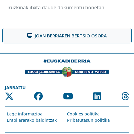
Iruzkinak itxita daude dokumentu honetan.
JOAN BERRIAREN BERTSIO OSORA
JARRAITU
Lege informazioa
Cookies politika
Erabilerarako baldintzak
Pribatutasun politika