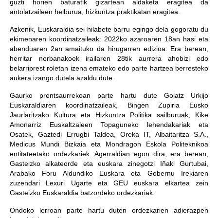
guzti horien baturatik gizartean aldaketa eragitea da
antolatzaileen helburua, hizkuntza praktikatan eragitea.
Azkenik, Euskaraldia sei hilabete barru egingo dela gogoratu du
ekimenaren koordinatzaileak: 2022ko azaroaren 18an hasi eta
abenduaren 2an amaituko da hirugarren edizioa. Era berean,
herritar norbanakoek irailaren 28tik aurrera ahobizi edo
belarriprest roletan izena emateko edo parte hartzea berresteko
aukera izango dutela azaldu dute.
Gaurko prentsaurrekoan parte hartu dute Goiatz Urkijo
Euskaraldiaren koordinatzaileak, Bingen Zupiria Eusko
Jaurlaritzako Kultura eta Hizkuntza Politika sailburuak, Kike
Amonarriz Euskaltzaleen Topaguneko lehendakariak eta
Osatek, Gaztedi Errugbi Taldea, Oreka IT, Albaitaritza S.A.,
Medicus Mundi Bizkaia eta Mondragon Eskola Politeknikoa
entitateetako ordezkariek. Agerraldian egon dira, era berean,
Gasteizko alkateorde eta euskara zinegotzi Iñaki Gurtubai,
Arabako Foru Aldundiko Euskara eta Gobernu Irekiaren
zuzendari Lexuri Ugarte eta GEU euskara elkartea zein
Gasteizko Euskaraldia batzordeko ordezkariak.
Ondoko lerroan parte hartu duten ordezkarien adierazpen