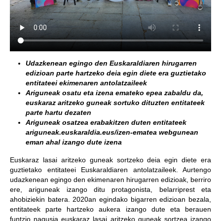
Udazkenean egingo den Euskaraldiaren hirugarren
edizioan parte hartzeko deia egin diete era guztietako
entitateei ekimenaren antolatzaileek
Ariguneak osatu eta izena emateko epea zabaldu da,
euskaraz aritzeko guneak sortuko dituzten entitateek
parte hartu dezaten
Ariguneak osatzea erabakitzen duten entitateek
ariguneak.euskaraldia.eus/izen-ematea webgunean
eman ahal izango dute izena
Euskaraz lasai aritzeko guneak sortzeko deia egin diete era
guztietako entitateei Euskaraldiaren antolatzaileek. Aurtengo
udazkenean egingo den ekimenaren hirugarren edizioak, berriro
ere, ariguneak izango ditu protagonista, belarriprest eta
ahobiziekin batera. 2020an egindako bigarren edizioan bezala,
entitateek parte hartzeko aukera izango dute eta berauen
funtzio nagusia euskaraz lasai aritzeko guneak sortzea izango