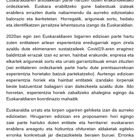
Euskaraldiaren antolaketan parte hartzen duten erakundeetako
ordezkariek. Euskara erabiltzeko gune babestuak izateak
erabilera errazten duela nabarmendu da aurreko edizioetako
balorazio eta ikerketetan. Horregatik, ariguneak sortu, hedatu
eta identifikatzen jarraitzea lehentasuna izango da Euskaraldian.
2020an egin zen Euskaraldiaren bigarren edizioan parte hartu
zuten entitateen artean esperientzia eredugarriak egon zirela
azaldu dute ekimenaren sustatzaileek. Covid19-aren eraginez
baldintzak errazak izan ez arren, hainbat erakunde, enpresa eta
elkartek ariguneak sortu eta urrats garrantzitsuak eman zituzten
(sei entitateren ordezkariek parte hartu dute prentsaurrekoan
esperientzia horietako batzuk partekatzeko). Aurtengo edizioan
esperientzia horiek eta hainbat entitatek izandako lorpenak
beste batzuentzat baliagarri izan daitezkeela azaldu dute. Ildo
horretan, esperientzia horiek zabaltzeko ahalegina egingo da
Euskaraldiaren koordinazio mahaitik.
Euskaraldia urrats eta lorpen ugariren gehiketa izan da aurreko
edizioetan. Hirugarren edizioan ere proposamen hori egingo
zaie parte hartuko duten entitate eta herritarrei: euskararen
erabilera areagotu eta hizkuntza ohituretan aldaketak egiteko
erronka konkretuak jar diezaizkietela beraien buruei. Erronka