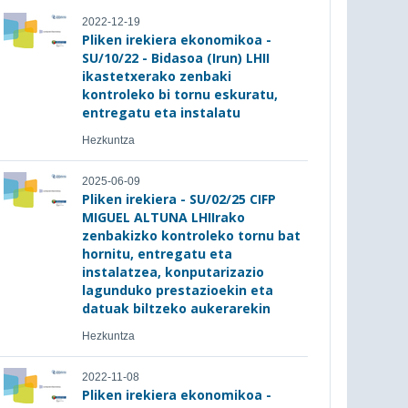
2022-12-19
Pliken irekiera ekonomikoa -
SU/10/22 - Bidasoa (Irun) LHII
ikastetxerako zenbaki
kontroleko bi tornu eskuratu,
entregatu eta instalatu
Hezkuntza
2025-06-09
Pliken irekiera - SU/02/25 CIFP
MIGUEL ALTUNA LHIIrako
zenbakizko kontroleko tornu bat
hornitu, entregatu eta
instalatzea, konputarizazio
lagunduko prestazioekin eta
datuak biltzeko aukerarekin
Hezkuntza
2022-11-08
Pliken irekiera ekonomikoa -