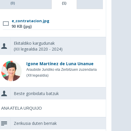
(0)
(1)
e_contratacion.jpg
90 KB (jpg)
Ekitaldiko kargudunak
(XII legealdia 2020 - 2024)
Igone Martínez de Luna Unanue
Araubide Juridiko eta Zerbitzuen zuzendaria
(XII legealdia)
Beste gonbidatu batzuk
ANA ATELA URQUIJO
Zerikusia duten berriak