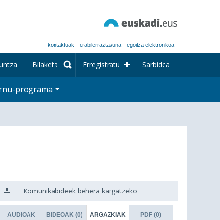
kontaktuak
erabilerraztasuna
egoitza elektronikoa
untza
Bilaketa
Erregistratu
Sarbidea
rnu-programa
Komunikabideek behera kargatzeko
AUDIOAK
BIDEOAK
(0)
ARGAZKIAK
PDF
(0)