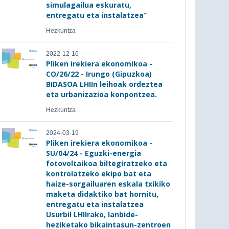
simulagailua eskuratu,
entregatu eta instalatzea”
Hezkuntza
2022-12-16
Pliken irekiera ekonomikoa -
CO/26/22 - Irungo (Gipuzkoa)
BIDASOA LHIIn leihoak ordeztea
eta urbanizazioa konpontzea.
Hezkuntza
2024-03-19
Pliken irekiera ekonomikoa -
SU/04/24 - Eguzki-energia
fotovoltaikoa biltegiratzeko eta
kontrolatzeko ekipo bat eta
haize-sorgailuaren eskala txikiko
maketa didaktiko bat hornitu,
entregatu eta instalatzea
Usurbil LHIIrako, lanbide-
heziketako bikaintasun-zentroen