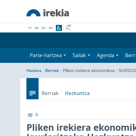
<<
es
eu
en
Parte-hartzea
Sailak
Agenda
Berr
Hasiera
·
Berriak
·
Pliken irekiera ekonomikoa - SU/02/2
Berriak
Hezkuntza
0
Pliken irekiera ekonomik