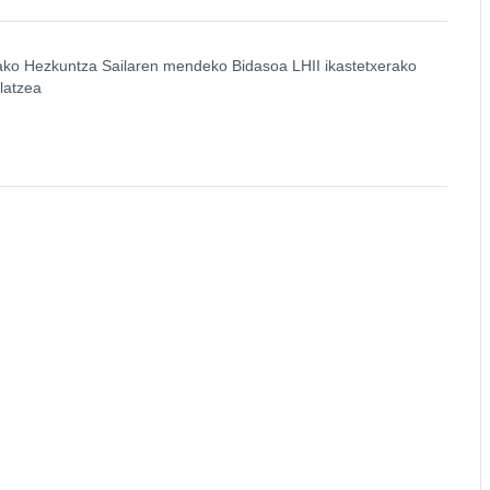
tzako Hezkuntza Sailaren mendeko Bidasoa LHII ikastetxerako
latzea