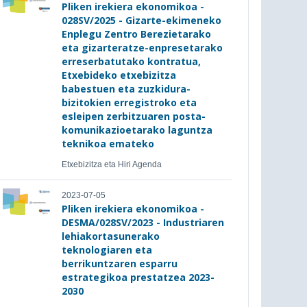
Pliken irekiera ekonomikoa -
028SV/2025 - Gizarte-ekimeneko
Enplegu Zentro Berezietarako
eta gizarteratze-enpresetarako
erreserbatutako kontratua,
Etxebideko etxebizitza
babestuen eta zuzkidura-
bizitokien erregistroko eta
esleipen zerbitzuaren posta-
komunikazioetarako laguntza
teknikoa emateko
Etxebizitza eta Hiri Agenda
2023-07-05
Pliken irekiera ekonomikoa -
DESMA/028SV/2023 - Industriaren
lehiakortasunerako
teknologiaren eta
berrikuntzaren esparru
estrategikoa prestatzea 2023-
2030