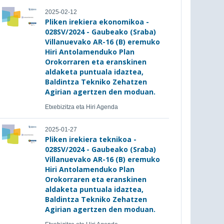
2025-02-12
Pliken irekiera ekonomikoa -
028SV/2024 - Gaubeako (Sraba)
Villanuevako AR-16 (B) eremuko
Hiri Antolamenduko Plan
Orokorraren eta eranskinen
aldaketa puntuala idaztea,
Baldintza Tekniko Zehatzen
Agirian agertzen den moduan.
Etxebizitza eta Hiri Agenda
2025-01-27
Pliken irekiera teknikoa -
028SV/2024 - Gaubeako (Sraba)
Villanuevako AR-16 (B) eremuko
Hiri Antolamenduko Plan
Orokorraren eta eranskinen
aldaketa puntuala idaztea,
Baldintza Tekniko Zehatzen
Agirian agertzen den moduan.