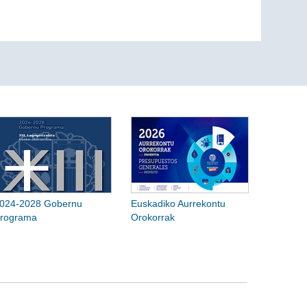
024-2028 Gobernu
Euskadiko Aurrekontu
rograma
Orokorrak