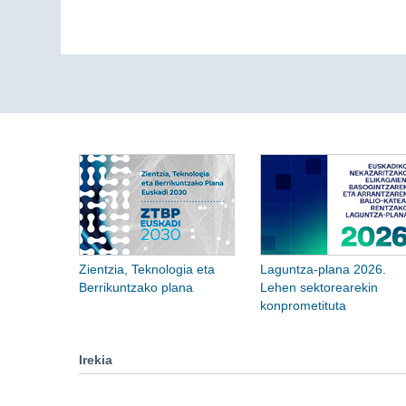
Zientzia, Teknologia eta
Laguntza-plana 2026.
Berrikuntzako plana
Lehen sektorearekin
konprometituta
Irekia