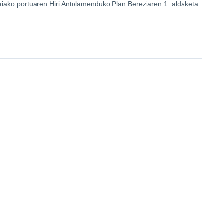
iako portuaren Hiri Antolamenduko Plan Bereziaren 1. aldaketa