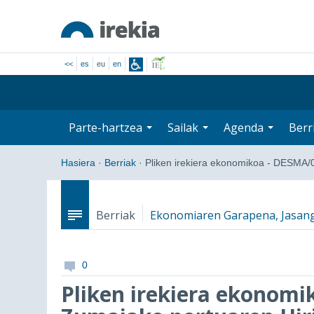
<<
es
eu
en
Parte-hartzea
Sailak
Agenda
Berr
Hasiera
·
Berriak
·
Pliken irekiera ekonomikoa - DESMA
Berriak
Ekonomiaren Garapena, Jasan
0
Pliken irekiera ekonomi