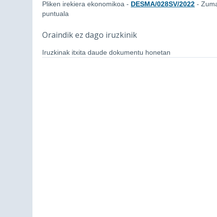
Pliken irekiera ekonomikoa -
DESMA/028SV/2022
- Zuma
puntuala
Oraindik ez dago iruzkinik
Iruzkinak itxita daude dokumentu honetan