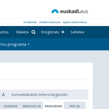
kontaktuak
erabilerraztasuna
egoitza elektronikoa
untza
Bilaketa
Erregistratu
Sarbidea
rnu-programa
Komunikabideek behera kargatzeko
AUDIOAK
BIDEOAK
(0)
ARGAZKIAK
PDF
(0)