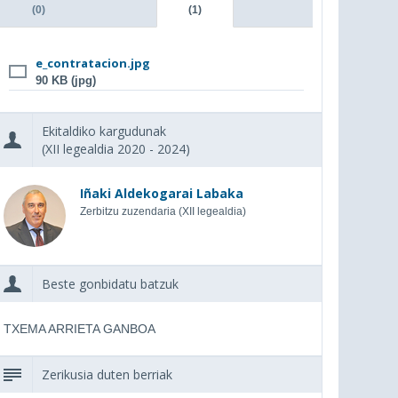
(0)
(1)
e_contratacion.jpg
90 KB (jpg)
Ekitaldiko kargudunak
(XII legealdia 2020 - 2024)
Iñaki Aldekogarai Labaka
Zerbitzu zuzendaria (XII legealdia)
Beste gonbidatu batzuk
TXEMA ARRIETA GANBOA
Zerikusia duten berriak