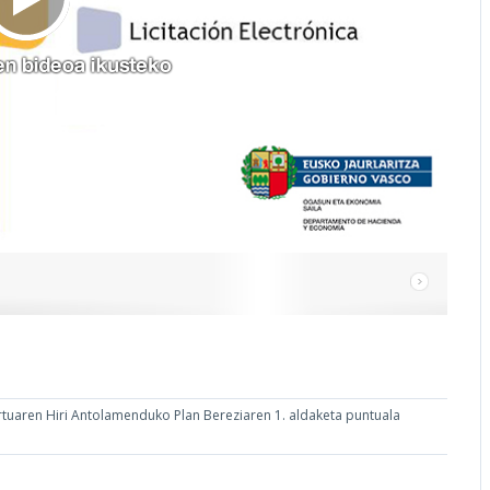
tuaren Hiri Antolamenduko Plan Bereziaren 1. aldaketa puntuala