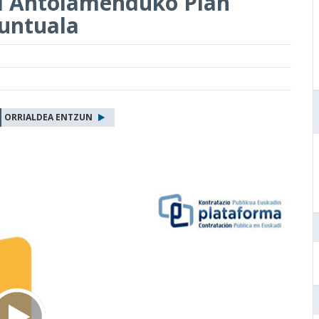
i Antolamenduko Plan
puntuala
ORRIALDEA ENTZUN