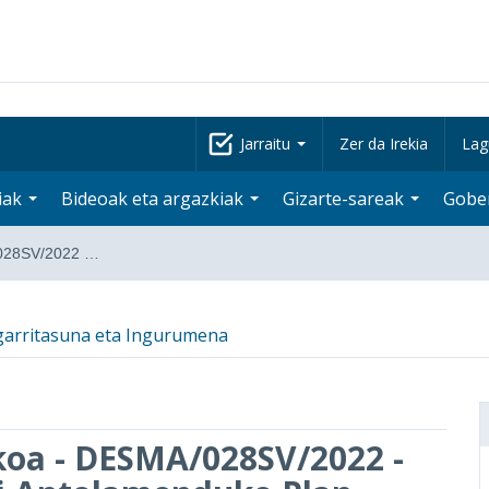
Jarraitu
Zer da Irekia
Lag
iak
Bideoak eta argazkiak
Gizarte-sareak
Gobe
/028SV/2022 …
garritasuna eta Ingurumena
koa - DESMA/028SV/2022 -