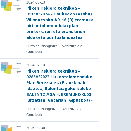
2024-06-13
Pliken irekiera teknikoa -
011SV/2024 - Gaubeako (Araba)
Villanuevako AR-16 (B) eremuko
hiri antolamenduko plan
orokorraren eta eranskinen
aldaketa puntuala idaztea
Lurralde Plangintza, Etxebizitza eta
Garraioak
2024-02-13
Pliken irekiera teknikoa -
028SV/2023 Hiri antolamenduko
Plan Berezia eta Eranskinak
idaztea, Balentziagako kaleko
BALENTZIAGA 4. EREMUKO G.00
lurzatian, Getarian (Gipuzkoa)»
Lurralde Plangintza, Etxebizitza eta
Garraioak
2026-03-30