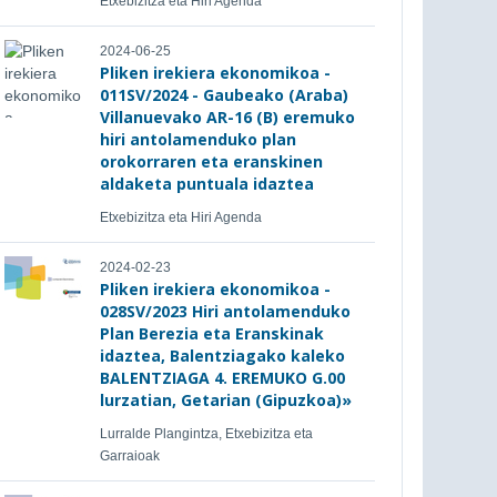
Etxebizitza eta Hiri Agenda
2024-06-25
Pliken irekiera ekonomikoa -
011SV/2024 - Gaubeako (Araba)
Villanuevako AR-16 (B) eremuko
hiri antolamenduko plan
orokorraren eta eranskinen
aldaketa puntuala idaztea
Etxebizitza eta Hiri Agenda
2024-02-23
Pliken irekiera ekonomikoa -
028SV/2023 Hiri antolamenduko
Plan Berezia eta Eranskinak
idaztea, Balentziagako kaleko
BALENTZIAGA 4. EREMUKO G.00
lurzatian, Getarian (Gipuzkoa)»
Lurralde Plangintza, Etxebizitza eta
Garraioak