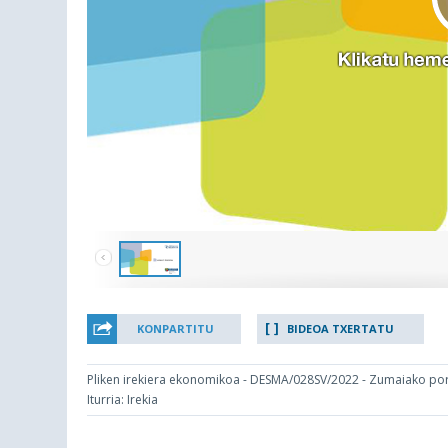
KONPARTITU
BIDEOA TXERTATU
Pliken irekiera ekonomikoa - DESMA/028SV/2022 - Zumaiako por
Iturria: Irekia