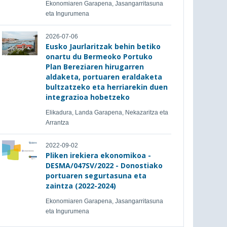
Ekonomiaren Garapena, Jasangarritasuna
eta Ingurumena
2026-07-06
Eusko Jaurlaritzak behin betiko
onartu du Bermeoko Portuko
Plan Bereziaren hirugarren
aldaketa, portuaren eraldaketa
bultzatzeko eta herriarekin duen
integrazioa hobetzeko
Elikadura, Landa Garapena, Nekazaritza eta
Arrantza
2022-09-02
Pliken irekiera ekonomikoa -
DESMA/047SV/2022 - Donostiako
portuaren segurtasuna eta
zaintza (2022-2024)
Ekonomiaren Garapena, Jasangarritasuna
eta Ingurumena