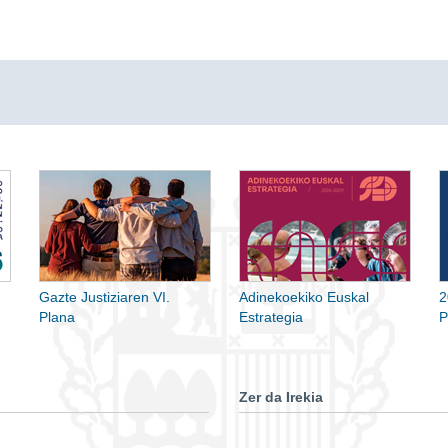
Gazte Justiziaren VI.
Adinekoekiko Euskal
2
Plana
Estrategia
P
Zer da Irekia