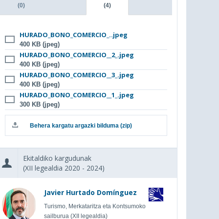
(0)
(4)
HURADO_BONO_COMERCIO_..jpeg
400 KB (jpeg)
HURADO_BONO_COMERCIO__2_.jpeg
400 KB (jpeg)
HURADO_BONO_COMERCIO__3_.jpeg
400 KB (jpeg)
HURADO_BONO_COMERCIO__1_.jpeg
300 KB (jpeg)
Behera kargatu argazki bilduma (zip)
Ekitaldiko kargudunak
(XII legealdia 2020 - 2024)
Javier Hurtado Domínguez
Turismo, Merkataritza eta Kontsumoko
sailburua (XII legealdia)