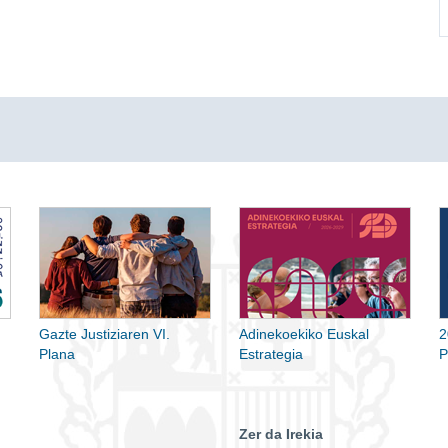
Gazte Justiziaren VI.
Adinekoekiko Euskal
2
Plana
Estrategia
P
Zer da Irekia