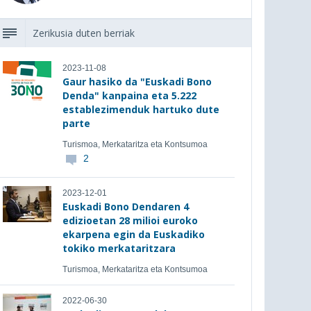
Zerikusia duten berriak
2023-11-08
Gaur hasiko da "Euskadi Bono
Denda" kanpaina eta 5.222
establezimenduk hartuko dute
parte
Turismoa, Merkataritza eta Kontsumoa
2
2023-12-01
Euskadi Bono Dendaren 4
edizioetan 28 milioi euroko
ekarpena egin da Euskadiko
tokiko merkataritzara
Turismoa, Merkataritza eta Kontsumoa
2022-06-30