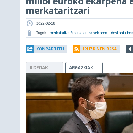
milioi euroko ekarpena 
merkataritzari
2022-02-18
Tagak
merkataritza / merkataritza sektorea
deskontu-bo
KONPARTITU
IRUZKINEN RSSA
BIDEOAK
ARGAZKIAK