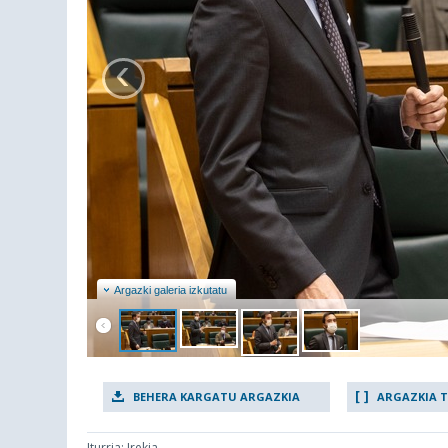
‹
Argazki galeria izkutatu
BEHERA KARGATU ARGAZKIA
ARGAZKIA 
Iturria: Irekia