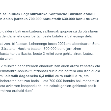
 sailburuak Legebiltzarreko Kontroleko Bilkuran azaldu
 abian jarritako 700.000 bonuetatik 630.000 bonu trukatu
galdera bati erantzutean, sailburuak gogorarazi du otsailaren
la dendariei eta gaur bertan beste bidalketa bat egingo dela.
si zen, bi fasetan. Lehenengo fasea 2021eko abenduaren 5era
 31ra arte. Hasiera batean, 500.000 bonu jarri ziren
asta handia ikusita, beste 2 milioi euro gehitu ziren. Izatez,
tu ziren.
 milioitan handitzearen ondorioz izan diren arazo zehatzak eta
erkataritza-bonuak funtzionatu duela eta harrera ona izan duela.
lioietatik dagoeneko 6,3 milioi euro erabili dira
, eta
orabeheraren bat izan bada —eta 700.000 bonuko bolumenarekin
eta azkarren konpondu da, eta saltoki gehien-gehienak pozik
aitzea erabaki dute”.