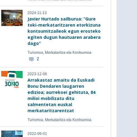
2024-11-13
Javier Hurtado sailburua: “Gure
toki-merkataritzaren etorkizuna
kontsumitzaileok egun erosteko
egiten dugun hautuaren arabera
dago”
Turismoa, Merkataritza eta Kontsumoa
2
2023-12-06
Arrakastaz amaitu da Euskadi
Bonu Dendaren laugarren
edizioa; aurrekoei gehituta, 84
milioi mobilizatu ditu
salmentetan euskal
merkataritzarentzat
Turismoa, Merkataritza eta Kontsumoa
2022-06-01