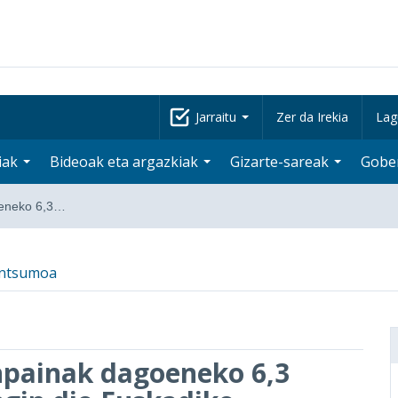
Jarraitu
Zer da Irekia
Lag
iak
Bideoak eta argazkiak
Gizarte-sareak
Gobe
oeneko 6,3…
ontsumoa
painak dagoeneko 6,3