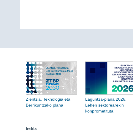
Zientzia, Teknologia eta
Laguntza-plana 2026.
Berrikuntzako plana
Lehen sektorearekin
konprometituta
Irekia