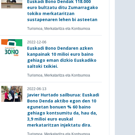
Euskadi Bono Dendak 118.000
euro bultzatu ditu Zumarragako
tokiko merkataritzan
sustapenaren lehen bi asteetan
Turismoa, Merkataritza eta Kontsumoa
2022-12-06
Euskadi Bono Dendaren azken
kanpainak 10 milioi euro baino
gehiago eman dizkio Euskadiko
saltoki txikiei.
Turismoa, Merkataritza eta Kontsumoa
2022-06-13
Javier Hurtado sailburua: Euskadi
Bono Denda aktibo egon den 10
egunetan bonuen % 60 baino
gehiago kontsumitu da, hau da,
3,9 milioi euro euskal
merkataritzan injektatu dira.
Turismoa, Merkataritza eta Kontsumoa