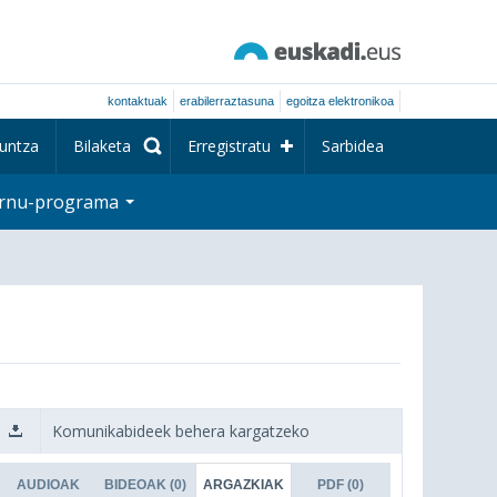
kontaktuak
erabilerraztasuna
egoitza elektronikoa
untza
Bilaketa
Erregistratu
Sarbidea
rnu-programa
Komunikabideek behera kargatzeko
AUDIOAK
BIDEOAK
(0)
ARGAZKIAK
PDF
(0)