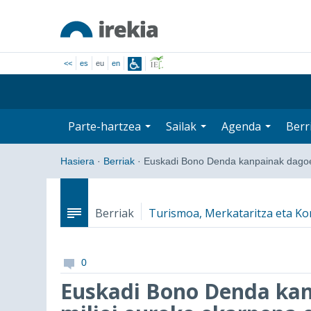
<<
es
eu
en
Parte-hartzea
Sailak
Agenda
Berr
Hasiera
·
Berriak
·
Euskadi Bono Denda kanpainak dag
Berriak
Turismoa, Merkataritza eta K
0
Euskadi Bono Denda kan