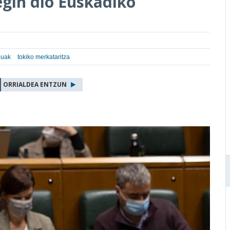
egin dio Euskadiko
nuak
tokiko merkataritza
ORRIALDEA ENTZUN