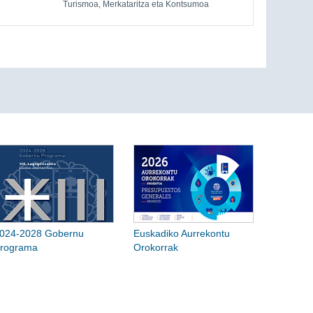
Turismoa, Merkataritza eta Kontsumoa
024-2028 Gobernu
Euskadiko Aurrekontu
rograma
Orokorrak