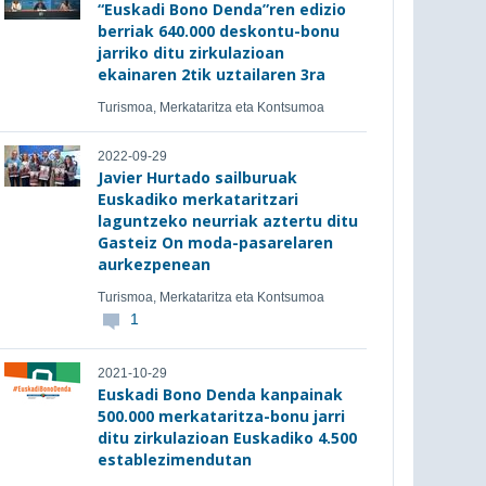
“Euskadi Bono Denda”ren edizio
berriak 640.000 deskontu-bonu
jarriko ditu zirkulazioan
ekainaren 2tik uztailaren 3ra
Turismoa, Merkataritza eta Kontsumoa
2022-09-29
Javier Hurtado sailburuak
Euskadiko merkataritzari
laguntzeko neurriak aztertu ditu
Gasteiz On moda-pasarelaren
aurkezpenean
Turismoa, Merkataritza eta Kontsumoa
1
2021-10-29
Euskadi Bono Denda kanpainak
500.000 merkataritza-bonu jarri
ditu zirkulazioan Euskadiko 4.500
establezimendutan