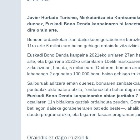
Javier Hurtado Turismo, Merkataritza eta Kontsumoko
duenez, Euskadi Bono Denda kanpainaren bi faseetan
dira orain arte.
Bonuen ordainketan izan daitezkeen gorabeherei buruzko 
11ra arte 6 milioi euro baino gehiago ordaindu zitzaizkie
Euskadi Bono Denda kanpaina 2021eko urriaren 27an ha
arte, eta bigarrena 2022ko urtarrilaren 10etik martxoaren
zirkulazioan, hau da, 5 milioi euro. Ondoren, bonuen arrak
lehenengo 2 egunetan 100.000 bonu baino gehiago truka
Sailburuak aditzera eman duenez, bonuaren zenbatekoa 2
puntualak alde batera utzita, “ondorioztatu behar dugu m
Euskadi Bono Denda kanpainarako abian jarritako 7 mi
otsailaren 11n bidalketa guztiak ordainduta zeuden. G
beti egon daiteke gorabeheraren bat edo beste—, ahalik 
daude programarekin, eta bigarren fasean programan jarr
Oraindik ez dago iruzkinik