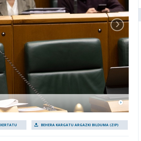
›
TXERTATU
BEHERA KARGATU ARGAZKI BILDUMA (ZIP)