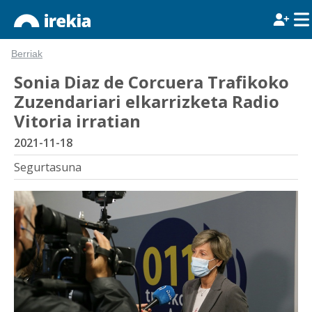
Berriak
Sonia Diaz de Corcuera Trafikoko
Zuzendariari elkarrizketa Radio
Vitoria irratian
2021-11-18
Segurtasuna