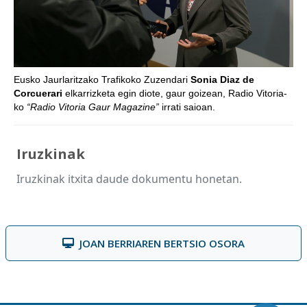
Eusko Jaurlaritzako Trafikoko Zuzendari
Sonia Diaz de
Corcuerari
elkarrizketa egin diote, gaur goizean, Radio Vitoria-
ko
“Radio Vitoria Gaur Magazine”
irrati saioan.
Iruzkinak
Iruzkinak itxita daude dokumentu honetan.
JOAN BERRIAREN BERTSIO OSORA