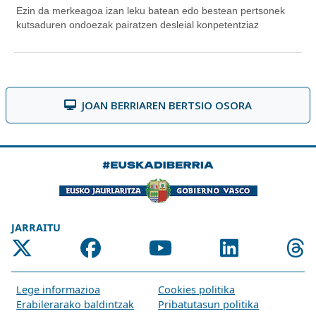
JOAN BERRIAREN BERTSIO OSORA
JARRAITU
Lege informazioa
Cookies politika
Erabilerarako baldintzak
Pribatutasun politika