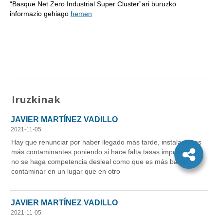
“Basque Net Zero Industrial Super Cluster”ari buruzko
informazio gehiago
hemen
Iruzkinak