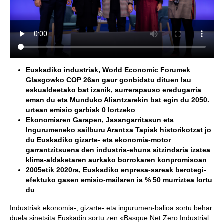
Euskadiko industriak, World Economic Forumek
Glasgowko COP 26an gaur gonbidatu dituen lau
eskualdeetako bat izanik, aurrerapauso eredugarria
eman du eta Munduko Aliantzarekin bat egin du 2050.
urtean emisio garbiak 0 lortzeko
Ekonomiaren Garapen, Jasangarritasun eta
Ingurumeneko sailburu Arantxa Tapiak historikotzat jo
du Euskadiko gizarte- eta ekonomia-motor
garrantzitsuena den industria-ehuna aitzindaria izatea
klima-aldaketaren aurkako borrokaren konpromisoan
2005etik 2020ra, Euskadiko enpresa-sareak berotegi-
efektuko gasen emisio-mailaren ia % 50 murriztea lortu
du
Industriak ekonomia-, gizarte- eta ingurumen-balioa sortu behar
duela sinetsita Euskadin sortu zen «Basque Net Zero Industrial