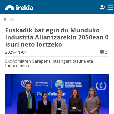
Berriak
Euskadik bat egin du Munduko
Industria Aliantzarekin 2050ean 0
isuri neto lortzeko
2021-11-04
2
Ekonomiaren Garapena, Jasangarritasuna eta
Ingurumena