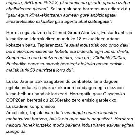
nagusia, BPGaren % 24,3, ekonomia eta gizarte oparoa izatea
ahalbidetzen diguna”.
Sailburuak bere harrotasuna adierazi du
“
gaur egun klima-ekintzaren aurrean
gure anbizioagatik
aintzatetsitako eskualde gisa agertu ahal izateagatik”.
Horrela egiaztatzen du Climed Group Aliantzak, Euskadi anbizio
klimatikoan liderrak diren munduko 18 eskualdeen artean
kokatzen baitu. Tapiarentzat, “
euskal industriak oso ondo daki
bere ekoizpen-sistemak hobetu eta bideratu egin behar direla.
Konpromiso hori betetzen ari dira, izan ere, 2005etik 2020ra,
Euskadiko enpresa-sareak berotegi-efektuko gasen emisio-
mailak ia % 50 murriztea lortu du”.
Eusko Jaurlaritzak ezagutzen du zenbateko lana dagoen
egiteke industria-giharrak ekarpen handiagoa egin diezaion
klima-helburu handiak lortzeari. Horregatik, gaur Glasgowko
COP26an berretsi du 2050erako zero emisio garbiekiko
Euskadiren konpromisoa.
Amaitzeko, Tapiak esan du “
ezin dugula onartu industria
mehatxutzat hartzea, baizik eta gure aliatu nagusitzat. Herriaren
helburu horiek lortzeko modu bakarra industriaren eskutik egitea
izango da.