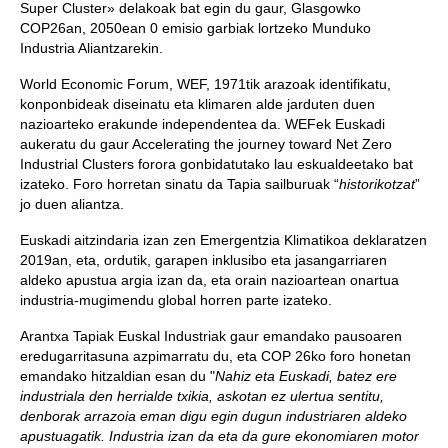
Super Cluster» delakoak bat egin du gaur, Glasgowko
COP26an, 2050ean 0 emisio garbiak lortzeko Munduko
Industria Aliantzarekin.
World Economic Forum, WEF, 1971tik arazoak identifikatu,
konponbideak diseinatu eta klimaren alde jarduten duen
nazioarteko erakunde independentea da. WEFek Euskadi
aukeratu du gaur Accelerating the journey toward Net Zero
Industrial Clusters forora gonbidatutako lau eskualdeetako bat
izateko. Foro horretan sinatu da Tapia sailburuak “
historikotzat
”
jo duen aliantza.
Euskadi aitzindaria izan zen Emergentzia Klimatikoa deklaratzen
2019an, eta, ordutik, garapen inklusibo eta jasangarriaren
aldeko apustua argia izan da, eta orain nazioartean onartua
industria-mugimendu global horren parte izateko.
Arantxa Tapiak Euskal Industriak gaur emandako pausoaren
eredugarritasuna azpimarratu du, eta COP 26ko foro honetan
emandako hitzaldian esan du "
Nahiz eta Euskadi, batez ere
industriala den herrialde txikia, askotan ez ulertua sentitu,
denborak arrazoia eman digu egin dugun industriaren aldeko
apustuagatik. Industria izan da eta da gure ekonomiaren motor