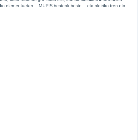
ateko elementuetan —MUPIS besteak beste— eta aldiriko tren eta