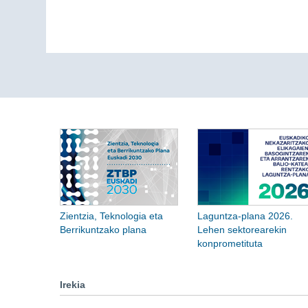
Zientzia, Teknologia eta
Laguntza-plana 2026.
Berrikuntzako plana
Lehen sektorearekin
konprometituta
Irekia