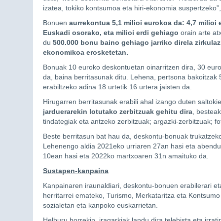
izatea, tokiko kontsumoa eta hiri-ekonomia suspertzeko”,
Bonuen
aurrekontua 5,1 milioi eurokoa da: 4,7 milio
Euskadi osorako, eta milioi erdi gehiago
orain arte at
du
500.000 bonu baino gehiago jarriko direla zirkulaz
ekonomikoa erosketetan.
Bonuak 10 euroko deskontuetan oinarritzen dira, 30 eur
da, baina berritasunak ditu. Lehena, pertsona bakoitzak 5
erabiltzeko adina 18 urtetik 16 urtera jaisten da.
Hirugarren berritasunak erabili ahal izango duten saltokie
jarduerarekin lotutako zerbitzuak gehitu dira
, besteak
tindategiak eta antzeko zerbitzuak; argazki-zerbitzuak; f
Beste berritasun bat hau da, deskontu-bonuak trukatzeko 
Lehenengo aldia 2021eko urriaren 27an hasi eta abendua
10ean hasi eta 2022ko martxoaren 31n amaituko da.
Sustapen-kanpaina
Kanpainaren iraunaldiari, deskontu-bonuen erabilerari eta
herritarrei emateko, Turismo, Merkataritza eta Kontsumo
sozialetan eta kanpoko euskarrietan.
Helburu horrekin, iragarkiak landu dira telebista eta irrat