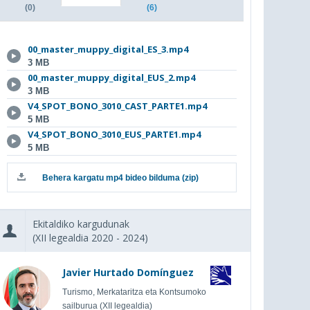
(0)
(6)
00_master_muppy_digital_ES_3.mp4
3 MB
00_master_muppy_digital_EUS_2.mp4
3 MB
V4_SPOT_BONO_3010_CAST_PARTE1.mp4
5 MB
V4_SPOT_BONO_3010_EUS_PARTE1.mp4
5 MB
Behera kargatu mp4 bideo bilduma (zip)
Ekitaldiko kargudunak
(XII legealdia 2020 - 2024)
Javier Hurtado Domínguez
Turismo, Merkataritza eta Kontsumoko
sailburua (XII legealdia)