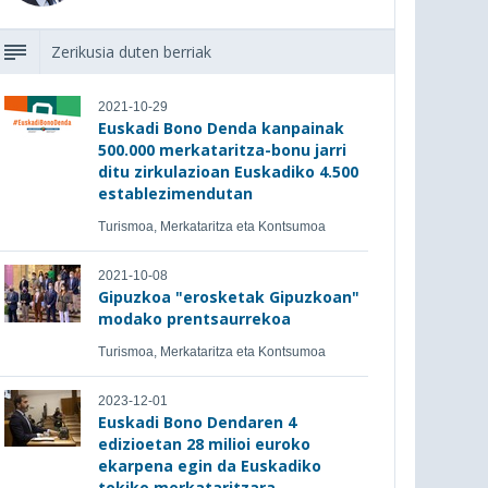
Zerikusia duten berriak
2021-10-29
Euskadi Bono Denda kanpainak
500.000 merkataritza-bonu jarri
ditu zirkulazioan Euskadiko 4.500
establezimendutan
Turismoa, Merkataritza eta Kontsumoa
2021-10-08
Gipuzkoa "erosketak Gipuzkoan"
modako prentsaurrekoa
Turismoa, Merkataritza eta Kontsumoa
2023-12-01
Euskadi Bono Dendaren 4
edizioetan 28 milioi euroko
ekarpena egin da Euskadiko
tokiko merkataritzara