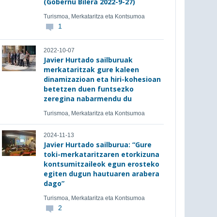
(Gobernu Bilera 2022-9-27)
Turismoa, Merkataritza eta Kontsumoa
1
2022-10-07
Javier Hurtado sailburuak
merkataritzak gure kaleen
dinamizazioan eta hiri-kohesioan
betetzen duen funtsezko
zeregina nabarmendu du
Turismoa, Merkataritza eta Kontsumoa
2024-11-13
Javier Hurtado sailburua: “Gure
toki-merkataritzaren etorkizuna
kontsumitzaileok egun erosteko
egiten dugun hautuaren arabera
dago”
Turismoa, Merkataritza eta Kontsumoa
2