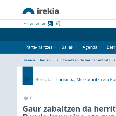
<<
es
eu
en
Parte-hartzea
Sailak
Agenda
Berr
Hasiera
·
Berriak
·
Gaur zabaltzen da herritarrentzat Eu
Berriak
Turismoa, Merkataritza eta K
0
Gaur zabaltzen da herri