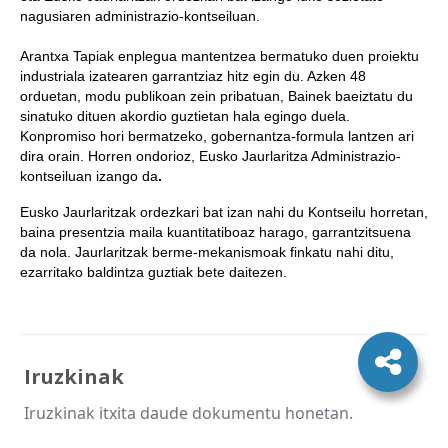
nagusiaren administrazio-kontseiluan.
Arantxa Tapiak enplegua mantentzea bermatuko duen proiektu
industriala izatearen garrantziaz hitz egin du. Azken 48
orduetan, modu publikoan zein pribatuan, Bainek baeiztatu du
sinatuko dituen akordio guztietan hala egingo duela.
Konpromiso hori bermatzeko, gobernantza-formula lantzen ari
dira orain. Horren ondorioz, Eusko Jaurlaritza Administrazio-
kontseiluan izango da
.
Eusko Jaurlaritzak ordezkari bat izan nahi du Kontseilu horretan,
baina presentzia maila kuantitatiboaz harago, garrantzitsuena
da nola. Jaurlaritzak berme-mekanismoak finkatu nahi ditu,
ezarritako baldintza guztiak bete daitezen.
Iruzkinak
Iruzkinak itxita daude dokumentu honetan.