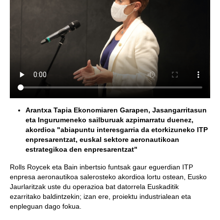
Arantxa Tapia Ekonomiaren Garapen, Jasangarritasun
eta Ingurumeneko sailburuak azpimarratu duenez,
akordioa "abiapuntu interesgarria da etorkizuneko ITP
enpresarentzat, euskal sektore aeronautikoan
estrategikoa den enpresarentzat"
Rolls Roycek eta Bain inbertsio funtsak gaur eguerdian ITP
enpresa aeronautikoa salerosteko akordioa lortu ostean, Eusko
Jaurlaritzak uste du operazioa bat datorrela Euskaditik
ezarritako baldintzekin; izan ere, proiektu industrialean eta
enpleguan dago fokua.