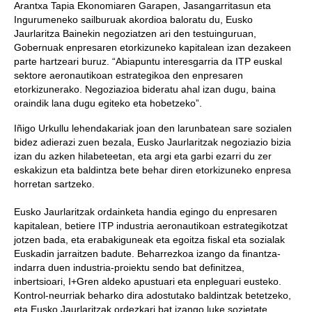
Arantxa Tapia Ekonomiaren Garapen, Jasangarritasun eta
Ingurumeneko sailburuak akordioa baloratu du, Eusko
Jaurlaritza Bainekin negoziatzen ari den testuinguruan,
Gobernuak enpresaren etorkizuneko kapitalean izan dezakeen
parte hartzeari buruz. “Abiapuntu interesgarria da ITP euskal
sektore aeronautikoan estrategikoa den enpresaren
etorkizunerako. Negoziazioa bideratu ahal izan dugu, baina
oraindik lana dugu egiteko eta hobetzeko”.
Iñigo Urkullu lehendakariak joan den larunbatean sare sozialen
bidez adierazi zuen bezala, Eusko Jaurlaritzak negoziazio bizia
izan du azken hilabeteetan, eta argi eta garbi ezarri du zer
eskakizun eta baldintza bete behar diren etorkizuneko enpresa
horretan sartzeko.
Eusko Jaurlaritzak ordainketa handia egingo du enpresaren
kapitalean, betiere ITP industria aeronautikoan estrategikotzat
jotzen bada, eta erabakiguneak eta egoitza fiskal eta sozialak
Euskadin jarraitzen badute. Beharrezkoa izango da finantza-
indarra duen industria-proiektu sendo bat definitzea,
inbertsioari, I+Gren aldeko apustuari eta enpleguari eusteko.
Kontrol-neurriak beharko dira adostutako baldintzak betetzeko,
eta Eusko Jaurlaritzak ordezkari bat izango luke sozietate