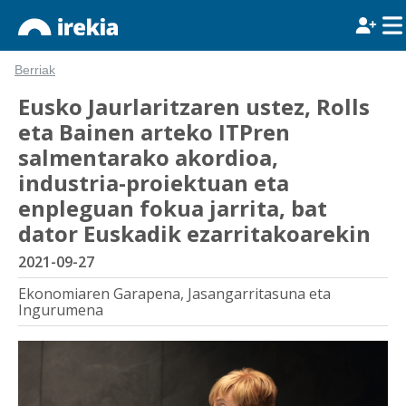
Berriak
Eusko Jaurlaritzaren ustez, Rolls
eta Bainen arteko ITPren
salmentarako akordioa,
industria-proiektuan eta
enpleguan fokua jarrita, bat
dator Euskadik ezarritakoarekin
2021-09-27
Ekonomiaren Garapena, Jasangarritasuna eta
Ingurumena