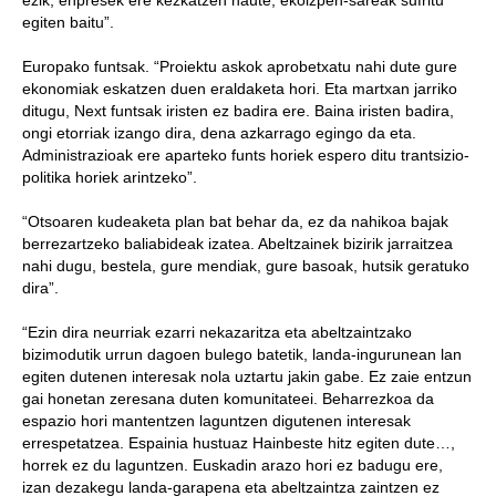
ezik, enpresek ere kezkatzen naute, ekoizpen-sareak sufritu
egiten baitu”.
Europako funtsak. “Proiektu askok aprobetxatu nahi dute gure
ekonomiak eskatzen duen eraldaketa hori. Eta martxan jarriko
ditugu, Next funtsak iristen ez badira ere. Baina iristen badira,
ongi etorriak izango dira, dena azkarrago egingo da eta.
Administrazioak ere aparteko funts horiek espero ditu trantsizio-
politika horiek arintzeko”.
“Otsoaren kudeaketa plan bat behar da, ez da nahikoa bajak
berrezartzeko baliabideak izatea. Abeltzainek bizirik jarraitzea
nahi dugu, bestela, gure mendiak, gure basoak, hutsik geratuko
dira”.
“Ezin dira neurriak ezarri nekazaritza eta abeltzaintzako
bizimodutik urrun dagoen bulego batetik, landa-ingurunean lan
egiten dutenen interesak nola uztartu jakin gabe. Ez zaie entzun
gai honetan zeresana duten komunitateei. Beharrezkoa da
espazio hori mantentzen laguntzen digutenen interesak
errespetatzea. Espainia hustuaz Hainbeste hitz egiten dute…,
horrek ez du laguntzen. Euskadin arazo hori ez badugu ere,
izan dezakegu landa-garapena eta abeltzaintza zaintzen ez