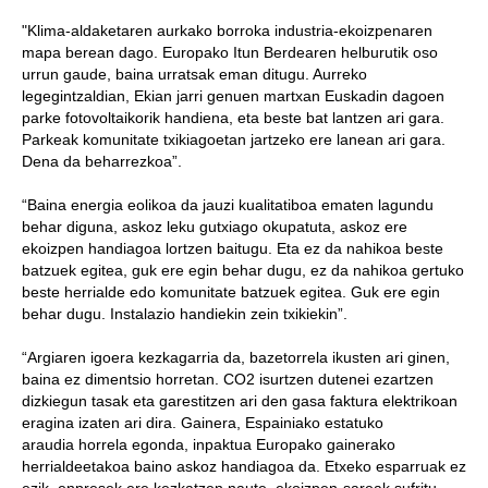
"Klima-aldaketaren aurkako borroka industria-ekoizpenaren
mapa berean dago. Europako Itun Berdearen helburutik oso
urrun gaude, baina urratsak eman ditugu. Aurreko
legegintzaldian, Ekian jarri genuen martxan Euskadin dagoen
parke fotovoltaikorik handiena, eta beste bat lantzen ari gara.
Parkeak komunitate txikiagoetan jartzeko ere lanean ari gara.
Dena da beharrezkoa”.
“Baina energia eolikoa da jauzi kualitatiboa ematen lagundu
behar diguna, askoz leku gutxiago okupatuta, askoz ere
ekoizpen handiagoa lortzen baitugu. Eta ez da nahikoa beste
batzuek egitea, guk ere egin behar dugu, ez da nahikoa gertuko
beste herrialde edo komunitate batzuek egitea. Guk ere egin
behar dugu. Instalazio handiekin zein txikiekin”.
“Argiaren igoera kezkagarria da, bazetorrela ikusten ari ginen,
baina ez dimentsio horretan. CO2 isurtzen dutenei ezartzen
dizkiegun tasak eta garestitzen ari den gasa faktura elektrikoan
eragina izaten ari dira. Gainera, Espainiako estatuko
araudia horrela egonda, inpaktua Europako gainerako
herrialdeetakoa baino askoz handiagoa da. Etxeko esparruak ez