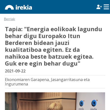
Berriak
Tapia: "Energia eolikoak lagundu
behar digu Europako Itun
Berderen bidean jauzi
kualitatiboa egiten. Ez da
nahikoa beste batzuek egitea.
Guk ere egin behar dugu"
2021-09-22
Ekonomiaren Garapena, Jasangarritasuna eta
Ingurumena