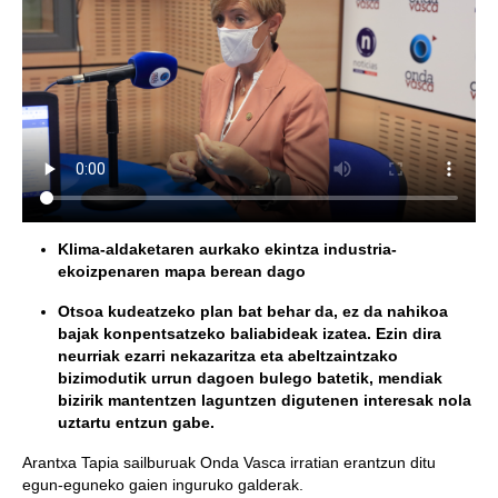
Klima-aldaketaren aurkako ekintza industria-
ekoizpenaren mapa berean dago
Otsoa kudeatzeko plan bat behar da, ez da nahikoa
bajak konpentsatzeko baliabideak izatea. Ezin dira
neurriak ezarri nekazaritza eta abeltzaintzako
bizimodutik urrun dagoen bulego batetik, mendiak
bizirik mantentzen laguntzen digutenen interesak nola
uztartu entzun gabe.
Arantxa Tapia sailburuak Onda Vasca irratian erantzun ditu
egun-eguneko gaien inguruko galderak.