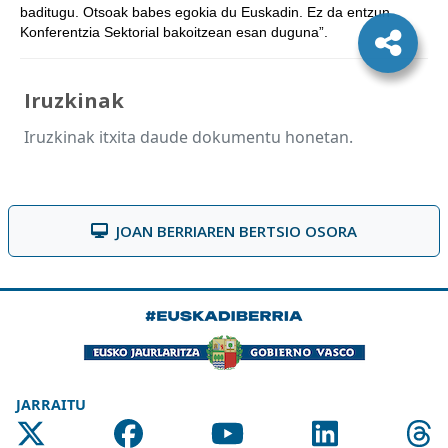
baditugu. Otsoak babes egokia du Euskadin. Ez da entzun
Konferentzia Sektorial bakoitzean esan duguna”.
Iruzkinak
Iruzkinak itxita daude dokumentu honetan.
JOAN BERRIAREN BERTSIO OSORA
JARRAITU