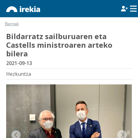
Berriak
Bildarratz sailburuaren eta
Castells ministroaren arteko
bilera
2021-09-13
Hezkuntza