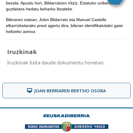
bezala. Apustu hori, Bildarratzen iritziz, Estatuko unibertsitate
guztietara hedatu beharko litzateke.
Bileraren ostean, Jokin Bildarratz eta Manuel Castells
elkarrizketarako prest agertu dira, bileran identifikatutako gaiei
heltzeko asmoz.
Iruzkinak
Iruzkinak itxita daude dokumentu honetan.
JOAN BERRIAREN BERTSIO OSORA