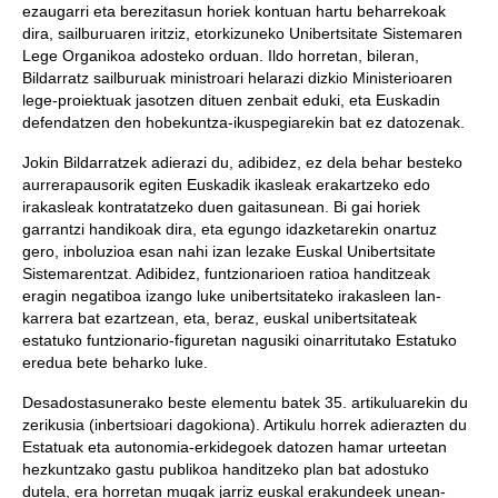
ezaugarri eta berezitasun horiek kontuan hartu beharrekoak
dira, sailburuaren iritziz, etorkizuneko Unibertsitate Sistemaren
Lege Organikoa adosteko orduan. Ildo horretan, bileran,
Bildarratz sailburuak ministroari helarazi dizkio Ministerioaren
lege-proiektuak jasotzen dituen zenbait eduki, eta Euskadin
defendatzen den hobekuntza-ikuspegiarekin bat ez datozenak.
Jokin Bildarratzek adierazi du, adibidez, ez dela behar besteko
aurrerapausorik egiten Euskadik ikasleak erakartzeko edo
irakasleak kontratatzeko duen gaitasunean. Bi gai horiek
garrantzi handikoak dira, eta egungo idazketarekin onartuz
gero, inboluzioa esan nahi izan lezake Euskal Unibertsitate
Sistemarentzat. Adibidez, funtzionarioen ratioa handitzeak
eragin negatiboa izango luke unibertsitateko irakasleen lan-
karrera bat ezartzean, eta, beraz, euskal unibertsitateak
estatuko funtzionario-figuretan nagusiki oinarritutako Estatuko
eredua bete beharko luke.
Desadostasunerako beste elementu batek 35. artikuluarekin du
zerikusia (inbertsioari dagokiona). Artikulu horrek adierazten du
Estatuak eta autonomia-erkidegoek datozen hamar urteetan
hezkuntzako gastu publikoa handitzeko plan bat adostuko
dutela, era horretan mugak jarriz euskal erakundeek unean-