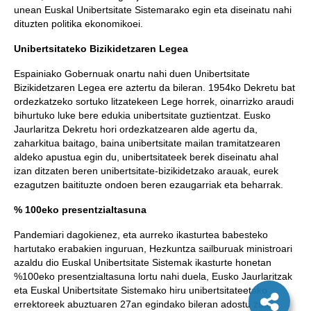
unean Euskal Unibertsitate Sistemarako egin eta diseinatu nahi
dituzten politika ekonomikoei.
Unibertsitateko Bizikidetzaren Legea
Espainiako Gobernuak onartu nahi duen Unibertsitate
Bizikidetzaren Legea ere aztertu da bileran. 1954ko Dekretu bat
ordezkatzeko sortuko litzatekeen Lege horrek, oinarrizko araudi
bihurtuko luke bere edukia unibertsitate guztientzat. Eusko
Jaurlaritza Dekretu hori ordezkatzearen alde agertu da,
zaharkitua baitago, baina unibertsitate mailan tramitatzearen
aldeko apustua egin du, unibertsitateek berek diseinatu ahal
izan ditzaten beren unibertsitate-bizikidetzako arauak, eurek
ezagutzen baitituzte ondoen beren ezaugarriak eta beharrak.
% 100eko presentzialtasuna
Pandemiari dagokienez, eta aurreko ikasturtea babesteko
hartutako erabakien inguruan, Hezkuntza sailburuak ministroari
azaldu dio Euskal Unibertsitate Sistemak ikasturte honetan
%100eko presentzialtasuna lortu nahi duela, Eusko Jaurlaritzak
eta Euskal Unibertsitate Sistemako hiru unibertsitateetako
errektoreek abuztuaren 27an egindako bileran adostu zuten