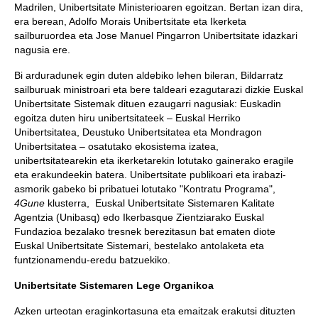
Madrilen, Unibertsitate Ministerioaren egoitzan. Bertan izan dira,
era berean, Adolfo Morais Unibertsitate eta Ikerketa
sailburuordea eta Jose Manuel Pingarron Unibertsitate idazkari
nagusia ere.
Bi arduradunek egin duten aldebiko lehen bileran, Bildarratz
sailburuak ministroari eta bere taldeari ezagutarazi dizkie Euskal
Unibertsitate Sistemak dituen ezaugarri nagusiak: Euskadin
egoitza duten hiru unibertsitateek – Euskal Herriko
Unibertsitatea, Deustuko Unibertsitatea eta Mondragon
Unibertsitatea – osatutako ekosistema izatea,
unibertsitatearekin eta ikerketarekin lotutako gainerako eragile
eta erakundeekin batera. Unibertsitate publikoari eta irabazi-
asmorik gabeko bi pribatuei lotutako "Kontratu Programa",
4Gune
klusterra, Euskal Unibertsitate Sistemaren Kalitate
Agentzia (Unibasq) edo Ikerbasque Zientziarako Euskal
Fundazioa bezalako tresnek berezitasun bat ematen diote
Euskal Unibertsitate Sistemari, bestelako antolaketa eta
funtzionamendu-eredu batzuekiko.
Unibertsitate Sistemaren Lege Organikoa
Azken urteotan eraginkortasuna eta emaitzak erakutsi dituzten