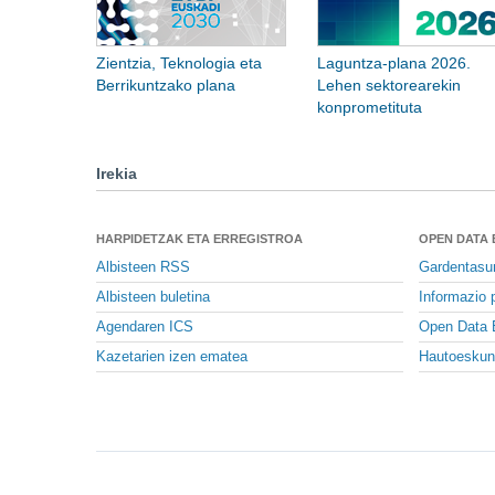
Zientzia, Teknologia eta
Laguntza-plana 2026.
Berrikuntzako plana
Lehen sektorearekin
konprometituta
Irekia
HARPIDETZAK ETA ERREGISTROA
OPEN DATA
Albisteen RSS
Gardentasu
Albisteen buletina
Informazio p
Agendaren ICS
Open Data 
Kazetarien izen ematea
Hautoeskun