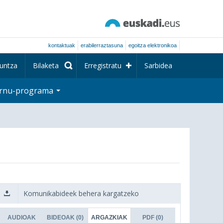
kontaktuak
erabilerraztasuna
egoitza elektronikoa
untza
Bilaketa
Erregistratu
Sarbidea
rnu-programa
Komunikabideek behera kargatzeko
AUDIOAK
BIDEOAK
(0)
ARGAZKIAK
PDF
(0)