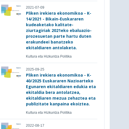
2021-07-09
Pliken irekiera ekonomikoa - K-
14/2021 - Bikain-Euskararen
kudeaketako kalitate-
ziurtagiriak 2021eko ebaluazio-
prozesuetan parte hartu duten
erakundeei banatzeko
ekitaldiaren antolaketa.
Kultura eta Hizkuntza Politika
2025-09-25
Pliken irekiera ekonomikoa - K-
40/2025 Euskararen Nazioarteko
Egunaren ekitaldiaren edukia eta
ekitaldia bera antolatzea,
ekitaldiaren mezua zehaztea eta
publizitate kanpaina ekoiztea.
Kultura eta Hizkuntza Politika
2022-08-17