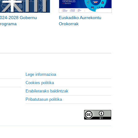
024-2028 Gobernu
Euskadiko Aurrekontu
rograma
Orokorrak
Lege informazioa
Cookies politika
Erabilerarako baldintzak
Pribatutasun politika