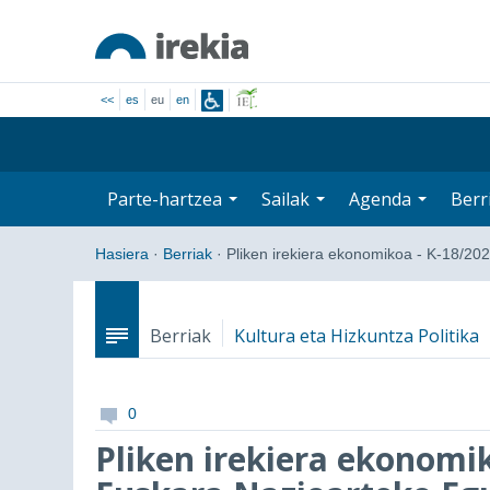
<<
es
eu
en
Parte-hartzea
Sailak
Agenda
Berr
Hasiera
·
Berriak
·
Pliken irekiera ekonomikoa - K-18/20
Berriak
Kultura eta Hizkuntza Politika
0
Pliken irekiera ekonomik