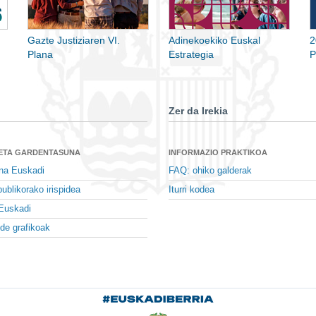
Gazte Justiziaren VI.
Adinekoekiko Euskal
2
Plana
Estrategia
P
Zer da Irekia
 ETA GARDENTASUNA
INFORMAZIO PRAKTIKOA
na Euskadi
FAQ: ohiko galderak
ublikorako irispidea
Iturri kodea
Euskadi
de grafikoak