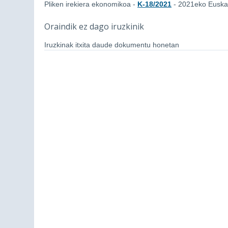
Pliken irekiera ekonomikoa -
K-18/2021
- 2021eko Euskar
Oraindik ez dago iruzkinik
Iruzkinak itxita daude dokumentu honetan