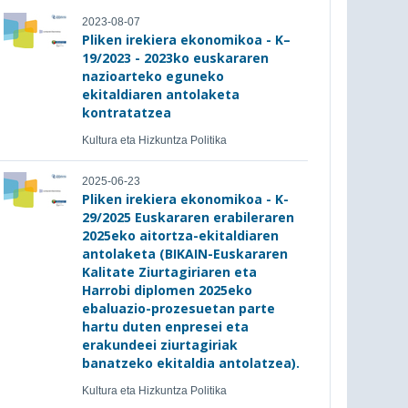
2023-08-07
Pliken irekiera ekonomikoa - K–
19/2023 - 2023ko euskararen
nazioarteko eguneko
ekitaldiaren antolaketa
kontratatzea
Kultura eta Hizkuntza Politika
2025-06-23
Pliken irekiera ekonomikoa - K-
29/2025 Euskararen erabileraren
2025eko aitortza-ekitaldiaren
antolaketa (BIKAIN-Euskararen
Kalitate Ziurtagiriaren eta
Harrobi diplomen 2025eko
ebaluazio-prozesuetan parte
hartu duten enpresei eta
erakundeei ziurtagiriak
banatzeko ekitaldia antolatzea).
Kultura eta Hizkuntza Politika