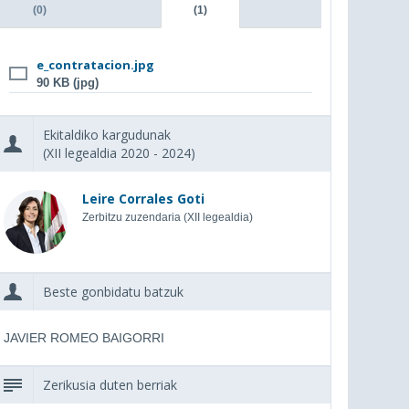
(0)
(1)
e_contratacion.jpg
90 KB (jpg)
Ekitaldiko kargudunak
(XII legealdia 2020 - 2024)
Leire Corrales Goti
Zerbitzu zuzendaria (XII legealdia)
Beste gonbidatu batzuk
JAVIER ROMEO BAIGORRI
Zerikusia duten berriak