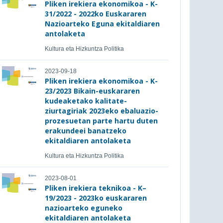
Pliken irekiera ekonomikoa - K-
31/2022 - 2022ko Euskararen
Nazioarteko Eguna ekitaldiaren
antolaketa
Kultura eta Hizkuntza Politika
2023-09-18
Pliken irekiera ekonomikoa - K-
23/2023 Bikain-euskararen
kudeaketako kalitate-
ziurtagiriak 2023eko ebaluazio-
prozesuetan parte hartu duten
erakundeei banatzeko
ekitaldiaren antolaketa
Kultura eta Hizkuntza Politika
2023-08-01
Pliken irekiera teknikoa - K–
19/2023 - 2023ko euskararen
nazioarteko eguneko
ekitaldiaren antolaketa