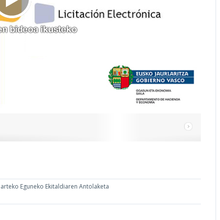
oarteko Eguneko Ekitaldiaren Antolaketa