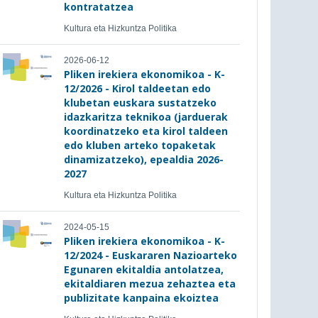
kontratatzea
Kultura eta Hizkuntza Politika
2026-06-12
Pliken irekiera ekonomikoa - K-
12/2026 - Kirol taldeetan edo
klubetan euskara sustatzeko
idazkaritza teknikoa (jarduerak
koordinatzeko eta kirol taldeen
edo kluben arteko topaketak
dinamizatzeko), epealdia 2026-
2027
Kultura eta Hizkuntza Politika
2024-05-15
Pliken irekiera ekonomikoa - K-
12/2024 - Euskararen Nazioarteko
Egunaren ekitaldia antolatzea,
ekitaldiaren mezua zehaztea eta
publizitate kanpaina ekoiztea