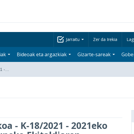
Jarraitu
Zer da Irekia
Lag
iak
Bideoak eta argazkiak
Gizarte-sareak
Gobe
21 -…
oa - K-18/2021 - 2021eko