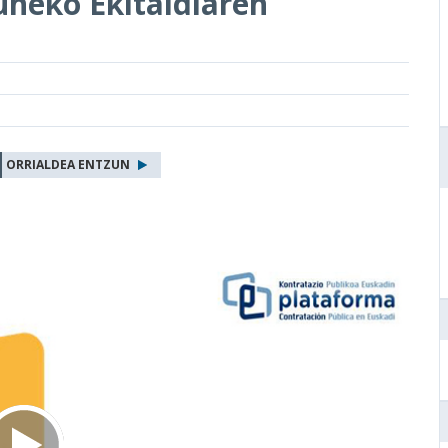
uneko Ekitaldiaren
ORRIALDEA ENTZUN