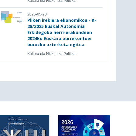
Kultura eta Hizkuntza Politika
2025-05-20
Pliken irekiera ekonomikoa - K-
28/2025 Euskal Autonomia
Erkidegoko herri-erakundeen
2024ko Euskara aurrekontuei
buruzko azterketa egitea
Kultura eta Hizkuntza Politika