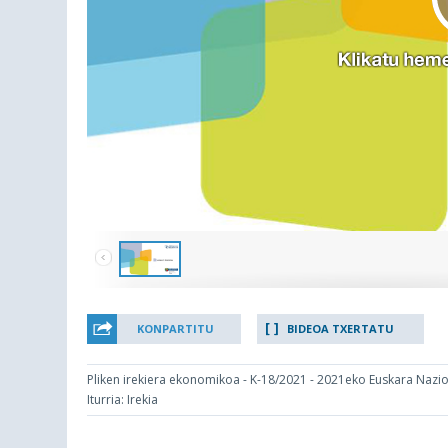
KONPARTITU
BIDEOA TXERTATU
Pliken irekiera ekonomikoa - K-18/2021 - 2021eko Euskara Nazi
Iturria: Irekia