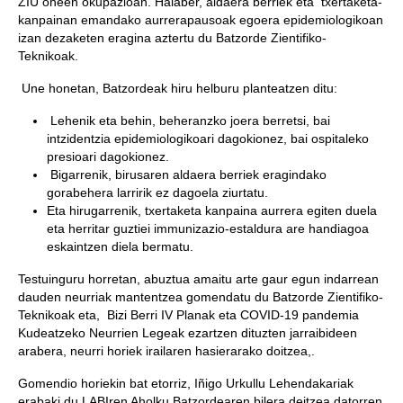
ZIU oheen okupazioan. Halaber, aldaera berriek eta txertaketa-
kanpainan emandako aurrerapausoak egoera epidemiologikoan
izan dezaketen eragina aztertu du Batzorde Zientifiko-
Teknikoak.
Une honetan, Batzordeak hiru helburu planteatzen ditu:
Lehenik eta behin, beheranzko joera berretsi, bai
intzidentzia epidemiologikoari dagokionez, bai ospitaleko
presioari dagokionez.
Bigarrenik, birusaren aldaera berriek eragindako
gorabehera larririk ez dagoela ziurtatu.
Eta hirugarrenik, txertaketa kanpaina aurrera egiten duela
eta herritar guztiei immunizazio-estaldura are handiagoa
eskaintzen diela bermatu.
Testuinguru horretan, abuztua amaitu arte gaur egun indarrean
dauden neurriak mantentzea gomendatu du Batzorde Zientifiko-
Teknikoak eta, Bizi Berri IV Planak eta COVID-19 pandemia
Kudeatzeko Neurrien Legeak ezartzen dituzten jarraibideen
arabera, neurri horiek irailaren hasierarako doitzea,.
Gomendio horiekin bat etorriz, Iñigo Urkullu Lehendakariak
erabaki du LABIren Aholku Batzordearen bilera deitzea datorren