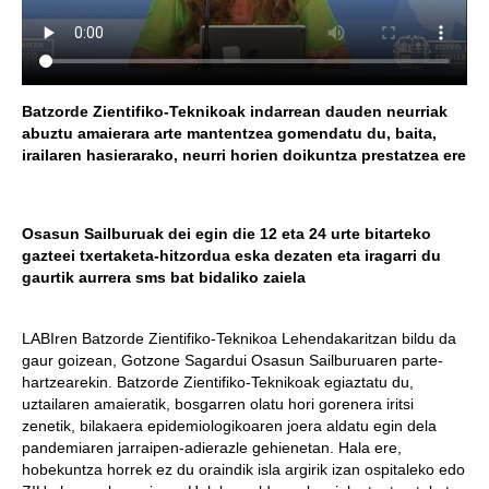
Batzorde Zientifiko-Teknikoak indarrean dauden neurriak
abuztu amaierara arte mantentzea gomendatu du, baita,
irailaren hasierarako, neurri horien doikuntza prestatzea ere
Osasun Sailburuak dei egin die 12 eta 24 urte bitarteko
gazteei txertaketa-hitzordua eska dezaten eta iragarri du
gaurtik aurrera sms bat bidaliko zaiela
LABIren Batzorde Zientifiko-Teknikoa Lehendakaritzan bildu da
gaur goizean, Gotzone Sagardui Osasun Sailburuaren parte-
hartzearekin. Batzorde Zientifiko-Teknikoak egiaztatu du,
uztailaren amaieratik, bosgarren olatu hori gorenera iritsi
zenetik, bilakaera epidemiologikoaren joera aldatu egin dela
pandemiaren jarraipen-adierazle gehienetan. Hala ere,
hobekuntza horrek ez du oraindik isla argirik izan ospitaleko edo