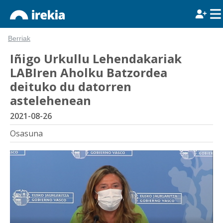
Berriak
Iñigo Urkullu Lehendakariak
LABIren Aholku Batzordea
deituko du datorren
astelehenean
2021-08-26
Osasuna