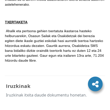
astelehenerako.
TXERTAKETA
Ahalik eta pertsona gehien txertatuta ikastaroa hasteko
helburuarekin, Osasun Sailak eta Osakidetzak dei berezia
egiten diete ikasle guztiei eskolak hasi aurretik txertoa hartzeko
hitzordua eskatu dezaten. Gaurtik aurrera, Osakidetza SMS
bana bidaliko dizkie oraindik txertorik hartu ez duten 12 eta 24
urte bitarteko gazteei. Gaur egun eta irailaren 13ra arte, 71.204
hitzordu daude libre.
Iruzkinak
Iruzkinak itxita daude dokumentu honetan.