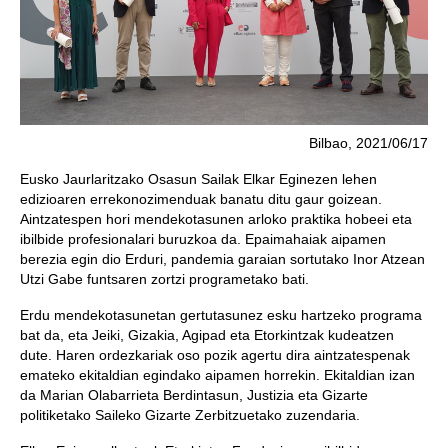
Bilbao, 2021/06/17
Eusko Jaurlaritzako Osasun Sailak Elkar Eginezen lehen
edizioaren errekonozimenduak banatu ditu gaur goizean.
Aintzatespen hori mendekotasunen arloko praktika hobeei eta
ibilbide profesionalari buruzkoa da. Epaimahaiak aipamen
berezia egin dio Erduri, pandemia garaian sortutako Inor Atzean
Utzi Gabe funtsaren zortzi programetako bati.
Erdu mendekotasunetan gertutasunez esku hartzeko programa
bat da, eta Jeiki, Gizakia, Agipad eta Etorkintzak kudeatzen
dute. Haren ordezkariak oso pozik agertu dira aintzatespenak
emateko ekitaldian egindako aipamen horrekin. Ekitaldian izan
da Marian Olabarrieta Berdintasun, Justizia eta Gizarte
politiketako Saileko Gizarte Zerbitzuetako zuzendaria.