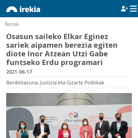
Berriak
Osasun saileko Elkar Eginez
sariek aipamen berezia egiten
diote Inor Atzean Utzi Gabe
funtseko Erdu programari
2021-06-17
Berdintasuna, Justizia eta Gizarte Politikak