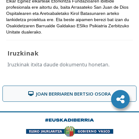
Elkar Eginez elkarteak Etorkintza Fundazioaren ibilbide
profesionala ere aitortu du, baita Arrasateko San Juan de Dios
Ospitalearen eta Aretxabaletako Kirol Batasunaren arteko
lankidetza proiektua ere. Eta beste aipamen berezi bat izan du
Osakidetzaren Barrualde Galdakao ESIko Psikiatria Zerbitzuko
Unitate dualerako.
Iruzkinak
Iruzkinak itxita daude dokumentu honetan.
JOAN BERRIAREN BERTSIO OSORA