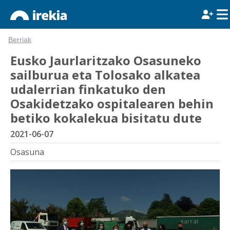
Berriak
Eusko Jaurlaritzako Osasuneko
sailburua eta Tolosako alkatea
udalerrian finkatuko den
Osakidetzako ospitalearen behin
betiko kokalekua bisitatu dute
2021-06-07
Osasuna