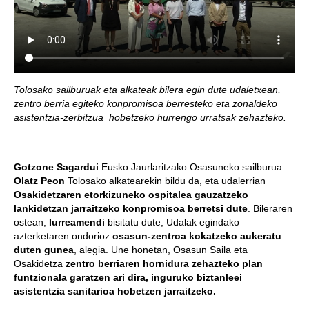
Tolosako sailburuak eta alkateak bilera egin dute udaletxean,
zentro berria egiteko konpromisoa berresteko eta zonaldeko
asistentzia-zerbitzua hobetzeko hurrengo urratsak zehazteko.
Gotzone Sagardui
Eusko Jaurlaritzako Osasuneko sailburua
Olatz Peon
Tolosako alkatearekin bildu da, eta udalerrian
Osakidetzaren etorkizuneko ospitalea gauzatzeko
lankidetzan jarraitzeko konpromisoa berretsi dute
. Bileraren
ostean,
Iurreamendi
bisitatu dute, Udalak egindako
azterketaren ondorioz
osasun-zentroa kokatzeko aukeratu
duten gunea
, alegia. Une honetan, Osasun Saila eta
Osakidetza
zentro berriaren hornidura zehazteko plan
funtzionala garatzen ari dira, inguruko biztanleei
asistentzia sanitarioa hobetzen jarraitzeko.