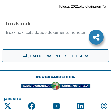
Tolosa, 2021eko ekainaren 7a
Iruzkinak
Iruzkinak itxita daude dokumentu honetan.
JOAN BERRIAREN BERTSIO OSORA
JARRAITU