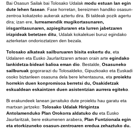
Bai Osasun Sailak bai Tolosako Udalak
modu estuan lan egin
dute lehen fasean
. Fase horretan, bereizmen handiko osasun-
zentroa kokatzeko aukerak aztertu dira. Bi taldeak pozik agertu
dira; izan ere,
Iurreamendik mugikortasunaren,
irisgarritasunaren, azpiegituraren eta lurren jabetzaren
irizpideak betetzen ditu
, Udalak kokalekuei buruz egindako
azterketan ondorioztatzen den bezala.
Tolosako alkateak sailburuaren bisita eskertu du
, eta
Udalaren eta Eusko Jaurlaritzaren artean orain arte
egindako
lankidetza-bideari balioa eman dio
. Bestalde,
Osasuneko
sailburuak
gogorarazi du Tolosaldeko, Gipuzkoako eta Euskadi
osoko biztanleen osasuna dela bere lehentasuna, eta
proiektu
horrekin duen konpromisoa berretsi du, Osakidetzak
eskualdean eskaintzen duen asistentzian aurrera egiteko
.
Bi erakundeek lanean jarraituko dute proiektu hau garatu eta
martxan jartzeko:
Tolosako Udalak Hirigintza
Antolamenduko Plan Orokorra aldatuko du
eta Eusko
Jaurlaritzak, bere eskumenen arabera,
Plan Funtzionala egin
eta etorkizuneko osasun-zentroaren eredua zehaztuko du.