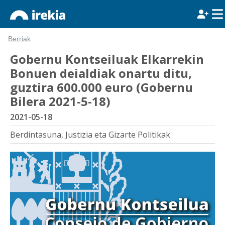
Berriak
Gobernu Kontseiluak Elkarrekin
Bonuen deialdiak onartu ditu,
guztira 600.000 euro (Gobernu
Bilera 2021-5-18)
2021-05-18
Berdintasuna, Justizia eta Gizarte Politikak