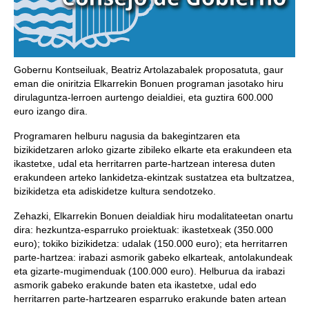
Gobernu Kontseiluak, Beatriz Artolazabalek proposatuta, gaur
eman die oniritzia Elkarrekin Bonuen programan jasotako hiru
dirulaguntza-lerroen aurtengo deialdiei, eta guztira 600.000
euro izango dira.
Programaren helburu nagusia da bakegintzaren eta
bizikidetzaren arloko gizarte zibileko elkarte eta erakundeen eta
ikastetxe, udal eta herritarren parte-hartzean interesa duten
erakundeen arteko lankidetza-ekintzak sustatzea eta bultzatzea,
bizikidetza eta adiskidetze kultura sendotzeko.
Zehazki, Elkarrekin Bonuen deialdiak hiru modalitateetan onartu
dira: hezkuntza-esparruko proiektuak: ikastetxeak (350.000
euro); tokiko bizikidetza: udalak (150.000 euro); eta herritarren
parte-hartzea: irabazi asmorik gabeko elkarteak, antolakundeak
eta gizarte-mugimenduak (100.000 euro). Helburua da irabazi
asmorik gabeko erakunde baten eta ikastetxe, udal edo
herritarren parte-hartzearen esparruko erakunde baten artean