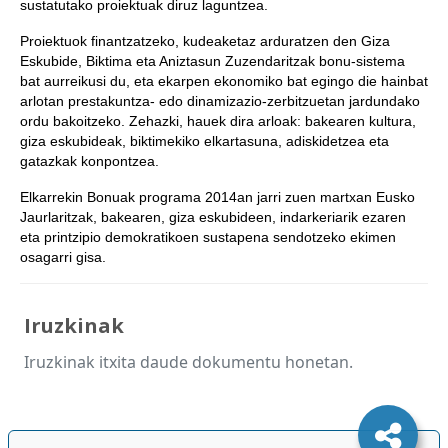
sustatutako proiektuak diruz laguntzea.
Proiektuok finantzatzeko, kudeaketaz arduratzen den Giza
Eskubide, Biktima eta Aniztasun Zuzendaritzak bonu-sistema
bat aurreikusi du, eta ekarpen ekonomiko bat egingo die hainbat
arlotan prestakuntza- edo dinamizazio-zerbitzuetan jardundako
ordu bakoitzeko. Zehazki, hauek dira arloak: bakearen kultura,
giza eskubideak, biktimekiko elkartasuna, adiskidetzea eta
gatazkak konpontzea.
Elkarrekin Bonuak programa 2014an jarri zuen martxan Eusko
Jaurlaritzak, bakearen, giza eskubideen, indarkeriarik ezaren
eta printzipio demokratikoen sustapena sendotzeko ekimen
osagarri gisa.
Iruzkinak
Iruzkinak itxita daude dokumentu honetan.