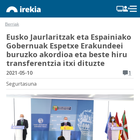
Berriak
Eusko Jaurlaritzak eta Espainiako
Gobernuak Espetxe Erakundeei
buruzko akordioa eta beste hiru
transferentzia itxi dituzte
2021-05-10
1
Segurtasuna