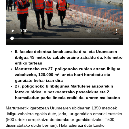
II. faseko defentsa-lanak amaitu dira, eta Urumearen
ibilgua 45 metroko zabaleraraino zabaldu da, kilometro
erdiko tartean
Martuteneko eta 27. poligonoko zubien artean ibilgua
zabaltzeko, 120.000 m³ lur eta harri hondeatu eta
garraiatu behar izan dira
27. poligonoko biribilgunea Martutene auzoarekin
lotzeko bidea, oinezkoentzako pasealekua eta 2
harmailadun parke lineala eraiki da, uraren mailaraino
Martutenetik igarotzean Urumearen ubidearen 1350 metroek
ibilgu-zabalera egokia dute, jada, ur-goraldien emariei eusteko
(500 urteko errepikatze-denborako ur-goraldientzako, T500,
diseinatutako ubide berrian). Hala adierazi dute Eusko