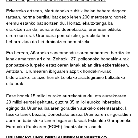
Ezkerreko ertzean, Martuteneko zubitik ibaian behera dagoen
tartean, horma bertikal bat dago lehen 200 metroetan: horrek
eremu estanko bat sortzen du. Hortaz, ekaitz-tanga ba
eraikitzen ari da, euria ariko duenetarako, eremuan bilduko
diren euri-urak Urumeara ponpatzeko; jarduketa hori
beharrezkoa da hiri-drainatzea bermatzeko.
Era berean, Añarbeko saneamendu-sarea nabarmen berritzeko
lanak amaitzen ari dira. Zehazki, 27. poligonoko hondakin-urak
ponpatzeko lurpeko estazioaren lanak abian dira ezkerraldean,
Antzitan, Urumearen ibilguaren azpitik hondakin-urak
bideratzeko. Estazio horrek Loiolako araztegiraino bultzatuko
ditu urak.
Fase honek 15 milioi euroko aurrekontua du, eta aurrekoaren
20 milioi euroei gehituta, guztira 35 milioi euroko inbertsioa
egingo da Urumea ibaiaren goraldien aurkako defentsarako. I.
faseko lanek bezala, Donostiako auzoa Urumearen ur-goraldien
aurrean babesteko lanen bigarren faseak Eskualde Garapeneko
Europako Funtsaren (EGEF) finantzaketa jaso du.
URUMEAKO UHOLDEEN AURREAN BABESTEKO