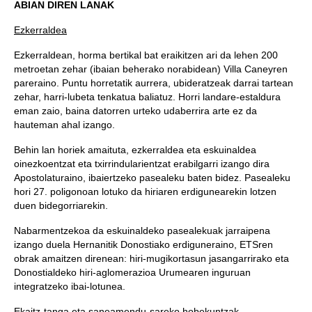
ABIAN DIREN LANAK
Ezkerraldea
Ezkerraldean, horma bertikal bat eraikitzen ari da lehen 200
metroetan zehar (ibaian beherako norabidean) Villa Caneyren
pareraino. Puntu horretatik aurrera, ubideratzeak darrai tartean
zehar, harri-lubeta tenkatua baliatuz. Horri landare-estaldura
eman zaio, baina datorren urteko udaberrira arte ez da
hauteman ahal izango.
Behin lan horiek amaituta, ezkerraldea eta eskuinaldea
oinezkoentzat eta txirrindularientzat erabilgarri izango dira
Apostolaturaino, ibaiertzeko pasealeku baten bidez. Pasealeku
hori 27. poligonoan lotuko da hiriaren erdigunearekin lotzen
duen bidegorriarekin.
Nabarmentzekoa da eskuinaldeko pasealekuak jarraipena
izango duela Hernanitik Donostiako erdiguneraino, ETSren
obrak amaitzen direnean: hiri-mugikortasun jasangarrirako eta
Donostialdeko hiri-aglomerazioa Urumearen inguruan
integratzeko ibai-lotunea.
Ekaitz-tanga eta saneamendu-sareko hobekuntzak