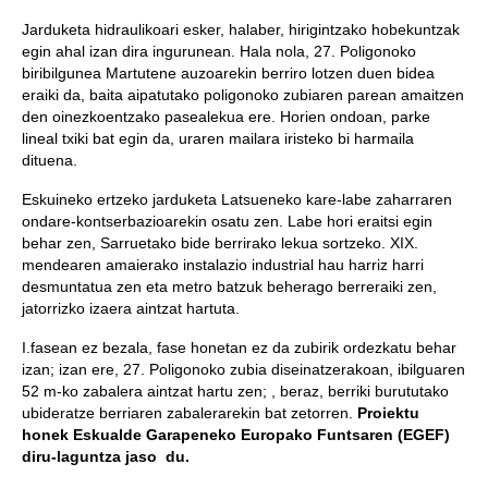
Jarduketa hidraulikoari esker, halaber, hirigintzako hobekuntzak
egin ahal izan dira ingurunean. Hala nola, 27. Poligonoko
biribilgunea Martutene auzoarekin berriro lotzen duen bidea
eraiki da, baita aipatutako poligonoko zubiaren parean amaitzen
den oinezkoentzako pasealekua ere. Horien ondoan, parke
lineal txiki bat egin da, uraren mailara iristeko bi harmaila
dituena.
Eskuineko ertzeko jarduketa Latsueneko kare-labe zaharraren
ondare-kontserbazioarekin osatu zen. Labe hori eraitsi egin
behar zen, Sarruetako bide berrirako lekua sortzeko. XIX.
mendearen amaierako instalazio industrial hau harriz harri
desmuntatua zen eta metro batzuk beherago berreraiki zen,
jatorrizko izaera aintzat hartuta.
I.fasean ez bezala, fase honetan ez da zubirik ordezkatu behar
izan; izan ere, 27. Poligonoko zubia diseinatzerakoan, ibilguaren
52 m-ko zabalera aintzat hartu zen; , beraz, berriki burututako
ubideratze berriaren zabalerarekin bat zetorren.
Proiektu
honek Eskualde Garapeneko Europako Funtsaren (EGEF)
diru-laguntza jaso du.