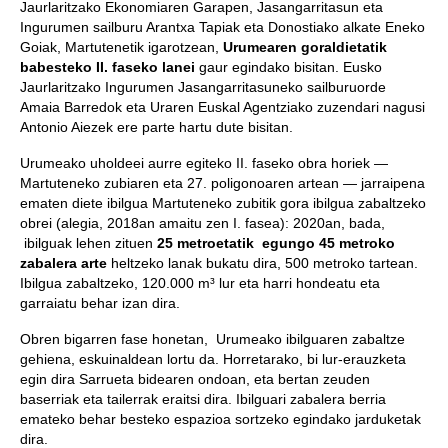
Jaurlaritzako Ekonomiaren Garapen, Jasangarritasun eta
Ingurumen sailburu Arantxa Tapiak eta Donostiako alkate Eneko
Goiak, Martutenetik igarotzean,
Urumearen goraldietatik
babesteko II. faseko lanei
gaur egindako bisitan. Eusko
Jaurlaritzako Ingurumen Jasangarritasuneko sailburuorde
Amaia Barredok eta Uraren Euskal Agentziako zuzendari nagusi
Antonio Aiezek ere parte hartu dute bisitan.
Urumeako uholdeei aurre egiteko II. faseko obra horiek —
Martuteneko zubiaren eta 27. poligonoaren artean — jarraipena
ematen diete ibilgua Martuteneko zubitik gora ibilgua zabaltzeko
obrei (alegia, 2018an amaitu zen I. fasea): 2020an, bada,
ibilguak lehen zituen
25 metroetatik egungo 45 metroko
zabalera arte
heltzeko lanak bukatu dira, 500 metroko tartean.
Ibilgua zabaltzeko, 120.000 m³ lur eta harri hondeatu eta
garraiatu behar izan dira.
Obren bigarren fase honetan, Urumeako ibilguaren zabaltze
gehiena, eskuinaldean lortu da. Horretarako, bi lur-erauzketa
egin dira Sarrueta bidearen ondoan, eta bertan zeuden
baserriak eta tailerrak eraitsi dira. Ibilguari zabalera berria
emateko behar besteko espazioa sortzeko egindako jarduketak
dira.