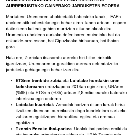
AURREIKUSITAKO GAINERAKO JARDUKETEN EGOERA
Martutene Urumearen uholdeetatik babesteko lanak, EAEn
uholdeetatik babesteko egin behar diren lanen artean, espero
daitezkeen kalteak gehien murrizten dituenetakoak dira.
Urumeako uholdeen aurkako defentsaren muinetako bat da
eskualde-arro osoan, bai Gipuzkoako hiriburuan, bai ibaian
gora.
Hala ere, Zurriolan itsasoratu aurreko hiri-bilbe trinkotik
igarotzean, Urumearen ur-goraldien aurrean defendatzeko
jarduketa gehiago egin behar izan dira:
ETSren trenbide-zubia
eta
Loiolako hondakin-uren
kolektorearen
ordezkapena 2014an egin ziren, URAren
(%65) eta ETSren (%35) artean 2,8 milioi euroko baterako
inbertsioa egin ondoren.
Loiolako kuartelak
. Armadak hartzen dituen lurrak hirira
itzultzen direnean, aurreikusita dago kuarteletara sartzeko
zubiaren egokitzapen hidraulikoa egitea eta eremua
egokitzea.
Txomin Eneako ibai-parkea
. Udalak ibai parkea eraiki du
eta inguruko urbanizazioa aldatu du. URAk Txomin edo