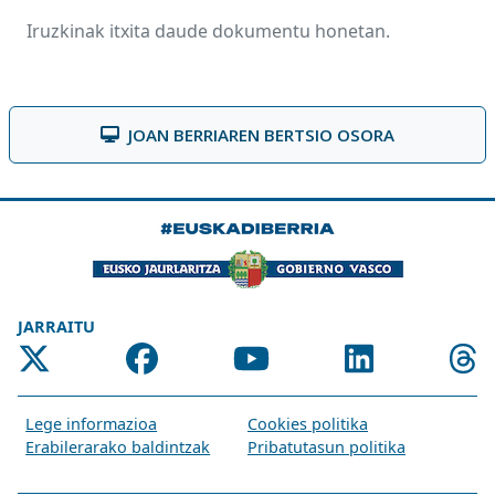
Iruzkinak itxita daude dokumentu honetan.
JOAN BERRIAREN BERTSIO OSORA
JARRAITU
Lege informazioa
Cookies politika
Erabilerarako baldintzak
Pribatutasun politika