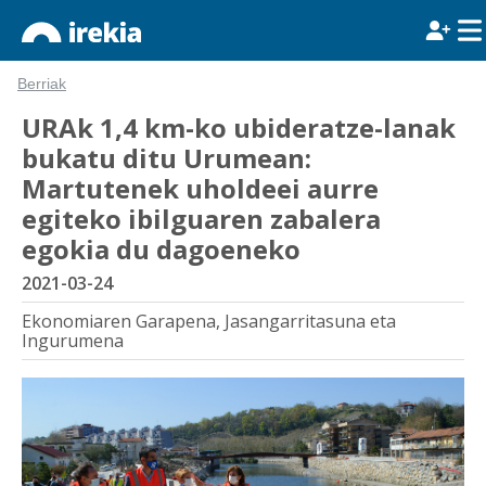
Berriak
URAk 1,4 km-ko ubideratze-lanak
bukatu ditu Urumean:
Martutenek uholdeei aurre
egiteko ibilguaren zabalera
egokia du dagoeneko
2021-03-24
Ekonomiaren Garapena, Jasangarritasuna eta
Ingurumena