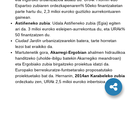
Espartxo zubiaren ordezkapenaren% 50eko finantzaketan
parte hartu du, 2,3 milioi euroko guztizko aurrekontuaren
gainean.
Astiñeneko zubia
: Udala Astiñeneko zubia (Egia) egiten
ari da. 3 milioi euroko esleipen-aurrekontua du, eta URAk%
50 finantzatzen du.
Ciudad Jardín
urbanizatzearekin batera, tarte horretan
lezoi bat eraikiko da.
Martutenetik gora,
Akarregi-Ergobian
ahalmen hidraulikoa
handitzeko (uholde-ibilgu batekin Akarregiko meandroan)
eta Ergobiako zubia birgaitzeko proiektua idatzi da.
Europako berreskuratze-funtsetarako proposatutako
proiektuetako bat da. Hernanin,
2014an Karabeleko zubia
ordezkatu zen, URAk 2,5 milioi euroko inbertsioa eginda.