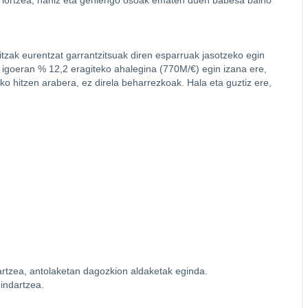
k lortzea, nahiz eta gehiengo osoak ematen duen babesa baino
itzak eurentzat garrantzitsuak diren esparruak jasotzeko egin
 igoeran % 12,2 eragiteko ahalegina (770M/€) egin izana ere,
tako hitzen arabera, ez direla beharrezkoak. Hala eta guztiz ere,
rtzea, antolaketan dagozkion aldaketak eginda.
indartzea.