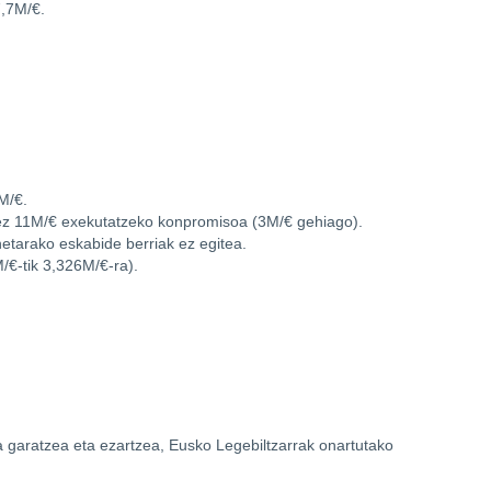
7,7M/€.
2M/€.
nez 11M/€ exekutatzeko konpromisoa (3M/€ gehiago).
etarako eskabide berriak ez egitea.
/€-tik 3,326M/€-ra).
a garatzea eta ezartzea, Eusko Legebiltzarrak onartutako