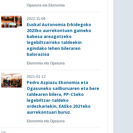
Ogasuna eta Ekonomia
2022-11-09
Euskal Autonomia Erkidegoko
2023ko aurrekontuen gaineko
babesa areagotzeko
legebiltzarreko taldeekin
egindako lehen bileraren
balorazioa
Ekonomia eta Ogasuna
2021-01-12
Pedro Azpiazu Ekonomia eta
Ogasuneko sailburuaren eta bere
taldearen bilera, PP-CSeko
legebiltzar-taldeko
ordezkariekin, EAEko 2021eko
aurrekontuari buruz.
Ekonomia eta Ogasuna