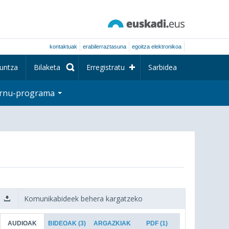
kontaktuak
erabilerraztasuna
egoitza elektronikoa
untza
Bilaketa
Erregistratu
Sarbidea
rnu-programa
Komunikabideek behera kargatzeko
AUDIOAK
BIDEOAK
(3)
ARGAZKIAK
PDF
(1)