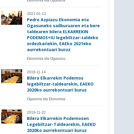
Ekonomia eta Ogasuna
2021-01-13
Pedro Azpiazu Ekonomia eta
Ogasuneko sailburuaren eta bere
taldearen bilera ELKARREKIN
PODEMOS+IU legebiltzar-taldeko
ordezkariekin, EAEko 2021eko
aurrekontuari buruz
Ekonomia eta Ogasuna
2019-11-14
Bilera Elkarrekin Podemos
legebiltzar-taldearekin, EAEKO
2020ko aurrekontuari buruz
Ogasuna eta Ekonomia
2019-11-22
Bilera Elkarrekin Podemosen
Legebiltzar-Taldearekin, EAEKO
2020ko aurrekontuari buruz