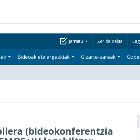
Jarraitu
Zer da Irekia
Lag
iak
Bideoak eta argazkiak
Gizarte-sareak
Gobe
bilera (bideokonferentzia