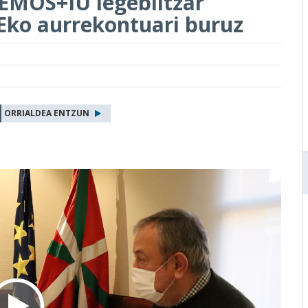
EMOS+IU legebiltzar
Eko aurrekontuari buruz
ORRIALDEA ENTZUN