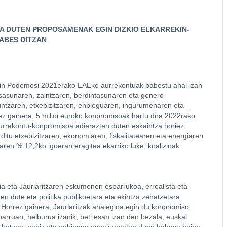
UA DUTEN PROPOSAMENAK EGIN DIZKIO ELKARREKIN-
ABES DITZAN
rekin Podemosi 2021erako EAEko aurrekontuak babestu ahal izan
osasunaren, zaintzaren, berdintasunaren eta genero-
kuntzaren, etxebizitzaren, enpleguaren, ingurumenaren eta
rez gainera, 5 milioi euroko konpromisoak hartu dira 2022rako.
 aurrekontu-konpromisoa adierazten duten eskaintza horiez
ditu etxebizitzaren, ekonomiaren, fiskalitatearen eta energiaren
aren % 12,2ko igoeran eragitea ekarriko luke, koalizioak
a eta Jaurlaritzaren eskumenen esparrukoa, errealista eta
n dute eta politika publikoetara eta ekintza zehatzetara
. Horrez gainera, Jaurlaritzak ahalegina egin du konpromiso
arruan, helburua izanik, beti esan izan den bezala, euskal