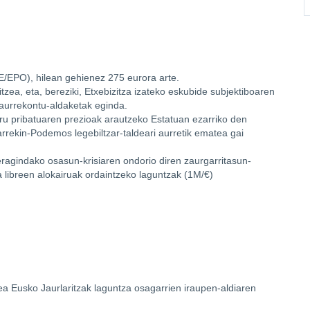
E/EPO), hilean gehienez 275 eurora arte.
ea, eta, bereziki, Etxebizitza izateko eskubide subjektiboaren
 aurrekontu-aldaketak eginda.
iru pribatuaren prezioak arautzeko Estatuan ezarriko den
rekin-Podemos legebiltzar-taldeari aurretik ematea gai
agindako osasun-krisiaren ondorio diren zaurgarritasun-
a libreen alokairuak ordaintzeko laguntzak (1M/€)
ea Eusko Jaurlaritzak laguntza osagarrien iraupen-aldiaren