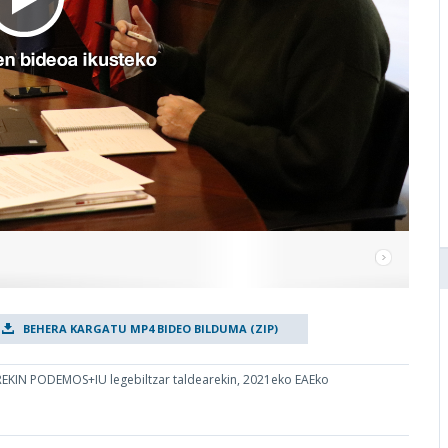
BEHERA KARGATU MP4 BIDEO BILDUMA (ZIP)
RREKIN PODEMOS+IU legebiltzar taldearekin, 2021eko EAEko