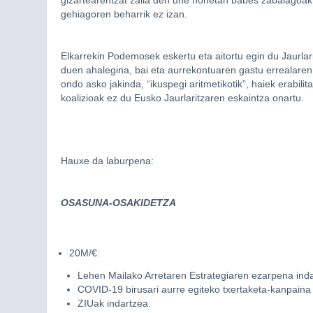
gizartearentzat zaila den une honetan babes zabalagoa
gehiagoren beharrik ez izan.
Elkarrekin Podemosek eskertu eta aitortu egin du Jaurlar
duen ahalegina, bai eta aurrekontuaren gastu errealaren
ondo asko jakinda, “ikuspegi aritmetikotik”, haiek erabili
koalizioak ez du Eusko Jaurlaritzaren eskaintza onartu.
Hauxe da laburpena:
OSASUNA-OSAKIDETZA
20M/€:
Lehen Mailako Arretaren Estrategiaren ezarpena inda
COVID-19 birusari aurre egiteko txertaketa-kanpaina 
ZIUak indartzea.