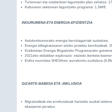
Turismoari eta ostalaritzari laguntzeko plan zehatza: 1
Kulturaren sektoreari laguntzeko programa: 1,5M/€.
INGURUMENA ETA ENERGIA-EFIZIENTZIA
Autokontsumorako energia berriztagarriak sustatzea.
Energia biltegiratzearen arloko proiektu berritzaileak. 
Eraikinetan Energia Birgaitzeko Programarako gutxie
2021eko ekitaldian esplorazio- eta/edo ikerketa-baimen
Erdira murriztea SHESAren aurrekontu-zuzkidura (6,8M
GIZARTE-BABESA ETA -INKLUSIOA
Migratzaileak eta errefuxiatuak hartzeko euskal sistem
ebazpenei jarraituz.