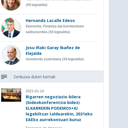
(XII legealdia)
Hernando Lacalle Edeso
Ekonomia, Finantza eta Aurrekontuen
sailburuordea (XII legealdia)
Josu Iñaki Garay Ibañez de
Elejalde
Aurrekontu zuzendaria (XII legealdia)
Zerikusia duten berriak
2021-01-14
Bigarren negoziazio-bilera
(bideokonferentzia bidez)
ELKARREKIN PODEMOS+IU
legebiltzar taldearekin, 2021eko
EAEko aurrekontuari buruz