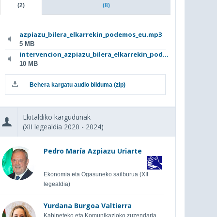
(2)
(8)
azpiazu_bilera_elkarrekin_podemos_eu.mp3
5 MB
intervencion_azpiazu_bilera_elkarrekin_pod...
10 MB
Behera kargatu audio bilduma (zip)
Ekitaldiko kargudunak
(XII legealdia 2020 - 2024)
Pedro María Azpiazu Uriarte
Ekonomia eta Ogasuneko sailburua (XII
legealdia)
Yurdana Burgoa Valtierra
Kabineteko eta Komunikazioko zuzendaria