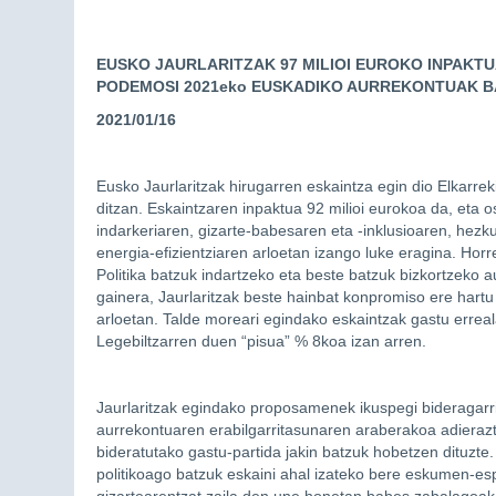
EUSKO JAURLARITZAK 97 MILIOI EUROKO INPAKT
PODEMOSI 2021eko EUSKADIKO AURREKONTUAK B
2021/01/16
Eusko Jaurlaritzak hirugarren eskaintza egin dio Elkar
ditzan. Eskaintzaren inpaktua 92 milioi eurokoa da, eta 
indarkeriaren, gizarte-babesaren eta -inklusioaren, hez
energia-efizientziaren arloetan izango luke eragina. Hor
Politika batzuk indartzeko eta beste batzuk bizkortzeko
gainera, Jaurlaritzak beste hainbat konpromiso ere hartu 
arloetan. Talde moreari egindako eskaintzak gastu erreal
Legebiltzarren duen “pisua” % 8koa izan arren.
Jaurlaritzak egindako proposamenek ikuspegi bideragarri
aurrekontuaren erabilgarritasunaren araberakoa adierazte
bideratutako gastu-partida jakin batzuk hobetzen dituzte
politikoago batzuk eskaini ahal izateko bere eskumen-esp