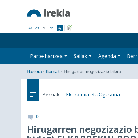
<<
es
eu
en
Parte-hartzea
Sailak
Agenda
Berr
Hasiera
·
Berriak
·
Hirugarren negozizazio bilera …
Berriak
Ekonomia eta Ogasuna
0
Hirugarren negozizazio 