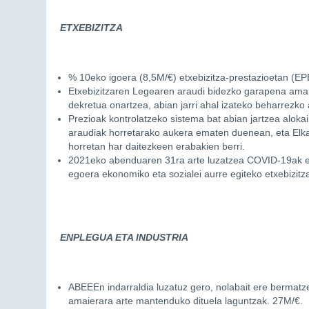
ETXEBIZITZA
% 10eko igoera (8,5M/€) etxebizitza-prestazioetan (EP
Etxebizitzaren Legearen araudi bidezko garapena amaitz
dekretua onartzea, abian jarri ahal izateko beharrezko
Prezioak kontrolatzeko sistema bat abian jartzea aloka
araudiak horretarako aukera ematen duenean, eta Elkar
horretan har daitezkeen erabakien berri.
2021eko abenduaren 31ra arte luzatzea COVID-19ak er
egoera ekonomiko eta sozialei aurre egiteko etxebizitz
ENPLEGUA ETA INDUSTRIA
ABEEEn indarraldia luzatuz gero, nolabait ere bermatz
amaierara arte mantenduko dituela laguntzak. 27M/€.