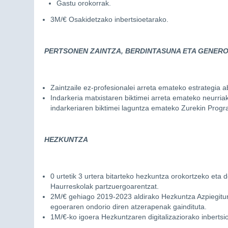
Gastu orokorrak.
3M/€ Osakidetzako inbertsioetarako.
PERTSONEN ZAINTZA, BERDINTASUNA ETA GENERO
Zaintzaile ez-profesionalei arreta emateko estrategia a
Indarkeria matxistaren biktimei arreta emateko neurriak
indarkeriaren biktimei laguntza emateko Zurekin Progr
HEZKUNTZA
0 urtetik 3 urtera bitarteko hezkuntza orokortzeko eta 
Haurreskolak partzuergoarentzat.
2M/€ gehiago 2019-2023 aldirako Hezkuntza Azpiegitu
egoeraren ondorio diren atzerapenak gaindituta.
1M/€-ko igoera Hezkuntzaren digitalizaziorako inbertsi