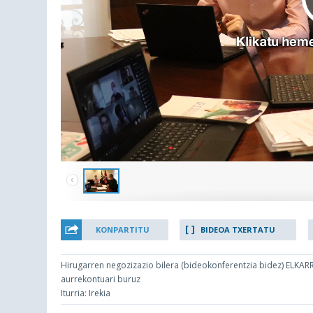
KONPARTITU
BIDEOA TXERTATU
Hirugarren negozizazio bilera (bideokonferentzia bidez) ELKA
aurrekontuari buruz
Iturria: Irekia