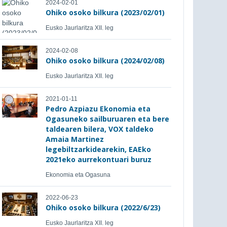
2024-02-01
Ohiko osoko bilkura (2023/02/01)
Eusko Jaurlaritza XII. leg
2024-02-08
Ohiko osoko bilkura (2024/02/08)
Eusko Jaurlaritza XII. leg
2021-01-11
Pedro Azpiazu Ekonomia eta
Ogasuneko sailburuaren eta bere
taldearen bilera, VOX taldeko
Amaia Martinez
legebiltzarkidearekin, EAEko
2021eko aurrekontuari buruz
Ekonomia eta Ogasuna
2022-06-23
Ohiko osoko bilkura (2022/6/23)
Eusko Jaurlaritza XII. leg