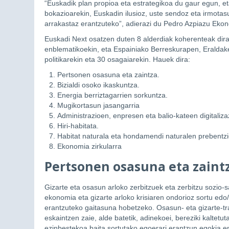
“Euskadik plan propioa eta estrategikoa du gaur egun, et
bokazioarekin, Euskadin ilusioz, uste sendoz eta irmota
arrakastaz erantzuteko”, adierazi du Pedro Azpiazu Eko
Euskadi Next osatzen duten 8 alderdiak koherenteak dir
enblematikoekin, eta Espainiako Berreskurapen, Eraldaket
politikarekin eta 30 osagaiarekin. Hauek dira:
Pertsonen osasuna eta zaintza.
Bizialdi osoko ikaskuntza.
Energia berriztagarrien sorkuntza.
Mugikortasun jasangarria
Administrazioen, enpresen eta balio-kateen digitaliza
Hiri-habitata.
Habitat naturala eta hondamendi naturalen prebentz
Ekonomia zirkularra
Pertsonen osasuna eta zaintz
Gizarte eta osasun arloko zerbitzuek eta zerbitzu sozio
ekonomia eta gizarte arloko krisiaren ondorioz sortu e
erantzuteko gaitasuna hobetzeko. Osasun- eta gizarte-tran
eskaintzen zaie, alde batetik, adinekoei, bereziki kaltetuta
ezinbestekoa baita sortutako egoerari erantzun egokia e