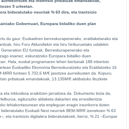
 aurrekontuek eta inbertsio pribatuak emandakoak,
tozen 5 urteetan.
ora bideratutako neurriak % 63 dira, eta trantsizio
painiako Gobernuari, Europara bidaliko duen plan
tu du gaur. Euskadiren berreskurapenerako, eraldaketarako eta
ritzak, hiru Foru Aldundiekin eta hiru hiriburuetako udalekin
xt Generation EU funtsak, Berreskurapenerako eta
tzago esanez, eskuratzeko Europara bidaliko duen
ezan. Hala, euskal programaren lehen bertsioak 188 inbertsio
n artean Euskadiko Ekonomia Berreskuratzeko eta Eraldatzeko 16
M-MRR funtsen 5.702,6 M/€ jasotzea aurreikusten da. Kopuru
rtsio pribatuak emandakoak, 13.135M/€ aktibatuko lituzkete
eta inklusiboa eraikitzen jarraitzea da. Dokumentu bizia da,
Helburua, egiturazko aldaketa dakarten eta erresilientzia
eko lehiakortasunean eta enpleguan eragin iraunkorra duten
ora bideratutako Euskadi Next neurriek BEM-MRR izenekoen % 63
 eta trantsizio digitalera bideratutakoek, berriz, % 21 –Europar
.