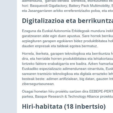
adimenduna, “garraio berdea” izenekoa, etorkizuneko 
hori: Basquevolt Gigafactory, Battery Pack Multimobili
eta Jasangarriaren arloko erreferentziazko poloa, eta e
Digitalizazioa eta berrikuntza
Ezaguna da Euskal Autonomia Erkidegoak mundura irekita
garatzearen alde egin duen apustua. Sare horrek berrikun
azpiegituren garapen egokiaren bidez produktibitatea h
dauden enpresak eta taldeak egotea bermatuz.
Horrela, ikerketa, garapen teknologikoa eta berrikuntza
dira, eta herrialde horren produktibitatea eta lehiakorta
lortzeko faktore erabakigarria ere badira. Azken hamarka
Euskadiko espezializazio adimendunean oinarrituta, Eusk
sarearen trantsizio teknologikoa eta digitala errazteko l
besteak beste: adimen artifizialean, big datan, gauzen In
zibersegurtasunean.
Osagai honetan hiru proiektu sartzen dira EEBEPE-PERT
parkea, Basque Research & Technology Alliance proiekt
Hiri-habitata (18 inbertsio)