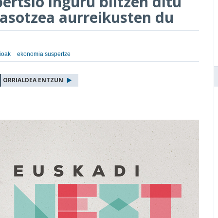
ertsio inguru biltzen ditu
jasotzea aurreikusten du
sioak
ekonomia suspertze
ORRIALDEA ENTZUN