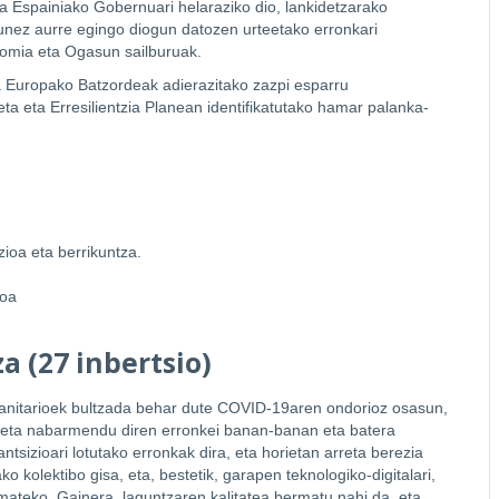
a Espainiako Gobernuari helaraziko dio, lankidetzarako
sunez aurre egingo diogun datozen urteetako erronkari
nomia eta Ogasun sailburuak.
a Europako Batzordeak adierazitako zazpi esparru
a eta Erresilientzia Planean identifikatutako hamar palanka-
zioa eta berrikuntza.
ioa
a (27 inbertsio)
-sanitarioek bultzada behar dute COVID-19aren ondorioz osasun,
do/eta nabarmendu diren erronkei banan-banan eta batera
tsizioari lotutako erronkak dira, eta horietan arreta berezia
ko kolektibo gisa, eta, bestetik, garapen teknologiko-digitalari,
mateko. Gainera, laguntzaren kalitatea bermatu nahi da, eta