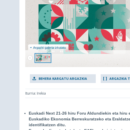
Argazki galeria izkutatu
BEHERA KARGATU ARGAZKIA
ARGAZKIA 
Iturria: Irekia
Euskadi Next 21-26 hiru Foru Aldundiekin eta hiru 
Euskadiko Ekonomia Berreskuratzeko eta Eraldatz
identifikatzen ditu.