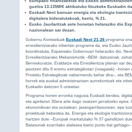
Europako finantzaketak eta EAEko administrazioen
guztira 13.135M/€ aktibatuko lituzkeke Euskadin da
Euskadi Next barruan energia eta ekologia trantsizi
digitalera bideratutakoak, berriz, % 21.
Eusko Jaurlaritzak aste honetan helaraziko dio Es
nazionalean sar dezan.
Gobernu Kontseiluak
Euskadi Next 21-26
programa onar
erresilientziarako inbertsio programa da, eta Eusko Jaurla
koordinatuta, Espainiako Gobernuari helaraziko dio, Ne
Erresilientziarako Mekanismotik –BEM- datozenak, zeha
Berreskuratze, Eraldatze eta Erresilientzia planan sar d
jasotzen ditu 8 eremu estrategikotan (osagaiak) –horie
Proiektu Estrategikoak nabarmendu behar dira–, eta BE
horrek eta euskal administrazioen aurrekontuek eta inbe
Euskadin datozen 5 urteetan.
Programa honen erronka nagusia Euskadi berdea, digitala 
eta apirilaren 30era arte dago osatzen jarraitzeko epea. 
ekonomikoan eta sozialean, jasangarritasunean, epe luz
proiektuak babestea da. Energia eta ekologia trantsizi
hartzen dute –Europak markatutako % 37 gainditzen dute–,
Batasunak ezarritako atalasea baino puntu bat gehiago–