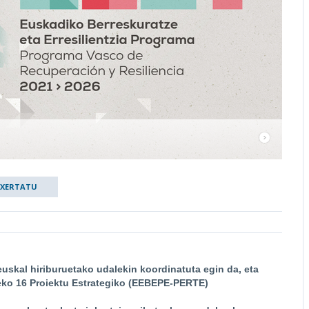
TXERTATU
euskal hiriburuetako udalekin koordinatuta egin da, eta
eko 16 Proiektu Estrategiko (EEBEPE-PERTE)