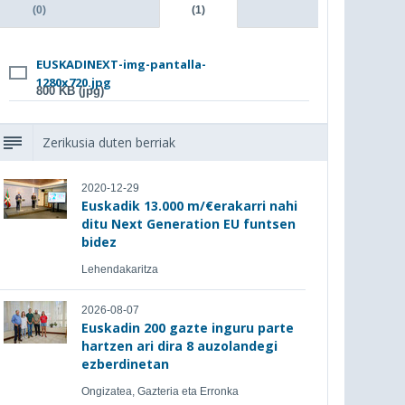
(0)
(1)
EUSKADINEXT-img-pantalla-
1280x720.jpg
800 KB (jpg)
Zerikusia duten berriak
2020-12-29
Euskadik 13.000 m/€erakarri nahi
ditu Next Generation EU funtsen
bidez
Lehendakaritza
2026-08-07
Euskadin 200 gazte inguru parte
hartzen ari dira 8 auzolandegi
ezberdinetan
Ongizatea, Gazteria eta Erronka