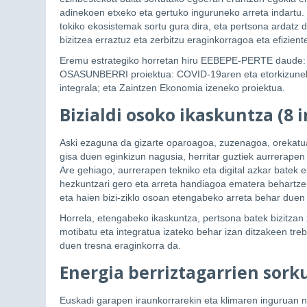
adinekoen etxeko eta gertuko inguruneko arreta indartu. 
tokiko ekosistemak sortu gura dira, eta pertsona ardatz 
bizitzea erraztuz eta zerbitzu eraginkorragoa eta efizient
Eremu estrategiko horretan hiru EEBEPE-PERTE daude:
OSASUNBERRI proiektua: COVID-19aren eta etorkizuneko
integrala; eta Zaintzen Ekonomia izeneko proiektua.
Bizialdi osoko ikaskuntza (8 i
Aski ezaguna da gizarte oparoagoa, zuzenagoa, orekatu
gisa duen eginkizun nagusia, herritar guztiek aurrerapen
Are gehiago, aurrerapen tekniko eta digital azkar batek
hezkuntzari gero eta arreta handiagoa ematera behartze
eta haien bizi-ziklo osoan etengabeko arreta behar duen
Horrela, etengabeko ikaskuntza, pertsona batek bizitzan z
motibatu eta integratua izateko behar izan ditzakeen t
duen tresna eraginkorra da.
Energia berriztagarrien sorku
Euskadi garapen iraunkorrarekin eta klimaren inguruan 