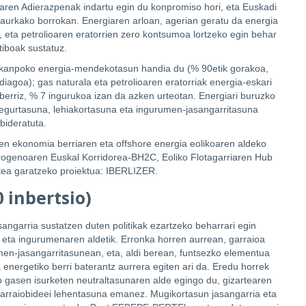
iaren Adierazpenak indartu egin du konpromiso hori, eta Euskadi
n aurkako borrokan. Energiaren arloan, agerian geratu da energia
 eta petrolioaren eratorrien zero kontsumoa lortzeko egin behar
tiboak sustatuz.
, kanpoko energia-mendekotasun handia du (% 90etik gorakoa,
agoa); gas naturala eta petrolioaren eratorriak energia-eskari
 berriz, % 7 ingurukoa izan da azken urteotan. Energiari buruzko
segurtasuna, lehiakortasuna eta ingurumen-jasangarritasuna
bideratuta.
ren ekonomia berriaren eta offshore energia eolikoaren aldeko
idrogenoaren Euskal Korridorea-BH2C, Eoliko Flotagarriaren Hub
atea garatzeko proiektua: IBERLIZER.
 inbertsio)
angarria sustatzen duten politikak ezartzeko beharrari egin
n eta ingurumenaren aldetik. Erronka horren aurrean, garraioa
men-jasangarritasunean, eta, aldi berean, funtsezko elementua
nergetiko berri baterantz aurrera egiten ari da. Eredu horrek
ko gasen isurketen neutraltasunaren alde egingo du, gizartearen
garraiobideei lehentasuna emanez. Mugikortasun jasangarria eta