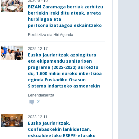
2026-07-10
BIZAN Zaramaga berriak zerbitzu
berriekin ireki ditu ateak, arreta
hurbilagoa eta
pertsonalizatuagoa eskaintzeko
Etxebizitza eta Hiri Agenda
2025-12-17
Eusko Jaurlaritzak azpiegitura
eta ekipamendu sanitarioen
programa (2025-2032) aurkeztu
du, 1.600 milioi euroko inbertsioa
eginda Euskadiko Osasun
Sistema indartzeko asmoarekin
Lehendakaritza
2
2023-12-11
Eusko Jaurlaritzak,
Confebaskekin lankidetzan,
eskualdeetako ESEPE-etarako