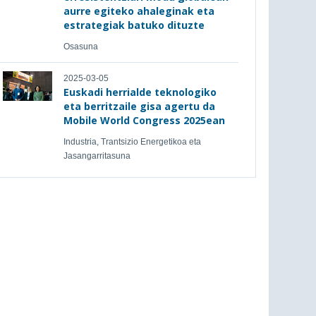
aurre egiteko ahaleginak eta
estrategiak batuko dituzte
Osasuna
2025-03-05
Euskadi herrialde teknologiko
eta berritzaile gisa agertu da
Mobile World Congress 2025ean
Industria, Trantsizio Energetikoa eta
Jasangarritasuna