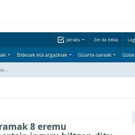
Jarraitu
Zer da Irekia
Lag
iak
Bideoak eta argazkiak
Gizarte-sareak
Gobe
emu…
gramak 8 eremu