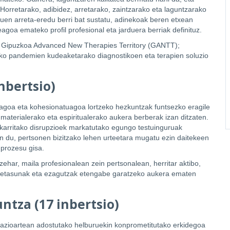
Horretarako, adibidez, arretarako, zaintzarako eta laguntzarako
duen arreta-eredu berri bat sustatu, adinekoak beren etxean
eagoa emateko profil profesional eta jarduera berriak definituz.
 Gipuzkoa Advanced New Therapies Territory (GANTT);
 pandemien kudeaketarako diagnostikoen eta terapien soluzio
nbertsio)
agoa eta kohesionatuagoa lortzeko hezkuntzak funtsezko eragile
 materialerako eta espiritualerako aukera berberak izan ditzaten.
 ekarritako disrupzioek markatutako egungo testuinguruak
n du, pertsonen bizitzako lehen urteetara mugatu ezin daitekeen
 prozesu gisa.
ehar, maila profesionalean zein pertsonalean, herritar aktibo,
rebetasunak eta ezagutzak etengabe garatzeko aukera ematen
ntza (17 inbertsio)
nazioartean adostutako helburuekin konprometitutako erkidegoa