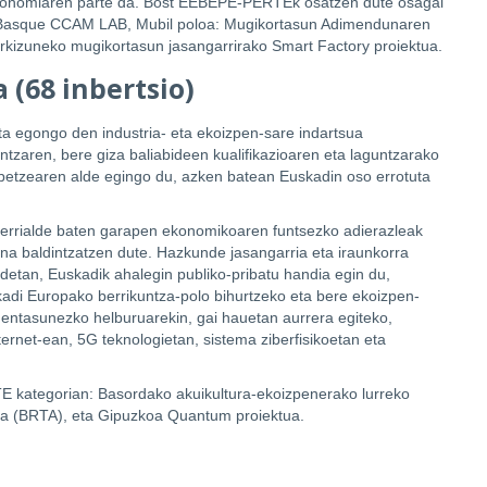
ekonomiaren parte da. Bost EEBEPE-PERTEk osatzen dute osagai
ty, Basque CCAM LAB, Mubil poloa: Mugikortasun Adimendunaren
torkizuneko mugikortasun jasangarrirako Smart Factory proiektua.
 (68 inbertsio)
 egongo den industria- eta ekoizpen-sare indartsua
tzaren, bere giza baliabideen kualifikazioaren eta laguntzarako
obetzearen alde egingo du, azken batean Euskadin oso errotuta
 herrialde baten garapen ekonomikoaren funtsezko adierazleak
suna baldintzatzen dute. Hazkunde jasangarria eta iraunkorra
detan, Euskadik ahalegin publiko-pribatu handia egin du,
adi Europako berrikuntza-polo bihurtzeko eta bere ekoizpen-
ehentasunezko helburuarekin, gai hauetan aurrera egiteko,
ternet-ean, 5G teknologietan, sistema ziberfisikoetan eta
E kategorian: Basordako akuikultura-ekoizpenerako lurreko
ua (BRTA), eta Gipuzkoa Quantum proiektua.