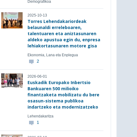
Demografikoa
2025-10-13
Torres Lehendakariordeak
belaunaldi erreleboaren,
talentuaren eta aniztasunaren
aldeko apustua egin du, enpresa
lehiakortasunaren motore gisa
Ekonomia, Lana eta Enplegua
2
2026-06-01
Euskadik Europako Inbertsio
Bankuaren 500 milioiko
finantzaketa mobilizatu du bere
osasun-sistema publikoa
indartzeko eta modernizatzeko
Lehendakaritza
1