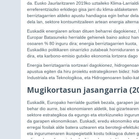
da. Eusko Jaurlaritzaren 2019ko uztaileko Klima-Larriald
erreferentziazko erkidego gisa jarri du klima-aldaketare
berriztagarrien aldeko apustu handiagoa egin behar dela,
dela lan, sektore kontsumitzaileen artean energia alterna
Euskadik energiaren arloan dituen beharrei dagokienez
Europar Batasuneko herrialde gehienek baino askoz handi
osoaren % 80 inguru dira; energia berriztagarrien kuota,
Euskadiko politikaren oinarrizko zutabeak horniduraren 
dira, eta karbono-emisio gutxiko ekonomia lortzera dago 
Energia berriztagarria sortzeari dagokionez, hidrogenoa
apustua egiten da hiru proiektu estrategikoren bidez: h
Industriala eta Teknologikoa, eta Hidrogenoaren balio-k
Mugikortasun jasangarria (20
Euskadik, Europako herrialde guztiek bezala, garapen jas
behar dio aurre, bai ekonomiaren aldetik, bai gizarteare
sektore estrategikoa da egungo eta etorkizuneko inguru
da garapen ekonomikoan. Euskadi, eredu ekonomiko eta e
erregai fosilak alde batera uztearen eta berotegi-efektu
eta ingurumenaren ikuspegietatik kostu txikiagoa duten 