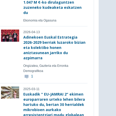
1.047 M €-ko dirulaguntzen
zuzeneko kudeaketa eskatzen
du
Ekonomia eta Ogasuna
2026-04-13
Adinekoen Euskal Estrategia
2026-2029 berriak luzaroko bizian
eta kolektibo honen
aniztasunean jarriko du
azpimarra
Ongizatea, Gazteria eta Erronka
Demografikoa
1
2025-03-11
Euskadik " EU-JAMRAI 2" ekimen
europarraren urteko lehen bilera
hartuko du, bertan 30 herrialdek
mikrobioen aurkako
erresistentziari modu globalean