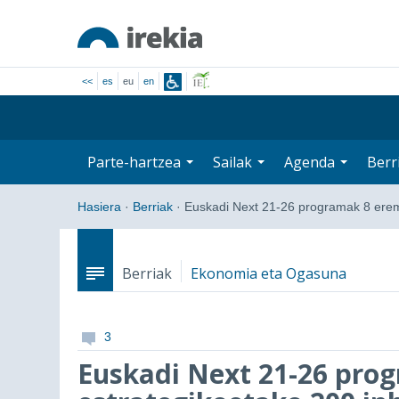
<<
es
eu
en
Parte-hartzea
Sailak
Agenda
Berr
Hasiera
·
Berriak
·
Euskadi Next 21-26 programak 8 er
Berriak
Ekonomia eta Ogasuna
3
Euskadi Next 21-26 pro