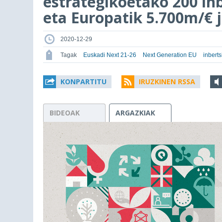
estrategikoetako 200 inb
eta Europatik 5.700m/€ 
2020-12-29
Tagak
Euskadi Next 21-26
Next Generation EU
inbert
KONPARTITU
IRUZKINEN RSSA
BIDEOAK
ARGAZKIAK