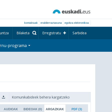
kontaktuak
erabilerraztasuna
egoitza elektronikoa
untza
Bilaketa
Erregistratu
Sarbidea
rnu-programa
Komunikabideek behera kargatzeko
AUDIOAK
BIDEOAK
(0)
ARGAZKIAK
PDF
(3)