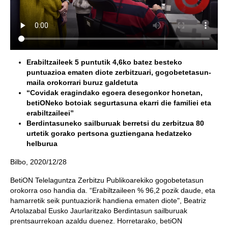
Erabiltzaileek 5 puntutik 4,6ko batez besteko
puntuazioa ematen diote zerbitzuari, gogobetetasun-
maila orokorrari buruz galdetuta
“Covidak eragindako egoera desegonkor honetan,
betiONeko botoiak segurtasuna ekarri die familiei eta
erabiltzaileei”
Berdintasuneko sailburuak berretsi du zerbitzua 80
urtetik gorako pertsona guztiengana hedatzeko
helburua
Bilbo, 2020/12/28
BetiON Telelaguntza Zerbitzu Publikoarekiko gogobetetasun
orokorra oso handia da. “Erabiltzaileen % 96,2 pozik daude, eta
hamarretik seik puntuaziorik handiena ematen diote", Beatriz
Artolazabal Eusko Jaurlaritzako Berdintasun sailburuak
prentsaurrekoan azaldu duenez. Horretarako, betiON