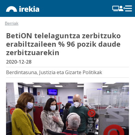
Berriak
BetiON telelaguntza zerbitzuko
erabiltzaileen % 96 pozik daude
zerbitzuarekin
2020-12-28
Berdintasuna, Justizia eta Gizarte Politikak