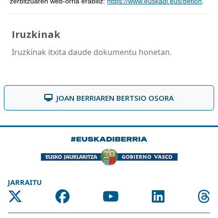
zerbitzuaren web-orria erabiliz:
https://www.euskadi.eus/betion
.
Iruzkinak
Iruzkinak itxita daude dokumentu honetan.
JOAN BERRIAREN BERTSIO OSORA
JARRAITU