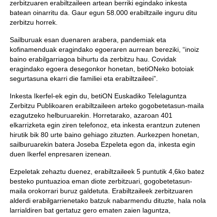
zerbitzuaren erabiltzaileen artean berriki egindako inkesta
batean oinarritu da. Gaur egun 58.000 erabiltzaile inguru ditu
zerbitzu horrek.
Sailburuak esan duenaren arabera, pandemiak eta
kofinamenduak eragindako egoeraren aurrean bereziki, “inoiz
baino erabilgarriagoa bihurtu da zerbitzu hau. Covidak
eragindako egoera desegonkor honetan, betiONeko botoiak
segurtasuna ekarri die familiei eta erabiltzaileei”.
Inkesta Ikerfel-ek egin du, betiON Euskadiko Telelaguntza
Zerbitzu Publikoaren erabiltzaileen arteko gogobetetasun-maila
ezagutzeko helburuarekin. Horretarako, azaroan 401
elkarrizketa egin ziren telefonoz, eta inkesta erantzun zutenen
hirutik bik 80 urte baino gehiago zituzten. Aurkezpen honetan,
sailburuarekin batera Joseba Ezpeleta egon da, inkesta egin
duen Ikerfel enpresaren izenean.
Ezpeletak zehaztu duenez, erabiltzaileek 5 puntutik 4,6ko batez
besteko puntuazioa eman diote zerbitzuari, gogobetetasun-
maila orokorrari buruz galdetuta. Erabiltzaileek zerbitzuaren
alderdi erabilgarrienetako batzuk nabarmendu dituzte, hala nola
larrialdiren bat gertatuz gero ematen zaien laguntza,