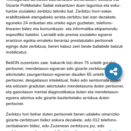
Gizarte Politiketako Sailak eskaintzen duen laguntza eta esku-
hartze sozialeko zerbitzu tekniko bat. Zerbitzu horri esker,
erabiltzaileek etengabeko arreta-zerbitzu bat izan dezakete,
eguneko 24 orduetan eta urteko egun guztietan, telefono-
linearen bidez eta komunikazio- eta informatika-ekipamendu
espezifiko batekin. Larrialdi edo premia sozialeko egoerei
erantzun egokia emateko berariaz prestatutako pertsonek
egingo dute zerbitzua, beren kabuz zein beste baliabide batzuk
mobilizatuz.
BetiON zuzentzen zaie: bakarrik bizi diren 75 urtetik gorako
pertsonei; mendetasun-egoeran edo gizarte-zerbitzuek
aitortutako zaurgarritasun-egoeran dauden 65 urtetik gorako
pertsonei; desgaitasun intelektual, fisiko edo sentsoriala duten
eta edozein gradutan aitortutako mendetasuna duten pertsonei;
eta gaixotasun mental diagnostikatua duten eta mendetasun-
egoera aitortua edo gizarte-bazterketako arriskua duten
pertsonei.
Zerbitzu hori behar duten pertsonek beren udaleko oinarrizko
gizarte-zerbitzuen bidez eskura dezakete, edo 012 telefono-
zenbakiaren bidez, edo Zuzenean zerbitzura joz, edo