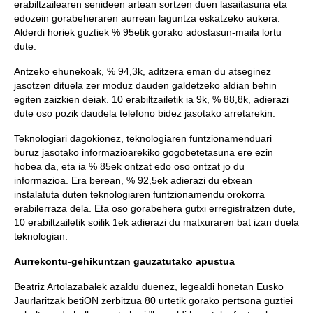
erabiltzailearen senideen artean sortzen duen lasaitasuna eta
edozein gorabeheraren aurrean laguntza eskatzeko aukera.
Alderdi horiek guztiek % 95etik gorako adostasun-maila lortu
dute.
Antzeko ehunekoak, % 94,3k, aditzera eman du atseginez
jasotzen dituela zer moduz dauden galdetzeko aldian behin
egiten zaizkien deiak. 10 erabiltzailetik ia 9k, % 88,8k, adierazi
dute oso pozik daudela telefono bidez jasotako arretarekin.
Teknologiari dagokionez, teknologiaren funtzionamenduari
buruz jasotako informazioarekiko gogobetetasuna ere ezin
hobea da, eta ia % 85ek ontzat edo oso ontzat jo du
informazioa. Era berean, % 92,5ek adierazi du etxean
instalatuta duten teknologiaren funtzionamendu orokorra
erabilerraza dela. Eta oso gorabehera gutxi erregistratzen dute,
10 erabiltzailetik soilik 1ek adierazi du matxuraren bat izan duela
teknologian.
Aurrekontu-gehikuntzan gauzatutako apustua
Beatriz Artolazabalek azaldu duenez, legealdi honetan Eusko
Jaurlaritzak betiON zerbitzua 80 urtetik gorako pertsona guztiei