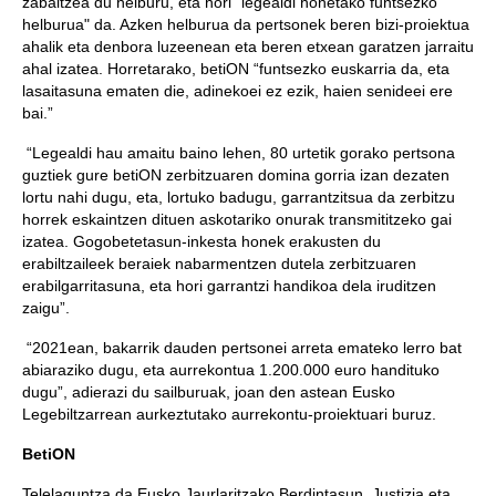
zabaltzea du helburu, eta hori "legealdi honetako funtsezko
helburua" da. Azken helburua da pertsonek beren bizi-proiektua
ahalik eta denbora luzeenean eta beren etxean garatzen jarraitu
ahal izatea. Horretarako, betiON “funtsezko euskarria da, eta
lasaitasuna ematen die, adinekoei ez ezik, haien senideei ere
bai.”
“Legealdi hau amaitu baino lehen, 80 urtetik gorako pertsona
guztiek gure betiON zerbitzuaren domina gorria izan dezaten
lortu nahi dugu, eta, lortuko badugu, garrantzitsua da zerbitzu
horrek eskaintzen dituen askotariko onurak transmititzeko gai
izatea. Gogobetetasun-inkesta honek erakusten du
erabiltzaileek beraiek nabarmentzen dutela zerbitzuaren
erabilgarritasuna, eta hori garrantzi handikoa dela iruditzen
zaigu”.
“2021ean, bakarrik dauden pertsonei arreta emateko lerro bat
abiaraziko dugu, eta aurrekontua 1.200.000 euro handituko
dugu”, adierazi du sailburuak, joan den astean Eusko
Legebiltzarrean aurkeztutako aurrekontu-proiektuari buruz.
BetiON
Telelaguntza da Eusko Jaurlaritzako Berdintasun, Justizia eta