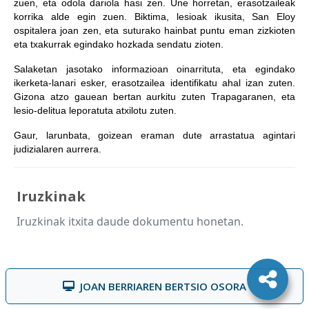
zuen, eta odola dariola hasi zen. Une horretan, erasotzaileak
korrika alde egin zuen. Biktima, lesioak ikusita, San Eloy
ospitalera joan zen, eta suturako hainbat puntu eman zizkioten
eta txakurrak egindako hozkada sendatu zioten.
Salaketan jasotako informazioan oinarrituta, eta egindako
ikerketa-lanari esker, erasotzailea identifikatu ahal izan zuten.
Gizona atzo gauean bertan aurkitu zuten Trapagaranen, eta
lesio-delitua leporatuta atxilotu zuten.
Gaur, larunbata, goizean eraman dute arrastatua agintari
judizialaren aurrera.
Iruzkinak
Iruzkinak itxita daude dokumentu honetan.
JOAN BERRIAREN BERTSIO OSORA