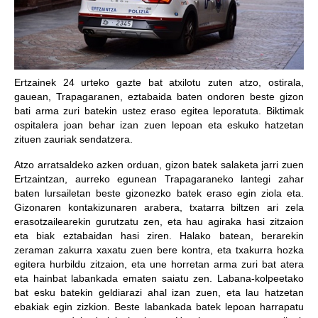
Ertzainek 24 urteko gazte bat atxilotu zuten atzo, ostirala,
gauean, Trapagaranen, eztabaida baten ondoren beste gizon
bati arma zuri batekin ustez eraso egitea leporatuta. Biktimak
ospitalera joan behar izan zuen lepoan eta eskuko hatzetan
zituen zauriak sendatzera.
Atzo arratsaldeko azken orduan, gizon batek salaketa jarri zuen
Ertzaintzan, aurreko egunean Trapagaraneko lantegi zahar
baten lursailetan beste gizonezko batek eraso egin ziola eta.
Gizonaren kontakizunaren arabera, txatarra biltzen ari zela
erasotzailearekin gurutzatu zen, eta hau agiraka hasi zitzaion
eta biak eztabaidan hasi ziren. Halako batean, berarekin
zeraman zakurra xaxatu zuen bere kontra, eta txakurra hozka
egitera hurbildu zitzaion, eta une horretan arma zuri bat atera
eta hainbat labankada ematen saiatu zen. Labana-kolpeetako
bat esku batekin geldiarazi ahal izan zuen, eta lau hatzetan
ebakiak egin zizkion. Beste labankada batek lepoan harrapatu