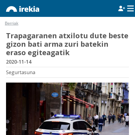
Berriak
Trapagaranen atxilotu dute beste
gizon bati arma zuri batekin
eraso egiteagatik
2020-11-14
Segurtasuna