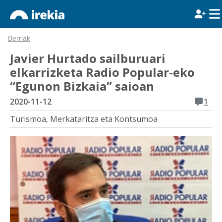
Berriak
Javier Hurtado sailburuari
elkarrizketa Radio Popular-eko
“Egunon Bizkaia” saioan
2020-11-12
1
Turismoa, Merkataritza eta Kontsumoa