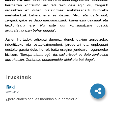
Merkataritzaren
sektorearen zailtasunei dagokienez, sailburuak
herritarren kontsumo arduratsurako deia egin du, zergarik
ordaintzen ez duten plataformak erabiltzeagatik hurbileko
merkataritzak behera egin ez dezan.
“Argi eta garbi diot,
zergarik gabe ez dago merkataritzarik, baina ezta osasunik eta
hezkuntzarik ere. Nik uste dut kontsumitzaile guztiok
arduratsuak izan behar dugula”.
Javier Hurtadok adierazi duenez, denok dakigu zorpetzeko,
inbertitzeko eta establezimenduei, jarduerari eta enpleguari
eusteko garaia dela, horrek baitu eragina jendearen eguneroko
bizitzan.
“Europa aldatu egin da, diskurtsoek ez dute zerikusirik
aurrekoekin. Zorionez, pentsamolde-aldaketa bat dago”.
Iruzkinak