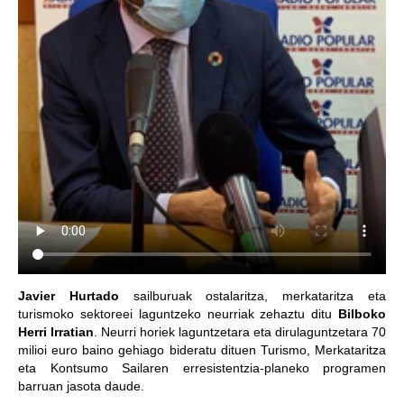
Javier Hurtado
sailburuak ostalaritza, merkataritza eta
turismoko sektoreei laguntzeko neurriak zehaztu ditu
Bilboko
Herri Irratian
. Neurri horiek laguntzetara eta dirulaguntzetara 70
milioi euro baino gehiago bideratu dituen Turismo, Merkataritza
eta Kontsumo Sailaren erresistentzia-planeko programen
barruan jasota daude.