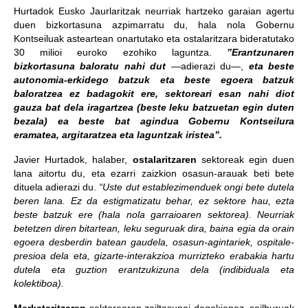
Hurtadok Eusko Jaurlaritzak neurriak hartzeko garaian agertu
duen bizkortasuna azpimarratu du, hala nola Gobernu
Kontseiluak asteartean onartutako eta ostalaritzara bideratutako
30 milioi euroko ezohiko laguntza.
”Erantzunaren
bizkortasuna baloratu nahi dut
—adierazi du—,
eta beste
autonomia-erkidego batzuk eta beste egoera batzuk
baloratzea ez badagokit ere, sektoreari esan nahi diot
gauza bat dela iragartzea (beste leku batzuetan egin duten
bezala) ea beste bat agindua Gobernu Kontseilura
eramatea, argitaratzea eta laguntzak iristea”.
Javier Hurtadok, halaber,
ostalaritzaren
sektoreak egin duen
lana aitortu du, eta ezarri zaizkion osasun-arauak beti bete
dituela adierazi du.
“Uste dut establezimenduek ongi bete dutela
beren lana. Ez da estigmatizatu behar, ez sektore hau, ezta
beste batzuk ere (hala nola garraioaren sektorea). Neurriak
betetzen diren bitartean, leku seguruak dira, baina egia da orain
egoera desberdin batean gaudela, osasun-agintariek, ospitale-
presioa dela eta, gizarte-interakzioa murrizteko erabakia hartu
dutela eta guztion erantzukizuna dela (indibiduala eta
kolektiboa).