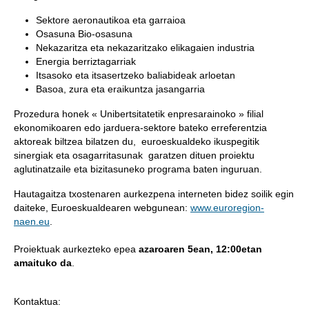
Sektore aeronautikoa eta garraioa
Osasuna Bio-osasuna
Nekazaritza eta nekazaritzako elikagaien industria
Energia berriztagarriak
Itsasoko eta itsasertzeko baliabideak arloetan
Basoa, zura eta eraikuntza jasangarria
Prozedura honek « Unibertsitatetik enpresarainoko » filial
ekonomikoaren edo jarduera-sektore bateko erreferentzia
aktoreak biltzea bilatzen du, euroeskualdeko ikuspegitik
sinergiak eta osagarritasunak garatzen dituen proiektu
aglutinatzaile eta bizitasuneko programa baten inguruan.
Hautagaitza txostenaren aurkezpena interneten bidez soilik egin
daiteke, Euroeskualdearen webgunean:
www.euroregion-
naen.eu
.
Proiektuak aurkezteko epea
azaroaren 5ean, 12:00etan
amaituko da
.
Kontaktua: