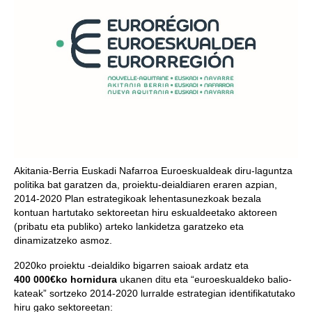
Akitania-Berria Euskadi Nafarroa Euroeskualdeak diru-laguntza
politika bat garatzen da, proiektu-deialdiaren eraren azpian,
2014-2020 Plan estrategikoak lehentasunezkoak bezala
kontuan hartutako sektoreetan hiru eskualdeetako aktoreen
(pribatu eta publiko) arteko lankidetza garatzeko eta
dinamizatzeko asmoz.
2020ko proiektu -deialdiko bigarren saioak ardatz eta
400 000€ko hornidura
ukanen ditu eta “euroeskualdeko balio-
kateak” sortzeko 2014-2020 lurralde estrategian identifikatutako
hiru gako sektoreetan: