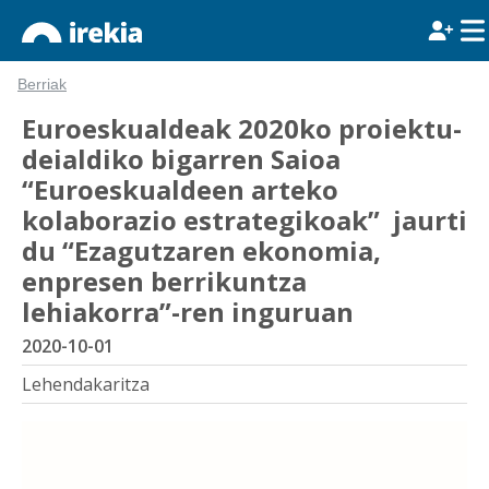
Berriak
Euroeskualdeak 2020ko proiektu-
deialdiko bigarren Saioa
“Euroeskualdeen arteko
kolaborazio estrategikoak” jaurti
du “Ezagutzaren ekonomia,
enpresen berrikuntza
lehiakorra”-ren inguruan
2020-10-01
Lehendakaritza