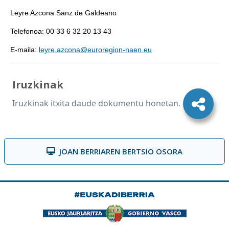
Leyre Azcona Sanz de Galdeano
Telefonoa: 00 33 6 32 20 13 43
E-maila:
leyre.azcona@euroregion-naen.eu
Iruzkinak
Iruzkinak itxita daude dokumentu honetan.
JOAN BERRIAREN BERTSIO OSORA