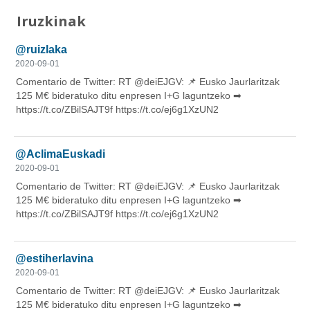
Iruzkinak