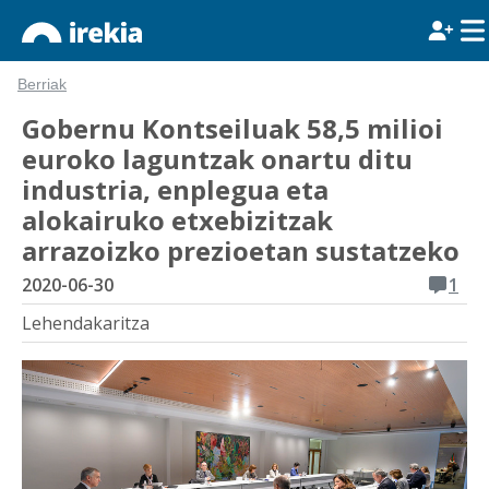
Berriak
Gobernu Kontseiluak 58,5 milioi
euroko laguntzak onartu ditu
industria, enplegua eta
alokairuko etxebizitzak
arrazoizko prezioetan sustatzeko
2020-06-30
1
Lehendakaritza