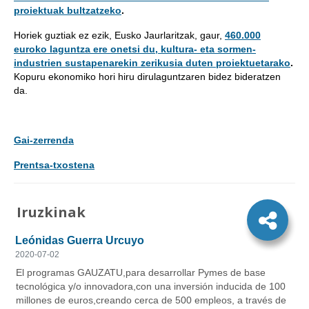
proiektuak bultzatzeko
.
Horiek guztiak ez ezik, Eusko Jaurlaritzak, gaur,
460.000
euroko laguntza ere onetsi du, kultura- eta sormen-
industrien sustapenarekin zerikusia duten proiektuetarako
.
Kopuru ekonomiko hori hiru dirulaguntzaren bidez bideratzen
da.
Gai-zerrenda
Prentsa-txostena
Iruzkinak