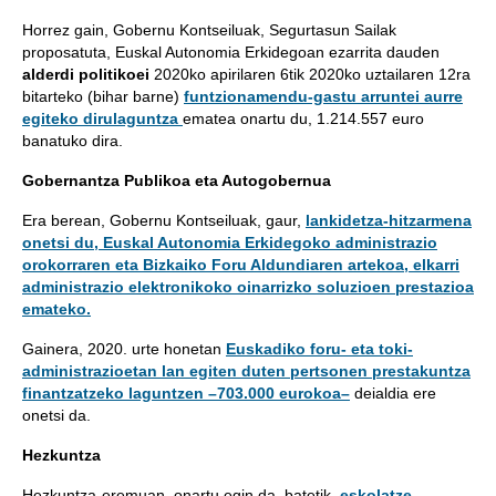
Horrez gain, Gobernu Kontseiluak, Segurtasun Sailak
proposatuta, Euskal Autonomia Erkidegoan ezarrita dauden
alderdi politikoei
2020ko apirilaren 6tik 2020ko uztailaren 12ra
bitarteko (bihar barne)
funtzionamendu-gastu arruntei aurre
egiteko dirulaguntza
ematea onartu du, 1.214.557 euro
banatuko dira.
Gobernantza Publikoa eta Autogobernua
Era berean, Gobernu Kontseiluak, gaur,
lankidetza-hitzarmena
onetsi du, Euskal Autonomia Erkidegoko administrazio
orokorraren eta Bizkaiko Foru Aldundiaren artekoa, elkarri
administrazio elektronikoko oinarrizko soluzioen prestazioa
emateko.
Gainera, 2020. urte honetan
Euskadiko foru- eta toki-
administrazioetan lan egiten duten pertsonen prestakuntza
finantzatzeko laguntzen –703.000 eurokoa–
deialdia ere
onetsi da.
Hezkuntza
Hezkuntza-eremuan, onartu egin da, batetik,
eskolatze