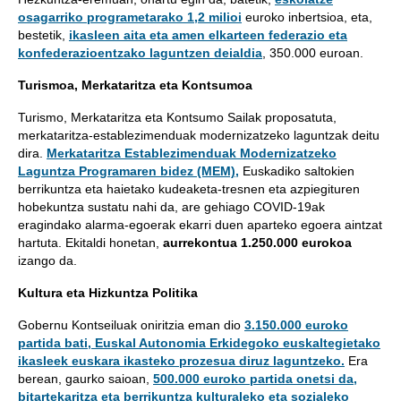
osagarriko programetarako 1,2 milioi
euroko inbertsioa, eta,
bestetik,
ikasleen aita eta amen elkarteen federazio eta
konfederazioentzako laguntzen deialdia
, 350.000 euroan.
Turismoa, Merkataritza eta Kontsumoa
Turismo, Merkataritza eta Kontsumo Sailak proposatuta,
merkataritza-establezimenduak modernizatzeko laguntzak deitu
dira.
Merkataritza Establezimenduak Modernizatzeko
Laguntza Programaren bidez (MEM),
Euskadiko saltokien
berrikuntza eta haietako kudeaketa-tresnen eta azpiegituren
hobekuntza sustatu nahi da, are gehiago COVID-19ak
eragindako alarma-egoerak ekarri duen aparteko egoera aintzat
hartuta. Ekitaldi honetan,
aurrekontua 1.250.000 eurokoa
izango da.
Kultura eta Hizkuntza Politika
Gobernu Kontseiluak oniritzia eman dio
3.150.000 euroko
partida bati, Euskal Autonomia Erkidegoko euskaltegietako
ikasleek euskara ikasteko prozesua diruz laguntzeko.
Era
berean, gaurko saioan,
500.000 euroko partida onetsi da,
bitartekaritza eta berrikuntza kulturaleko eta sozialeko