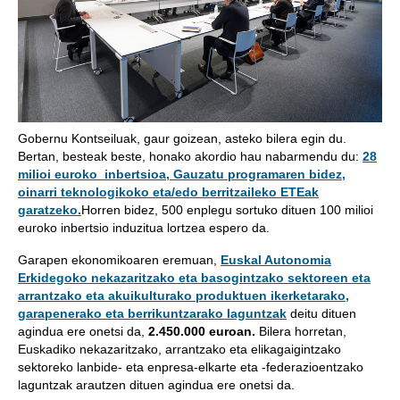
Gobernu Kontseiluak, gaur goizean, asteko bilera egin du.
Bertan, besteak beste, honako akordio hau nabarmendu du:
28
milioi euroko inbertsioa, Gauzatu programaren bidez,
oinarri teknologikoko eta/edo berritzaileko ETEak
garatzeko.
Horren bidez, 500 enplegu sortuko dituen 100 milioi
euroko inbertsio induzitua lortzea espero da.
Garapen ekonomikoaren eremuan,
Euskal Autonomia
Erkidegoko nekazaritzako eta basogintzako sektoreen eta
arrantzako eta akuikulturako produktuen ikerketarako,
garapenerako eta berrikuntzarako laguntzak
deitu dituen
agindua ere onetsi da,
2.450.000 euroan.
Bilera horretan,
Euskadiko nekazaritzako, arrantzako eta elikagaigintzako
sektoreko lanbide- eta enpresa-elkarte eta -federazioentzako
laguntzak arautzen dituen agindua ere onetsi da.