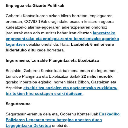
Enplegua eta Gizarte Politikak
Gobernu Kontseiluaren azken bilera horretan, enpleguaren
eremuan, COVID-19ak eragindako osasun-krisiaren egoera
kudeatzeko alarma-egoeraren adierazpenaren ondorioz
jarduerak eten edo murriztu behar izan dituzten
laneratzeko
enpresentzako eta enplegu-zentro berezientzako aparteko
laguntzen
deialdia onetsi da. Hala,
Lanbidek 6 milioi euro
bideratuko ditu
xede horretara.
Ingurumena, Lurralde Plangintza eta Etxebizitza
Bestalde, Gobernu Kontseiluak baimena eman du Ingurumen,
Lurralde Plangintza eta Etxebizitza Sailak
22 milioi eurotik
gorako inbertsioa egiteko, horren bidez Bilbon, Gasteizen eta
Azpeitian
etxebizitza sozialen eta gazteentzako zuzkidura-
bizitokien hiru sustapen eraiki daitezen
.
Segurtasuna
Segurtasun-eremua dela eta, Gobernu Kontseiluak
Euskadiko
Poliziaren Legearen testu bategina onesten duen
Legegintzako Dekretua
onetsi du.