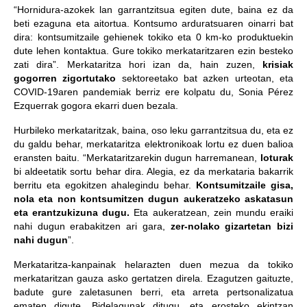
“Hornidura-azokek lan garrantzitsua egiten dute, baina ez da
beti ezaguna eta aitortua. Kontsumo arduratsuaren oinarri bat
dira: kontsumitzaile gehienek tokiko eta 0 km-ko produktuekin
dute lehen kontaktua. Gure tokiko merkataritzaren ezin besteko
zati dira”. Merkataritza hori izan da, hain zuzen,
krisiak
gogorren zigortutako
sektoreetako bat azken urteotan, eta
COVID-19aren pandemiak berriz ere kolpatu du, Sonia Pérez
Ezquerrak gogora ekarri duen bezala.
Hurbileko merkataritzak, baina, oso leku garrantzitsua du, eta ez
du galdu behar, merkataritza elektronikoak lortu ez duen balioa
eransten baitu. “Merkataritzarekin dugun harremanean,
loturak
bi aldeetatik sortu behar dira. Alegia, ez da merkataria bakarrik
berritu eta egokitzen ahalegindu behar.
Kontsumitzaile gisa,
nola eta non kontsumitzen dugun aukeratzeko askatasun
eta erantzukizuna dugu.
Eta aukeratzean, zein mundu eraiki
nahi dugun erabakitzen ari gara,
zer-nolako gizartetan bizi
nahi dugun
”.
Merkataritza-kanpainak helarazten duen mezua da tokiko
merkataritzan gauza asko gertatzen direla. Ezagutzen gaituzte,
badute gure zaletasunen berri, eta arreta pertsonalizatua
ematen digute. Bidelagunak ditugu, eta erosteko ekintzan