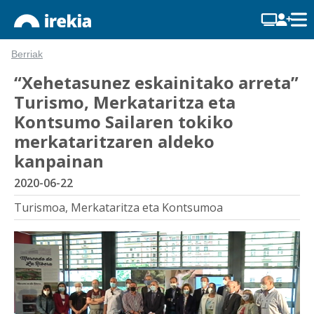
Berriak
“Xehetasunez eskainitako arreta”
Turismo, Merkataritza eta
Kontsumo Sailaren tokiko
merkataritzaren aldeko
kanpainan
2020-06-22
Turismoa, Merkataritza eta Kontsumoa