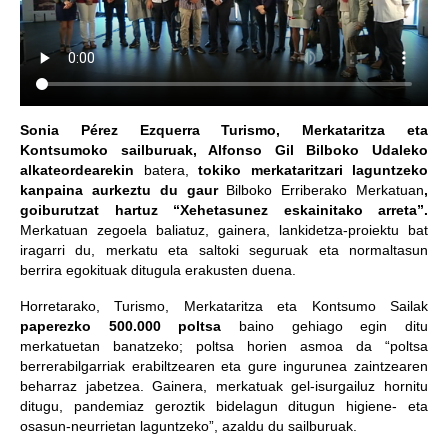
Sonia Pérez Ezquerra Turismo, Merkataritza eta
Kontsumoko sailburuak, Alfonso Gil Bilboko Udaleko
alkateordearekin
batera,
tokiko merkataritzari laguntzeko
kanpaina aurkeztu du gaur
Bilboko Erriberako Merkatuan
,
goiburutzat hartuz “Xehetasunez eskainitako arreta”.
Merkatuan zegoela baliatuz, gainera, lankidetza-proiektu bat
iragarri du, merkatu eta saltoki seguruak eta normaltasun
berrira egokituak ditugula erakusten duena.
Horretarako, Turismo, Merkataritza eta Kontsumo Sailak
paperezko 500.000 poltsa
baino gehiago egin ditu
merkatuetan banatzeko; poltsa horien asmoa da “poltsa
berrerabilgarriak erabiltzearen eta gure ingurunea zaintzearen
beharraz jabetzea. Gainera, merkatuak gel-isurgailuz hornitu
ditugu, pandemiaz geroztik bidelagun ditugun higiene- eta
osasun-neurrietan laguntzeko”, azaldu du sailburuak.