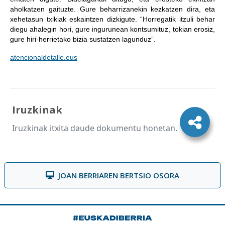
aholkatzen gaituzte. Gure beharrizanekin kezkatzen dira, eta
xehetasun txikiak eskaintzen dizkigute. “Horregatik itzuli behar
diegu ahalegin hori, gure ingurunean kontsumituz, tokian erosiz,
gure hiri-herrietako bizia sustatzen lagunduz”.
atencionaldetalle.eus
Iruzkinak
Iruzkinak itxita daude dokumentu honetan.
JOAN BERRIAREN BERTSIO OSORA