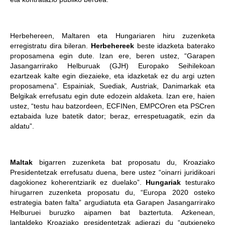
Herbehereen, Maltaren eta Hungariaren hiru zuzenketa
erregistratu dira bileran.
Herbehereek
beste idazketa baterako
proposamena egin dute. Izan ere, beren ustez, “Garapen
Jasangarrirako Helburuak (GJH) Europako Seihilekoan
ezartzeak kalte egin diezaieke, eta idazketak ez du argi uzten
proposamena”. Espainiak, Suediak, Austriak, Danimarkak eta
Belgikak errefusatu egin dute edozein aldaketa. Izan ere, haien
ustez, “testu hau batzordeen, ECFINen, EMPCOren eta PSCren
eztabaida luze batetik dator; beraz, errespetuagatik, ezin da
aldatu”.
Maltak
bigarren zuzenketa bat proposatu du, Kroaziako
Presidentetzak errefusatu duena, bere ustez “oinarri juridikoari
dagokionez koherentziarik ez duelako”.
Hungariak
testurako
hirugarren zuzenketa proposatu du, “Europa 2020 osteko
estrategia baten falta” argudiatuta eta Garapen Jasangarrirako
Helburuei buruzko aipamen bat baztertuta. Azkenean,
lantaldeko Kroaziako presidentetzak adierazi du “gutxieneko