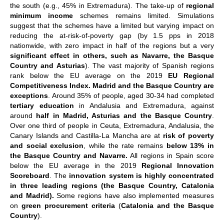
the south (e.g., 45% in Extremadura). The take-up of
regional
minimum income
schemes remains limited. Simulations
suggest that the schemes have a limited but varying impact on
reducing the at-risk-of-poverty gap (by 1.5 pps in 2018
nationwide, with zero impact in half of the regions but a very
significant effect in others, such as Navarre, the Basque
Country and Asturias
). The vast majority of Spanish regions
rank below the EU average on the 2019
EU Regional
Competitiveness Index. Madrid and the Basque Country are
exceptions
. Around 35% of people, aged 30-34 had completed
tertiary education
in Andalusia and Extremadura, against
around
half in Madrid, Asturias and the Basque Country
.
Over one third of people in Ceuta, Extremadura, Andalusia, the
Canary Islands and Castilla-La Mancha are at
risk of poverty
and social exclusion
, while the rate remains
below 13% in
the Basque Country and Navarre.
All regions in Spain score
below the EU average in the 2019
Regional Innovation
Scoreboard
. The
innovation system is highly concentrated
in three leading regions (the Basque Country, Catalonia
and Madrid).
Some regions have also implemented measures
on
green procurement criteria
(
Catalonia and the Basque
Country
).