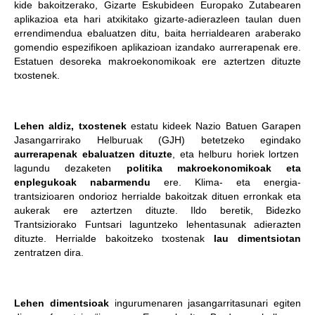
kide bakoitzerako, Gizarte Eskubideen Europako Zutabearen
aplikazioa eta hari atxikitako gizarte-adierazleen taulan duen
errendimendua ebaluatzen ditu, baita herrialdearen araberako
gomendio espezifikoen aplikazioan izandako aurrerapenak ere.
Estatuen desoreka makroekonomikoak ere aztertzen dituzte
txostenek.
Lehen aldiz, txostenek
estatu kideek Nazio Batuen Garapen
Jasangarrirako Helburuak (GJH) betetzeko egindako
aurrerapenak ebaluatzen dituzte
, eta helburu horiek lortzen
lagundu dezaketen
politika makroekonomikoak eta
enplegukoak nabarmendu
ere. Klima- eta energia-
trantsizioaren ondorioz herrialde bakoitzak dituen erronkak eta
aukerak ere aztertzen dituzte. Ildo beretik, Bidezko
Trantsiziorako Funtsari laguntzeko lehentasunak adierazten
dituzte. Herrialde bakoitzeko txostenak
lau dimentsiotan
zentratzen dira.
Lehen dimentsioak
ingurumenaren jasangarritasunari egiten