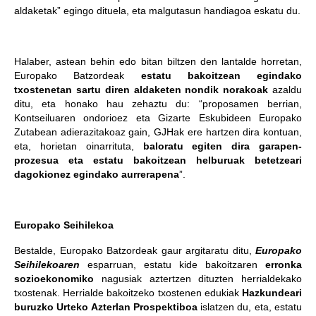
aldaketak” egingo dituela, eta malgutasun handiagoa eskatu du.
Halaber, astean behin edo bitan biltzen den lantalde horretan,
Europako Batzordeak
estatu bakoitzean egindako
txostenetan sartu diren aldaketen nondik norakoak
azaldu
ditu, eta honako hau zehaztu du: “proposamen berrian,
Kontseiluaren ondorioez eta Gizarte Eskubideen Europako
Zutabean adierazitakoaz gain, GJHak ere hartzen dira kontuan,
eta, horietan oinarrituta,
baloratu egiten dira garapen-
prozesua eta estatu bakoitzean helburuak betetzeari
dagokionez egindako aurrerapena
”.
Europako Seihilekoa
Bestalde, Europako Batzordeak gaur argitaratu ditu,
Europako
Seihilekoaren
esparruan, estatu kide bakoitzaren
erronka
sozioekonomiko
nagusiak aztertzen dituzten herrialdekako
txostenak. Herrialde bakoitzeko txostenen edukiak
Hazkundeari
buruzko Urteko Azterlan Prospektiboa
islatzen du, eta, estatu