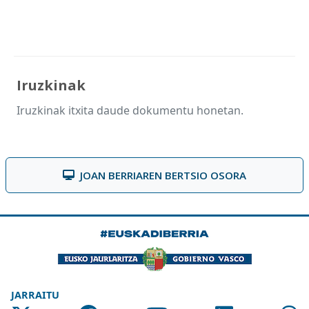
Iruzkinak
Iruzkinak itxita daude dokumentu honetan.
JOAN BERRIAREN BERTSIO OSORA
JARRAITU