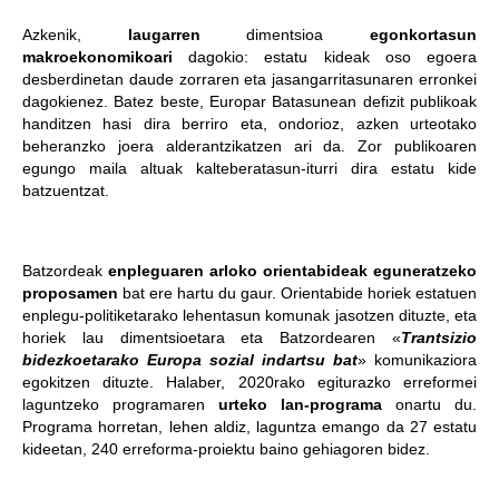
Azkenik,
laugarren
dimentsioa
egonkortasun
makroekonomikoari
dagokio: estatu kideak oso egoera
desberdinetan daude zorraren eta jasangarritasunaren erronkei
dagokienez. Batez beste, Europar Batasunean defizit publikoak
handitzen hasi dira berriro eta, ondorioz, azken urteotako
beheranzko joera alderantzikatzen ari da. Zor publikoaren
egungo maila altuak kalteberatasun-iturri dira estatu kide
batzuentzat.
Batzordeak
enpleguaren arloko orientabideak eguneratzeko
proposamen
bat ere hartu du gaur. Orientabide horiek estatuen
enplegu-politiketarako lehentasun komunak jasotzen dituzte, eta
horiek lau dimentsioetara eta Batzordearen «
Trantsizio
bidezkoetarako Europa sozial indartsu bat
» komunikaziora
egokitzen dituzte. Halaber, 2020rako egiturazko erreformei
laguntzeko programaren
urteko lan-programa
onartu du.
Programa horretan, lehen aldiz, laguntza emango da 27 estatu
kideetan, 240 erreforma-proiektu baino gehiagoren bidez.