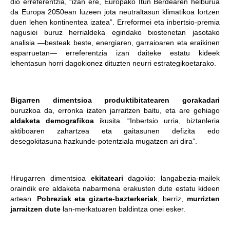
dio erreferentzia, “izan ere, Europako Itun Berdearen helburua
da Europa 2050ean luzeen jota neutraltasun klimatikoa lortzen
duen lehen kontinentea izatea”. Erreformei eta inbertsio-premia
nagusiei buruz herrialdeka egindako txostenetan jasotako
analisia —besteak beste, energiaren, garraioaren eta eraikinen
esparruetan— erreferentzia izan daiteke estatu kideek
lehentasun horri dagokionez dituzten neurri estrategikoetarako.
Bigarren dimentsioa
produktibitatearen gorakadari
buruzkoa da, erronka izaten jarraitzen baitu, eta are gehiago
aldaketa demografikoa
ikusita. “Inbertsio urria, biztanleria
aktiboaren zahartzea eta gaitasunen defizita edo
desegokitasuna hazkunde-potentziala mugatzen ari dira”.
Hirugarren dimentsioa
ekitateari
dagokio: langabezia-mailek
oraindik ere aldaketa nabarmena erakusten dute estatu kideen
artean.
Pobreziak eta gizarte-bazterkeriak
, berriz,
murrizten
jarraitzen dute
lan-merkatuaren baldintza onei esker.