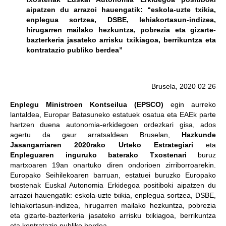
aipatzen du arrazoi hauengatik: “eskola-uzte txikia,
enplegua sortzea, DSBE, lehiakortasun-indizea,
hirugarren mailako hezkuntza, pobrezia eta gizarte-
bazterkeria jasateko arrisku txikiagoa, berrikuntza eta
kontratazio publiko berdea”
Brusela, 2020 02 26
Enplegu Ministroen Kontseilua (EPSCO)
egin aurreko
lantaldea, Europar Batasuneko estatuek osatua eta EAEk parte
hartzen duena autonomia-erkidegoen ordezkari gisa, ados
agertu da gaur arratsaldean Bruselan,
Hazkunde
Jasangarriaren 2020rako Urteko Estrategiari
eta
Enpleguaren inguruko baterako Txostenari
buruz
martxoaren 19an onartuko diren ondorioen zirriborroarekin.
Europako Seihilekoaren barruan, estatuei buruzko Europako
txostenak Euskal Autonomia Erkidegoa positiboki aipatzen du
arrazoi hauengatik: eskola-uzte txikia, enplegua sortzea, DSBE,
lehiakortasun-indizea, hirugarren mailako hezkuntza, pobrezia
eta gizarte-bazterkeria jasateko arrisku txikiagoa, berrikuntza
eta kontratazio publiko berdea.