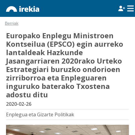
Berriak
Europako Enplegu Ministroen
Kontseilua (EPSCO) egin aurreko
lantaldeak Hazkunde
Jasangarriaren 2020rako Urteko
Estrategiari buruzko ondorioen
zirriborroa eta Enpleguaren
inguruko baterako Txostena
adostu ditu
2020-02-26
Enplegua eta Gizarte Politikak