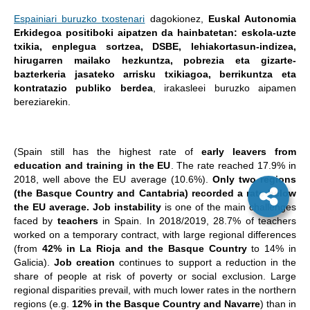
Espainiari buruzko txostenari
dagokionez,
Euskal Autonomia
Erkidegoa positiboki aipatzen da hainbatetan: eskola-uzte
txikia, enplegua sortzea, DSBE, lehiakortasun-indizea,
hirugarren mailako hezkuntza, pobrezia eta gizarte-
bazterkeria jasateko arrisku txikiagoa, berrikuntza eta
kontratazio publiko berdea
, irakasleei buruzko aipamen
bereziarekin.
(Spain still has the highest rate of
early leavers from
education and training in the EU
. The rate reached 17.9% in
2018, well above the EU average (10.6%).
Only two regions
(the Basque Country and Cantabria) recorded a rate below
the EU average. Job instability
is one of the main challenges
faced by
teachers
in Spain. In 2018/2019, 28.7% of teachers
worked on a temporary contract, with large regional differences
(from
42% in La Rioja and the Basque Country
to 14% in
Galicia).
Job creation
continues to support a reduction in the
share of people at risk of poverty or social exclusion. Large
regional disparities prevail, with much lower rates in the northern
regions (e.g.
12% in the Basque Country and Navarre
) than in