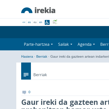
<<
es
eu
en
Parte-hartzea
Sailak
Agenda
Berr
Hasiera
·
Berriak
·
Gaur ireki da gazteen artean indarke
Berriak
0
Gaur ireki da gazteen ar