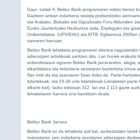
Gaur, irailak 9, Beldur Barik programaren edizio berezi b
Gazteen artean indarkeria sexista prebenitzeko asmoa
eta Arabako, Bizkaiko eta Gipuzkoako Foru Aldundien z
Eusko Jaurlaritzako Hezkuntza saila, Enpleguko eta gizar
Unibertsitatea (UPV/EHU) eta EITB. Egitasmoa 2009an s
sarearen barruan.
Beldur Barik lehiaketa programaren ekintza nagusietako 
adierazpen artistikoak saritzen ditu. Lan horiek erakutsi
ezberdintasun egoerei Beldur Barik jarrerarekin; alegia,
elkarkidetza eta indarkeria sexistaren bazterketa irmoa a
9an ireki da eta azaroaren 5ean itxiko da. Parte-hartzeko
bitartekoak; eta 19-26 urte bitartekoak.Lehiaketan parte 
elkarte bat). Iazko edizioan 312 lan eta 2.113 gazte aur
lehiaketaren harrera ona handitzen doala.
Beldur Barik Jarrera
Beldur Barik ez da lehiaketa soil bat, aurkeztutako lanek 
matxistaren zein indarkeria sexistaren adierazpen desb