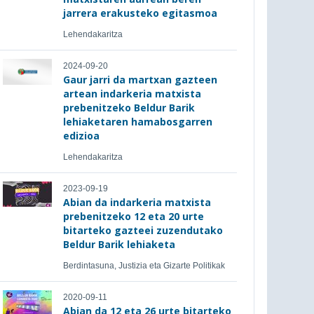
jarrera erakusteko egitasmoa
Lehendakaritza
2024-09-20
Gaur jarri da martxan gazteen
artean indarkeria matxista
prebenitzeko Beldur Barik
lehiaketaren hamabosgarren
edizioa
Lehendakaritza
2023-09-19
Abian da indarkeria matxista
prebenitzeko 12 eta 20 urte
bitarteko gazteei zuzendutako
Beldur Barik lehiaketa
Berdintasuna, Justizia eta Gizarte Politikak
2020-09-11
Abian da 12 eta 26 urte bitarteko