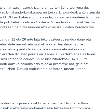
ati eman zaio hasiera, izan ere, aurten 10. urteurrena du.
rekin, Emakunde-Emakumearen Euskal Erakundeak antolatzen du
ein EUDELen babesa du, hala nola, honako erakundeen laguntza:
te politiketako sailaren Gazteria Zuzendaritza, Euskal Herriko
ortu zen berdintasunaren aldeko euskal udalen Berdinsarea
bat da. 12 eta 26 urte bitarteko gazteei zuzendua dago eta
 behar dute neskek eta mutilek nola egiten dieten aurre
 errespetua, parekidetasuna, askatasuna eta autonomia,
dierazten dituzten jarrerekin. Lanak aurkezteko epea irailaren
 hiru kategoria daude: 12-13 urte bitartekoak, 14-18 urte
hartu daiteke bakarka edo taldeka (ikastetxe bat, gela bat,
keztu ziren. Datuek erakusten dute,beraz, urtean-urtean
Beldur Barik jarrera azaldu behar baitute. Hau da, kultura
erdinak eraldatzeko norbanako zein taldekako konpromisoa