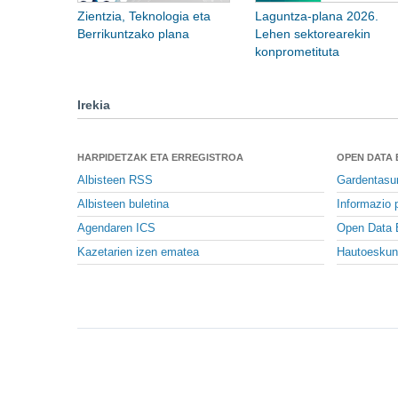
Zientzia, Teknologia eta
Laguntza-plana 2026.
Berrikuntzako plana
Lehen sektorearekin
konprometituta
Irekia
HARPIDETZAK ETA ERREGISTROA
OPEN DATA
Albisteen RSS
Gardentasu
Albisteen buletina
Informazio p
Agendaren ICS
Open Data 
Kazetarien izen ematea
Hautoeskun