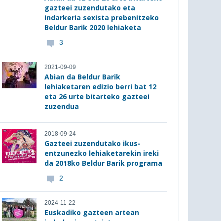
gazteei zuzendutako eta
indarkeria sexista prebenitzeko
Beldur Barik 2020 lehiaketa
3
2021-09-09
Abian da Beldur Barik
lehiaketaren edizio berri bat 12
eta 26 urte bitarteko gazteei
zuzendua
2018-09-24
Gazteei zuzendutako ikus-
entzunezko lehiaketarekin ireki
da 2018ko Beldur Barik programa
2
2024-11-22
Euskadiko gazteen artean