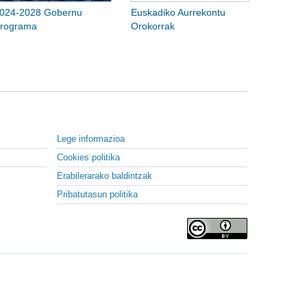
024-2028 Gobernu
Euskadiko Aurrekontu
rograma
Orokorrak
Lege informazioa
Cookies politika
Erabilerarako baldintzak
Pribatutasun politika