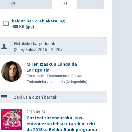
(0)
(1)
beldur_barik_lehiaketa.jpg
400 KB (jpg)
Ekitaldiko kargudunak
(XI legealdia 2016 - 2020)
Miren Izaskun Landaida
Larizgoitia
Emakunde - Emakumearen Euskal
Erakundeko zuzendaria (XI legealdia)
Zerikusia duten berriak
2018-09-24
Gazteei zuzendutako ikus-
entzunezko lehiaketarekin ireki
da 2018ko Beldur Barik programa