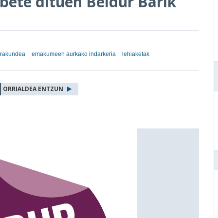
bete dituen Beldur Barik
Erakundea
emakumeen aurkako indarkeria
lehiaketak
ORRIALDEA ENTZUN