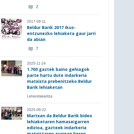
2
2017-09-11
Beldur Barik 2017 ikus-
entzunezko lehiaketa gaur jarri
da abian
7
2025-11-24
1.700 gaztek baino gehiagok
parte hartu dute indarkeria
matxista prebenitzeko Beldur
Barik lehiaketan
Lehendakaritza
2025-09-22
Martxan da Beldur Barik bideo
lehiaketaren hamaseigarren
edizioa, gazteek indarkeria
matxistaren aurrean beren