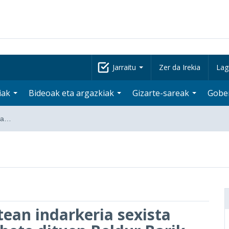
Jarraitu
Zer da Irekia
Lag
iak
Bideoak eta argazkiak
Gizarte-sareak
Gobe
ria…
tean indarkeria sexista