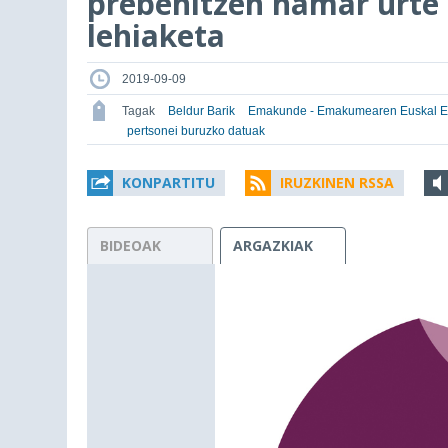
prebenitzen hamar urte 
lehiaketa
2019-09-09
Tagak
Beldur Barik
Emakunde - Emakumearen Euskal 
pertsonei buruzko datuak
KONPARTITU
IRUZKINEN RSSA
BIDEOAK
ARGAZKIAK