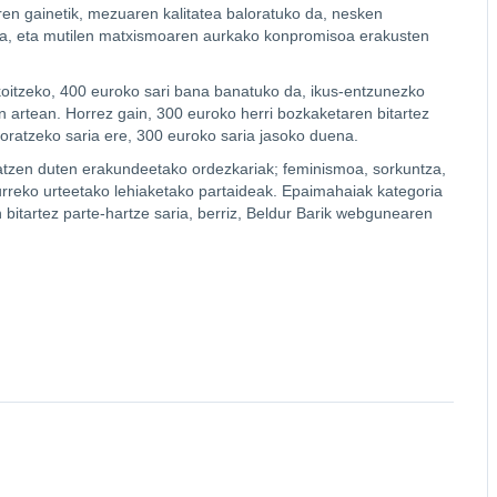
oaren gainetik, mezuaren kalitatea baloratuko da, nesken
na, eta mutilen matxismoaren aurkako konpromisoa erakusten
koitzeko, 400 euroko sari bana banatuko da, ikus-entzunezko
 artean. Horrez gain, 300 euroko herri bozkaketaren bitartez
oratzeko saria ere, 300 euroko saria jasoko duena.
atzen duten erakundeetako ordezkariak; feminismoa, sorkuntza,
urreko urteetako lehiaketako partaideak. Epaimahaiak kategoria
 bitartez parte-hartze saria, berriz, Beldur Barik webgunearen