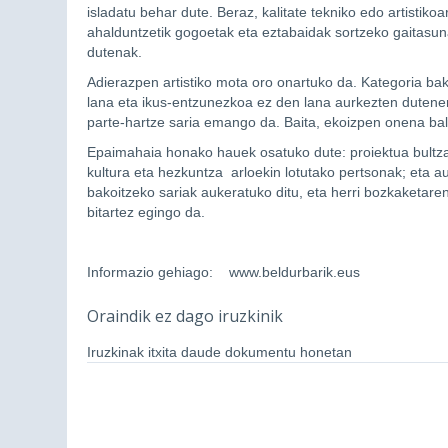
isladatu behar dute. Beraz, kalitate tekniko edo artistik
ahalduntzetik gogoetak eta eztabaidak sortzeko gaitasu
dutenak.
Adierazpen artistiko mota oro onartuko da. Kategoria ba
lana eta ikus-entzunezkoa ez den lana aurkezten dutenen
parte-hartze saria emango da. Baita, ekoizpen onena bal
Epaimahaia honako hauek osatuko dute: proiektua bultz
kultura eta hezkuntza arloekin lotutako pertsonak; eta a
bakoitzeko sariak aukeratuko ditu, eta herri bozkaketaren
bitartez egingo da.
Informazio gehiago: www.beldurbarik.eus
Oraindik ez dago iruzkinik
Iruzkinak itxita daude dokumentu honetan