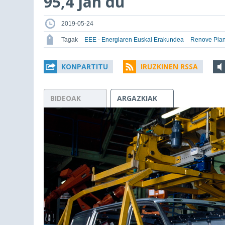
95,4 jan du
2019-05-24
Tagak
EEE - Energiaren Euskal Erakundea
Renove Pla
KONPARTITU
IRUZKINEN RSSA
BIDEOAK
ARGAZKIAK