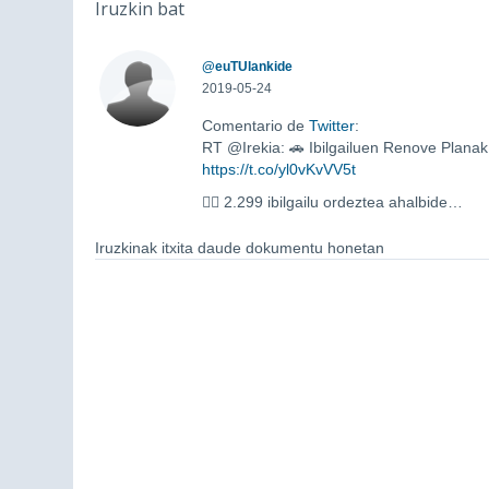
Iruzkin bat
@euTUlankide
2019-05-24
Comentario de
Twitter
:
RT @Irekia: 🚗 Ibilgailuen Renove Planak
https://t.co/yl0vKvVV5t
👉🏻 2.299 ibilgailu ordeztea ahalbide…
Iruzkinak itxita daude dokumentu honetan