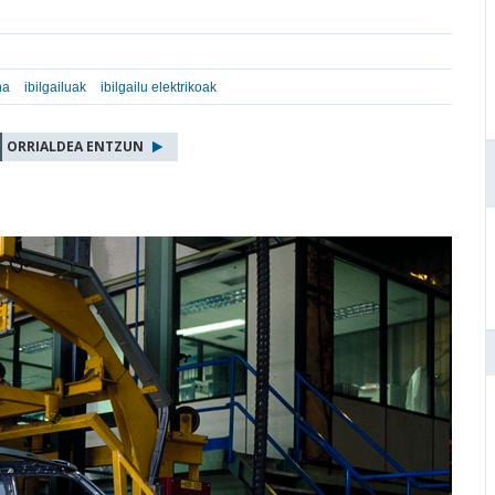
na
ibilgailuak
ibilgailu elektrikoak
ORRIALDEA ENTZUN