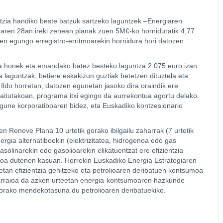
ientzia handiko beste batzuk sartzeko laguntzek –Energiaren
ren 28an ireki zenean planak zuen 5M€-ko horniduratik 4,77
en egungo erregistro-erritmoarekin hornidura hori datozen
ama honek eta emandako batez besteko laguntza 2.075 euro izan
laguntzak, betiere eskakizun guztiak betetzen dituztela eta
ldo horretan, datozen egunetan jasoko dira oraindik ere
itutakoan, programa itxi egingo da aurrekontua agortu delako.
bgune korporatiboaren bidez, eta Euskadiko kontzesionario
n Renove Plana 10 urtetik gorako ibilgailu zaharrak (7 urtetik
gia alternatiboekin (elektrizitatea, hidrogenoa edo gas
gasolinarekin edo gasolioarekin elikatuentzat ere efizientzia
ikoa dutenen kasuan. Horrekin Euskadiko Energia Estrategiaren
ietan efizientzia gehitzeko eta petrolioaren deribatuen kontsumoa
 Garraioa da azken urteetan energia-kontsumoaren hazkunde
 gorako mendekotasuna du petrolioaren deribatuekiko.