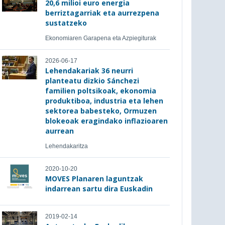
20,6 milioi euro energia
berriztagarriak eta aurrezpena
sustatzeko
Ekonomiaren Garapena eta Azpiegiturak
2026-06-17
Lehendakariak 36 neurri
planteatu dizkio Sánchezi
familien poltsikoak, ekonomia
produktiboa, industria eta lehen
sektorea babesteko, Ormuzen
blokeoak eragindako inflazioaren
aurrean
Lehendakaritza
2020-10-20
MOVES Planaren laguntzak
indarrean sartu dira Euskadin
2019-02-14