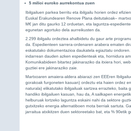
5 milioi euroko aurrekontua zuen
Ibilgailuen parkea berritu eta ibilgailu horien ordez efiz
Euskal Erakundearen Renove Plana deitutakoak– martxoa
M€ jan ditu gaurko 12 orduetan, eta laguntza-espediente
egunetan agortuko dela aurreikusten da.
2.299 ibilgailu ordeztea ahalbidetu du gaur arte progr
da. Espedienteen sarrera-ordenaren arabera ematen dira 
eskatutako dokumentazioa daukatela egiaztatu ondoren. I
indarrean dauden azken espedienteak eta, hornidura ama
Komunikabideen bitartez jakinaraziko da itxiera hori, we
guztiei ere jakinaraziko zaie.
Martxoaren amaiera-aldera abiarazi zen EEEren Ibilgailue
gorakoak furgoneten kasuan) ordeztu eta haien ordez ener
naturala) elikatutako ibilgailuak sartzea errazteko, baita 
handiko ibilgailuen kasuan, hau da, A sailkapen energet
helburuak lortzeko laguntza eskaini nahi da sektore guzt
gutxitzeko energia alternatiboen mota berriak sartuta.
jarraitua atxikitzen duen sektoreetako bat, eta % 90etik