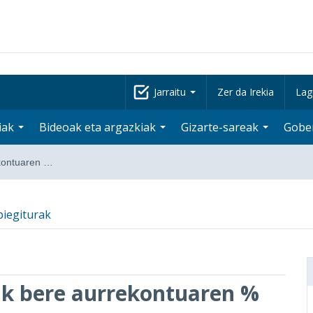
Jarraitu
Zer da Irekia
Lag
iak
Bideoak eta argazkiak
Gizarte-sareak
Gobe
ekontuaren …
iegiturak
ak bere aurrekontuaren %