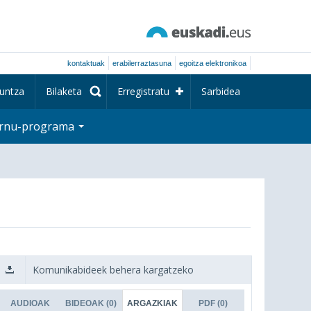
kontaktuak
erabilerraztasuna
egoitza elektronikoa
untza
Bilaketa
Erregistratu
Sarbidea
rnu-programa
Komunikabideek behera kargatzeko
AUDIOAK
BIDEOAK
(0)
ARGAZKIAK
PDF
(0)