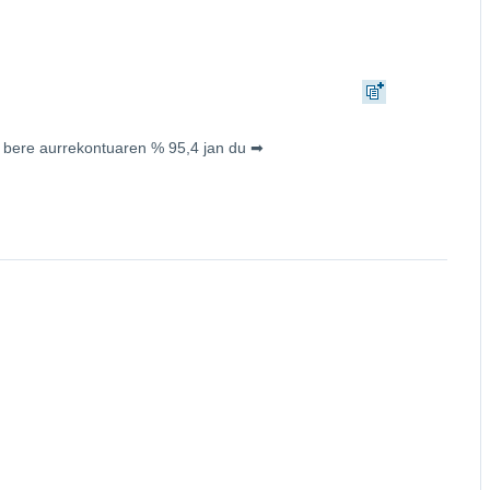
 bere aurrekontuaren % 95,4 jan du ➡︎