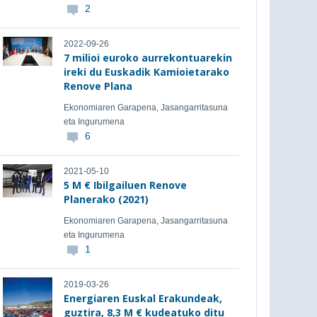
2
2022-09-26
7 milioi euroko aurrekontuarekin
ireki du Euskadik Kamioietarako
Renove Plana
Ekonomiaren Garapena, Jasangarritasuna
eta Ingurumena
6
2021-05-10
5 M € Ibilgailuen Renove
Planerako (2021)
Ekonomiaren Garapena, Jasangarritasuna
eta Ingurumena
1
2019-03-26
Energiaren Euskal Erakundeak,
guztira, 8,3 M € kudeatuko ditu