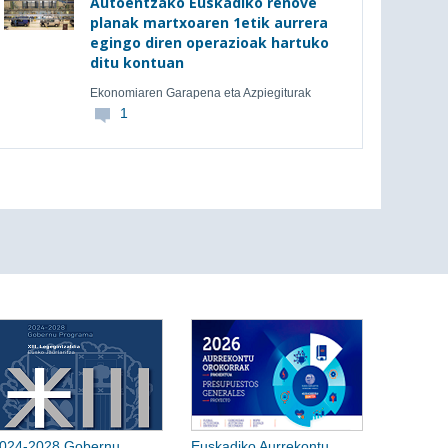
Autoentzako Euskadiko renove
planak martxoaren 1etik aurrera
egingo diren operazioak hartuko
ditu kontuan
Ekonomiaren Garapena eta Azpiegiturak
1
024-2028 Gobernu
Euskadiko Aurrekontu