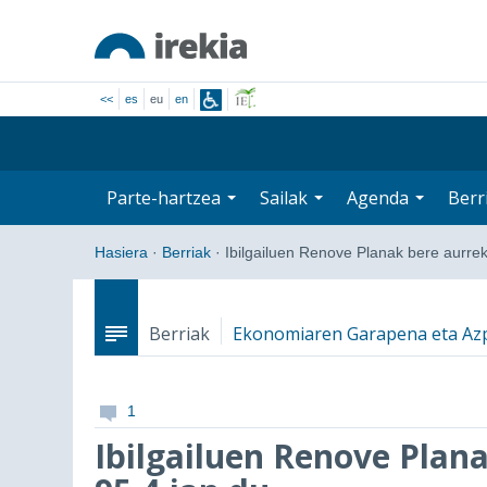
<<
es
eu
en
Parte-hartzea
Sailak
Agenda
Berr
Hasiera
·
Berriak
·
Ibilgailuen Renove Planak bere aurr
Berriak
Ekonomiaren Garapena eta Azp
1
Ibilgailuen Renove Plan