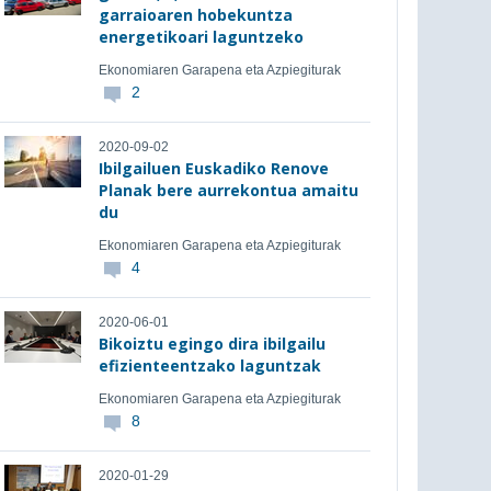
garraioaren hobekuntza
energetikoari laguntzeko
Ekonomiaren Garapena eta Azpiegiturak
2
2020-09-02
Ibilgailuen Euskadiko Renove
Planak bere aurrekontua amaitu
du
Ekonomiaren Garapena eta Azpiegiturak
4
2020-06-01
Bikoiztu egingo dira ibilgailu
efizienteentzako laguntzak
Ekonomiaren Garapena eta Azpiegiturak
8
2020-01-29