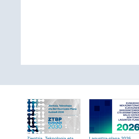
Zientzia, Teknologia eta
Laguntza-plana 2026.