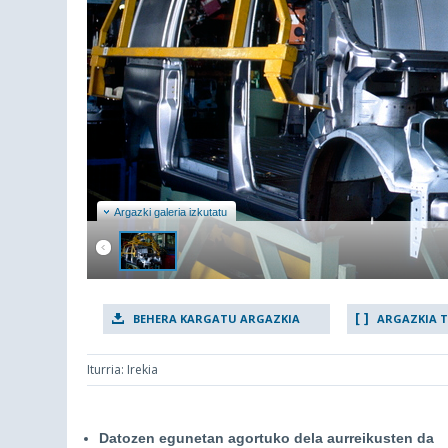
Argazki galeria izkutatu
BEHERA KARGATU ARGAZKIA
ARGAZKIA 
Iturria: Irekia
Datozen egunetan agortuko dela aurreikusten da