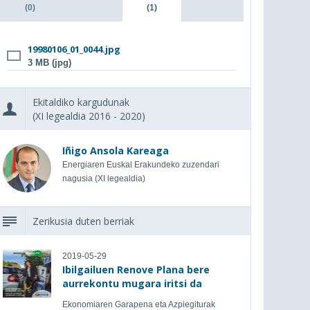
(0)
(1)
19980106_01_0044.jpg
3 MB (jpg)
Ekitaldiko kargudunak
(XI legealdia 2016 - 2020)
Iñigo Ansola Kareaga
Energiaren Euskal Erakundeko zuzendari
nagusia (XI legealdia)
Zerikusia duten berriak
2019-05-29
Ibilgailuen Renove Plana bere
aurrekontu mugara iritsi da
Ekonomiaren Garapena eta Azpiegiturak