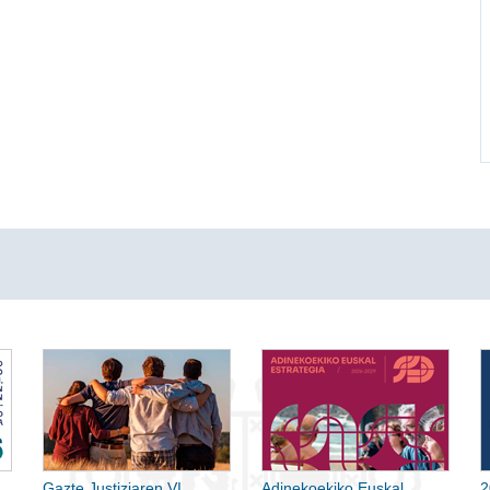
Gazte Justiziaren VI.
Adinekoekiko Euskal
2