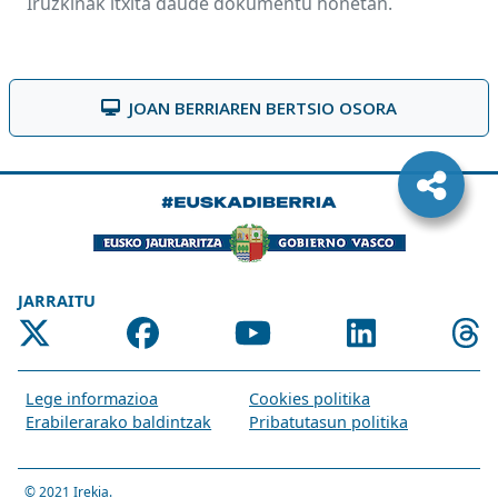
Iruzkinak itxita daude dokumentu honetan.
JOAN BERRIAREN BERTSIO OSORA
JARRAITU
Lege informazioa
Cookies politika
Erabilerarako baldintzak
Pribatutasun politika
© 2021
Irekia
.