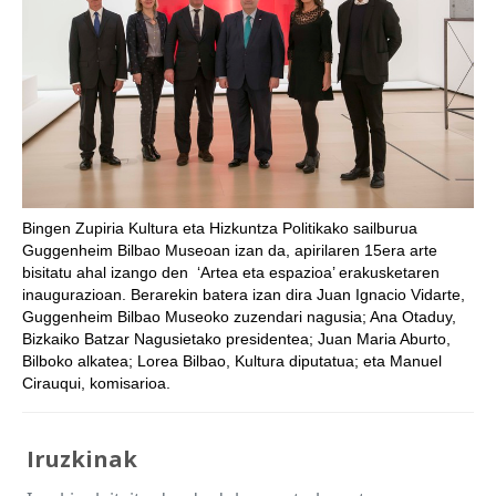
Bingen Zupiria Kultura eta Hizkuntza Politikako sailburua
Guggenheim Bilbao Museoan izan da, apirilaren 15era arte
bisitatu ahal izango den ‘Artea eta espazioa’ erakusketaren
inaugurazioan. Berarekin batera izan dira Juan Ignacio Vidarte,
Guggenheim Bilbao Museoko zuzendari nagusia; Ana Otaduy,
Bizkaiko Batzar Nagusietako presidentea; Juan Maria Aburto,
Bilboko alkatea; Lorea Bilbao, Kultura diputatua; eta Manuel
Cirauqui, komisarioa.
Iruzkinak