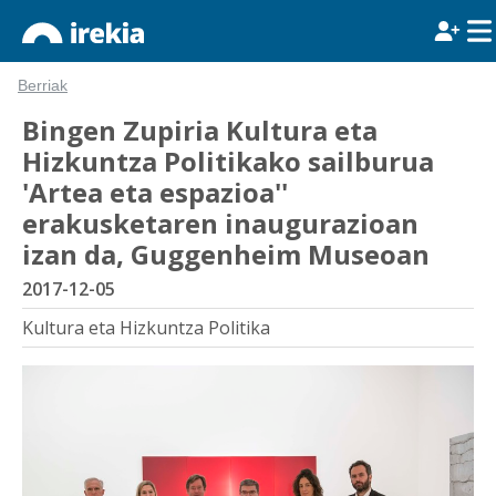
Berriak
Bingen Zupiria Kultura eta
Hizkuntza Politikako sailburua
'Artea eta espazioa''
erakusketaren inaugurazioan
izan da, Guggenheim Museoan
2017-12-05
Kultura eta Hizkuntza Politika