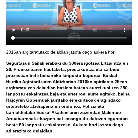
2016an argitaratutako deialdian jasota dago aukera hori
Segurtasun Sailak erabaki du 300era igotzea Ertzaintzaren
26. Promozioaren hautaketa, prestakuntza eta sarbide
prozesuan bete beharreko lanpostu-kopurua. Euskal
Herriko Agintaritzaren Aldizkarian 2016ko apirilaren 25ean
argitaratu zen deialdian hasiera batean aurreikusi zen 250
lanpostu eskaintzea baja eta erretiroei aurre egiteko, baina
Rajoyren Gobernuak jarritako errekurtsoak eragindako
urtebeteko atzerapenaren ondorioz, Polizia eta
Larrialdietako Euskal Akademiaren zuzendari Malentxo
Arruabarrenak ebazpen bat emango du datozen egunotan
beste 50 lanpostu eskaintzeko. Aukera hori jasota dago
adierazitako deialdian.