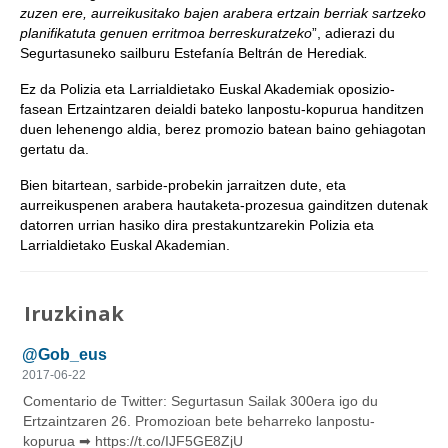
zuzen ere, aurreikusitako bajen arabera ertzain berriak sartzeko
planifikatuta genuen erritmoa berreskuratzeko
”, adierazi du
Segurtasuneko sailburu Estefanía Beltrán de Herediak
.
Ez da Polizia eta Larrialdietako Euskal Akademiak oposizio-
fasean Ertzaintzaren deialdi bateko lanpostu-kopurua handitzen
duen lehenengo aldia, berez promozio batean baino gehiagotan
gertatu da.
Bien bitartean, sarbide-probekin jarraitzen dute, eta
aurreikuspenen arabera hautaketa-prozesua gainditzen dutenak
datorren urrian hasiko dira prestakuntzarekin Polizia eta
Larrialdietako Euskal Akademian.
Iruzkinak