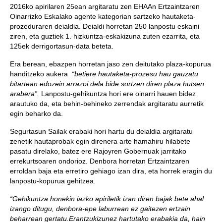
2016ko apirilaren 25ean argitaratu zen EHAAn Ertzaintzaren
Oinarrizko Eskalako agente kategorian sartzeko hautaketa-
prozeduraren deialdia. Deialdi horretan 250 lanpostu eskaini
ziren, eta guztiek 1. hizkuntza-eskakizuna zuten ezarrita, eta
125ek derrigortasun-data beteta.
Era berean, ebazpen horretan jaso zen deitutako plaza-kopurua
handitzeko aukera
“betiere hautaketa-prozesu hau gauzatu
bitartean edozein arrazoi dela bide sortzen diren plaza hutsen
arabera”.
Lanpostu-gehikuntza hori ere oinarri hauen bidez
arautuko da, eta behin-behineko zerrendak argitaratu aurretik
egin beharko da.
Segurtasun Sailak erabaki hori hartu du deialdia argitaratu
zenetik hautaprobak egin direnera arte hamahiru hilabete
pasatu direlako, batez ere Rajoyren Gobernuak jarritako
errekurtsoaren ondorioz. Denbora horretan Ertzaintzaren
erroldan baja eta erretiro gehiago izan dira, eta horrek eragin du
lanpostu-kopurua gehitzea.
“Gehikuntza honekin iazko apiriletik izan diren bajak bete ahal
izango ditugu, denbora-epe laburrean ez gaitezen ertzain
beharrean gertatu.
Erantzukizunez hartutako erabakia da, hain