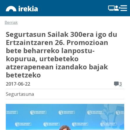
Berriak
Segurtasun Sailak 300era igo du
Ertzaintzaren 26. Promozioan
bete beharreko lanpostu-
kopurua, urtebeteko
atzerapenean izandako bajak
betetzeko
2017-06-22
3
Segurtasuna