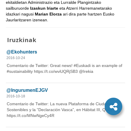
ekitaldietan Administrazio eta Lurralde Plangintzako
sailburuorde
Izaskun Iriarte
eta Atzerri Harremanetarako
idazkari nagusi
Marian Elorza
ari dira parte hartzen Eusko
Jaurlaritzaren izenean.
Iruzkinak