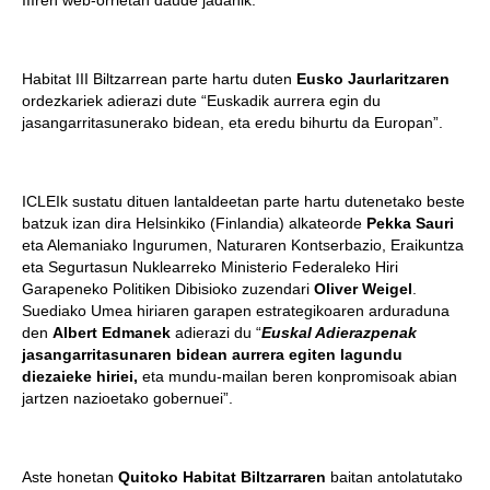
IIIren web-orrietan daude jadanik.
Habitat III Biltzarrean parte hartu duten
Eusko Jaurlaritzaren
ordezkariek adierazi dute “Euskadik aurrera egin du
jasangarritasunerako bidean, eta eredu bihurtu da Europan”.
ICLEIk sustatu dituen lantaldeetan parte hartu dutenetako beste
batzuk izan dira Helsinkiko (Finlandia) alkateorde
Pekka Sauri
eta Alemaniako Ingurumen, Naturaren Kontserbazio, Eraikuntza
eta Segurtasun Nuklearreko Ministerio Federaleko Hiri
Garapeneko Politiken Dibisioko zuzendari
Oliver Weigel
.
Suediako Umea hiriaren garapen estrategikoaren arduraduna
den
Albert Edmanek
adierazi du “
Euskal Adierazpenak
jasangarritasunaren bidean aurrera egiten lagundu
diezaieke hiriei,
eta mundu-mailan beren konpromisoak abian
jartzen nazioetako gobernuei”.
Aste honetan
Quitoko Habitat Biltzarraren
baitan antolatutako