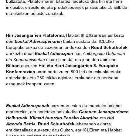
bultzatuta. Plataformaren bitartez hedatuko dira hiri eta herri
inklusibo, erresilente eta produktiboenek jarraitutako 15 ibilbide
eta ekintzen adibide zehatzak.
Hiri Jasangarrien Plataforma
Habitat III Biltzarrean aurkeztu
den
Euskal Adierazpenaren
baitan sustatu da. ICLEIko
Europako eskualde-zuzendari ondokoa den
Ruud Schuthofek
aurkeztu duen
Euskal Adierazpen
hau
Aalborgeko Gutunean
eta Konpromisoetan
oinarritzen da, eta joan den apirilean
Bilbon
egin zen
Hiri eta Herri Jasangarrien 8. Europako
Konferentzian
parte hartu zuten 800 hiri eta eskualdeetako
ordezkariek eta 250 tokiko agintari, erakunde eta pertsona
ezagunek izenpetu zuten.
Euskal Adierazpenak
harreman estua du munduko hainbat
markorekin, eta horietako batzuk dira
Garapen Jasangarriaren
Helburuak
,
Klimari buruzko Parisko Akordioa
eta
Hiri
Agenda Berria
.
Ruud Schuthofek
lehenengo ekintza
eraldatzaileak aurkeztu ditu Quiton, eta ICLEIren eta Habitat