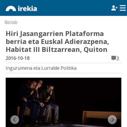
Berriak
Hiri Jasangarrien Plataforma
berria eta Euskal Adierazpena,
Habitat III Biltzarrean, Quiton
2016-10-18
3
Ingurumena eta Lurralde Politika