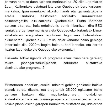
barruan hartuko duen karbono-merkatua da. 2014ko urtarrilaren
1ean, Kaliforniako estatuari lotu zion Quebec-ek bere karbono-
merkatua, Iparramerikako akordio handi eta garrantzizkoena
eratuz. Ondorioz, Kalifornian sortutako isuri-unitateen
salmentagatiko diru-sarrerak Quebec-eko Funts Berdean
sartzen dira, eta, hala ordaindurik, berriz inbertitzen dira BEG
isuriak are gehiago murriztera eta Quebec-eko biztanleak klima-
aldaketaren eraginetara egokitzen laguntzera bideratutako
ekimenetan. Quebec-ek 3.3 milioi dolar kanadar baino gehiago
inbertituko ditu 2020ra begira helburu hori lortzeko, eta horrek
hazten lagunduko dio Quebec-eko ekonomiari.
Euskadik Tokiko Agenda 21 programa ezarri zuen bere garaian;
tokiko jasangarritasun-planen sorkuntza sustatzeko
diseinatutako programa. 2
Ekimenaren ondorioz, euskal udalerri gehien-gehienek halako
planak beretu dituzte, eta programak 25.000 egitasmo baino
gehiago hartzen ditu, mugikortasunaren, hondakinen
kudeaketaren eta ekonomia-garapenaren gisako esparruetan.
Tokiko planoi esker, garapen iraunkorra sustatzen da, udalerrien