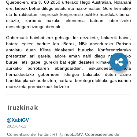
Quebec-en, eta % 60 2050 urterako Hego Australian. Nolanahi
ere, kideak behar ditugu estatu eta nazio-mailan. Gure herrialde
eta lurraldeetan, enpresek konpromiso politiko mardulak behar
dituzte, karbono baxuko ekonomia batean inbertitzeko
mesedegarri izango direnak.
Gobernuek hainbat ere gehiago lor dezakete, bakarrik baino,
batera egiten badute lan. Beraz, NBk abendurako Parisen
antolatu duen Klima Aldaketari buruzko Konferentziarako
prestatzen ari garela, adore eman nahi diegu nazioarteko
buruei, etsi gabe, gurekin bat egin dezaten klima-aldaketaren
aurkako borrokaren abangoardian, eskualdeetako nola
herrialdeetako gobernuen lidergoa baliatuko duten asmo
handiko planak aurkezten, hartara, berotegi efektuko gas isurien
murrizketa premiazkoak lortzeko.
Iruzkinak