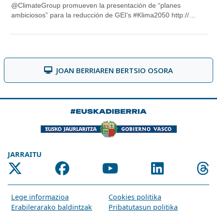
JOAN BERRIAREN BERTSIO OSORA
JARRAITU
Lege informazioa
Cookies politika
Erabilerarako baldintzak
Pribatutasun politika