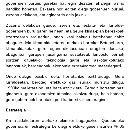
gobernuen buruei, gurekin bat egin dezaten ahalegin asmo
handiko honetan. Eskaera hori egiten diegu gobernuen buruei,
zuzena delakoan, eta egingarria dela jakinik.
Zuzena delakoan gaude, zeren eta, estatu- eta lurralde-
gobernuen buru garen heinean, eta geure klima-plan berezkoak
ezartzearen arduradun, ondo ikasi baitugu betebehar nahiz
abagune dela klima-aldaketaren aurkako borroka. Betebeharra,
klima-aldaketak gure egunerokotasunean eragiten duelako;
abagunea, garapen jasangarria sustatzeak lanpostu berriak
sortzen dituelako: teknologia garbi eta askotarikotutako
lanpostuak, berdeagoak, ekonomia
erresilienteen
mesedegarri.
Ondo dakigu posible dela, horretantxe baitihardugu. Gure
lurraldeetan, berotegi efektuko gas isuriak murriztu ditugu,
1990ko mailetaraino, eta baita azpitik ere. Zeregin horretan hasi
ginenetik, gure ekonomien tamaina bikoiztu dugu, hein batean,
gure gobernuek hartutako politika berritzaileen eraginez.
Estrategia
Klima-aldaketaren aurkako ekintzei bagagozkio, Quebec-eko
gobernuaren estrategia berotegi efektuko gasen isurien % 85