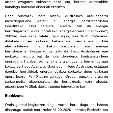
artean ezagutza trukatzen baita, eta, horrela, aurrerabide
handiago baterako oinarriak ezartzen.
Hego Australiak, bere aldetik, Australiako arau-esparru
mesedegarriena garatu du energia berriztagarrietan
inbertitzeko. Hori dela-eta, aukera izan du energia
berriztagarrien kuota goratzeko energia-sorrerari dagokionez;
2003an, ia-ia zero izatetik, gaur egun, ia-ia % 40 izateraino.
Aldaketa horren ondorioz, beheranzko presioa eragin dute
elektrizitatearen handizkako prezioetan, eta energia
berriztagarrien kostua konpentsatu da. Hego Australiaren epe
motzeko helburu bat da hori, den-dena, kontsumitzaileen
onuragarri. Halaber, ekimenak energia-industria berrien buruan
kokatu du Hego Australia. Gaur egun, Hego Australian, estatuari
dagokio herrialdeak energia eolikoa sortzeko duen gaitasun
operatiboaren % 40 baino gehiago. Orobat, eguzki-energiaren
sartze-maila altuenetakoa du herrialdeak: ezin ahaztu,
etxebizitzen % 25ak duela sistema fotovoltaiko bat.
Etorkizuna
Orain geroari begiratzen diogu. Aurrea hartu dugu, eta lanean
dihardugu isuriak murrizteko: % 20 2020 urterako Euskadin eta