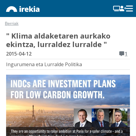
Berriak
" Klima aldaketaren aurkako
ekintza, lurraldez lurralde "
2015-04-12
1
Ingurumena eta Lurralde Politika