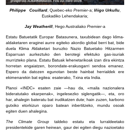
Philippe Couillard
, Quebec-eko
Premier
-a;
Iñigo Urkullu
,
Euskadiko Lehendakaria;
Jay Weatherill
, Hego Australiako
Premier
-a
Estatu Batuetatik Europar Batasunera, taxubidean dago klima-
aldaketaren eraginei aurre egiteko akordio global berri bat, bide
duela Klima Aldaketari buruzko Nazio Batuetako Hitzarmen
Esparruan aurkeztuko den berotegi efektuko gas-isuriak
murrizteko plana. Estatu Batuak lehenetarikoak izan dira ekintza
horretan engaiatzen, borondate-erakusgarri sendoa emanez.
Espero da datozen egunotan beste hainbat herrialdek ere
ekimenarekin bat egitea: esaterako, Txina eta India.
Planoi «INDC» esaten zaie —hau da, «maila nazionalera
bideratutako ekarpenak», ingelesezko siglengatik—, eta, oro
har, ahalegin bateratu bat irudikatzen dute; hain zuzen, karbono
gutxiko etorkizun oparo batean inbertitzeko, mundu osoak
egiten duen ahalegina.
The Climate Group
taldeko estatu eta lurraldeetako
presidentekide garen heinean, gaur dei egiten diegu nazioetako