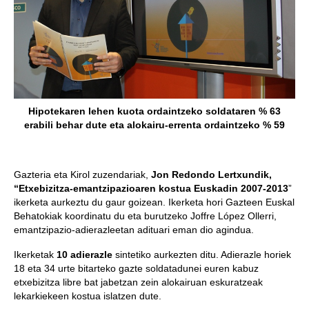
Hipotekaren lehen kuota ordaintzeko soldataren % 63
erabili behar dute eta alokairu-errenta ordaintzeko % 59
Gazteria eta Kirol zuzendariak,
Jon Redondo Lertxundik,
“Etxebizitza-emantzipazioaren kostua Euskadin 2007-2013
”
ikerketa aurkeztu du gaur goizean. Ikerketa hori Gazteen Euskal
Behatokiak koordinatu du eta burutzeko Joffre López Ollerri,
emantzipazio-adierazleetan adituari eman dio agindua.
Ikerketak
10 adierazle
sintetiko aurkezten ditu. Adierazle horiek
18 eta 34 urte bitarteko gazte soldatadunei euren kabuz
etxebizitza libre bat jabetzan zein alokairuan eskuratzeak
lekarkiekeen kostua islatzen dute.