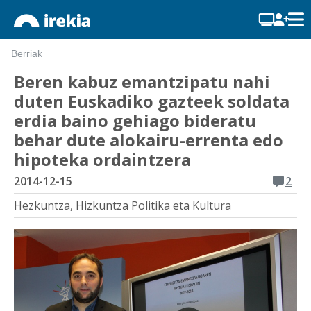
Berriak
Beren kabuz emantzipatu nahi
duten Euskadiko gazteek soldata
erdia baino gehiago bideratu
behar dute alokairu-errenta edo
hipoteka ordaintzera
2014-12-15
2
Hezkuntza, Hizkuntza Politika eta Kultura