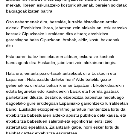
merkatu librean eskuratzeko kosturik altuenak, beraien soldatak
baxuagoak izaten baitira.
Oso nabarmenak dira, bestalde, lurralde historikoen arteko
aldeak. Etxebizitza librea, jabetzan zein alokairuan, eskuratzeko
kostuak Gipuzkoako lurraldean dira altuen; etxebizitza
garestiagoa baita Gipuzkoan. Arabak, aldiz, kostu baxuenak
ditu.
Estatuaren batez bestekoaren aldean, eskuratze-kostuak
handiagoak dira Euskadin, jabetzari zein alokairuari begira.
Hala ere, emantzipazio-tasak antzekoak dira Euskadin eta
Espainian. Nola azaldu daiteke hori? Alde batetik, gazte
gehienak ez direlako bakarrik emantzipatzen, bikotekidearekin
edota lagunekin edo ikaskideekin baizik eta horrela gastuak
partekatzen dituzte. Bestalde, etxebizitza babestua hedatuago
dagoelako gure erkidegoan Espainiako gainontzeko lurraldeetan
baino. Euskadin ekoizpen-erritmo jarraitua mantentzea lortu da,
etxebizitza babestuaren aldeko apustu publikoa dela kausa, eta
etxebizitza babestuen salerosketa egonkorrari eutsi zaio
aztertutako epealdian. Zalantzarik gabe, horri esker lortu du
hainbat gaztek etxebizitza eskuratzea.