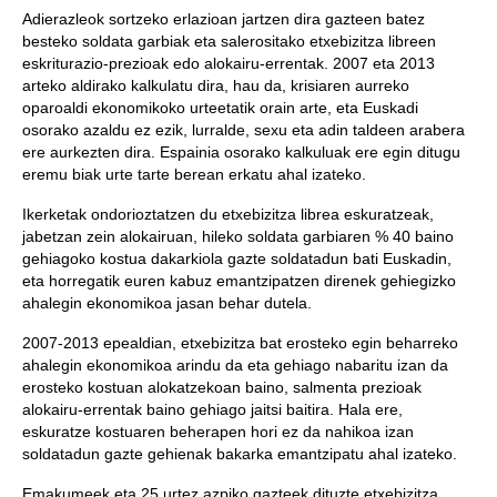
Adierazleok sortzeko erlazioan jartzen dira gazteen batez
besteko soldata garbiak eta salerositako etxebizitza libreen
eskriturazio-prezioak edo alokairu-errentak. 2007 eta 2013
arteko aldirako kalkulatu dira, hau da, krisiaren aurreko
oparoaldi ekonomikoko urteetatik orain arte, eta Euskadi
osorako azaldu ez ezik, lurralde, sexu eta adin taldeen arabera
ere aurkezten dira. Espainia osorako kalkuluak ere egin ditugu
eremu biak urte tarte berean erkatu ahal izateko.
Ikerketak ondorioztatzen du etxebizitza librea eskuratzeak,
jabetzan zein alokairuan, hileko soldata garbiaren % 40 baino
gehiagoko kostua dakarkiola gazte soldatadun bati Euskadin,
eta horregatik euren kabuz emantzipatzen direnek gehiegizko
ahalegin ekonomikoa jasan behar dutela.
2007-2013 epealdian, etxebizitza bat erosteko egin beharreko
ahalegin ekonomikoa arindu da eta gehiago nabaritu izan da
erosteko kostuan alokatzekoan baino, salmenta prezioak
alokairu-errentak baino gehiago jaitsi baitira. Hala ere,
eskuratze kostuaren beherapen hori ez da nahikoa izan
soldatadun gazte gehienak bakarka emantzipatu ahal izateko.
Emakumeek eta 25 urtez azpiko gazteek dituzte etxebizitza