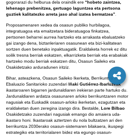
gogorarazi du helburua dela oraindik ere
“hobeto zaintzea,
lehenago prebenitzea, gertuago laguntzea eta pertsona
guztiek kalitatezko arreta jaso ahal izatea bermatzea”
.
Proposamenaren xedea da osasun publiko hurbilagoa,
integratuagoa eta emaitzetara bideratuagoa finkatzea,
pertsonen beharrei aurrea hartzeko eta arrakasta ebaluatzeko
gai izango dena, biztanleriaren osasunean eta bizi-kalitatean
sortzen duen benetako inpaktuagatik. Eraldaketa horrek ez ditu
soilik tresna berriak eskatzen, elkarrizketa berriak eta erabakiak
hartzeko modu berriak eskatzen ditu, Osasun Saileko eta
Osakidetzako arduradunen iritziz.
Bihar, asteazkena, Osasun Saileko Ikerketa, Berrikuntza eta
Ebaluazio Sanitarioko zuzendari
Iñaki Gutiérrez-Ibarluzeak
ikastaroaren bigarren jardunaldiaren irekieran parte hartuko du.
Jardunaldiaren ardatza osasunaren arloko berrikuntzaren motor
nagusiak eta Euskadik osasun-arloko ikerketan, ezagutzan eta
eraldaketan duen zeregina izango dira. Bestalde,
Lore Bilbao
Osakidetzako zuzendari nagusiak emango dio amaiera uda-
ikastaro honi. Ikastaroak aztertzen du nola bultzatzen ari den
berrikuntza 2030erako osasun-sistemaren bilakaera, ikuspegi
estrategiko eta territorialaren bidez eta egungo osasun-