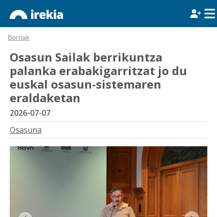
Berriak
Osasun Sailak berrikuntza
palanka erabakigarritzat jo du
euskal osasun-sistemaren
eraldaketan
2026-07-07
Osasuna