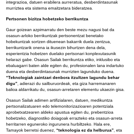
integrazioa, datuen erabilera aurreratua, desberdintasunak
murriztea eta sistema emaitzetara bideratzea.
Pertsonen bizitza hobetzeko berrikuntza
Gaur goizean azpimarratu den beste mezu nagusi bat da
osasun-arloko berrikuntzak pertsonentzat benetako
hobekuntzak sortzen dituenean bakarrik duela zentzua,
berrikuntzarik onena ia ikusezin bihurtzen dena dela,
esperientzia hobetzen duelako pertsonari konplexutasunik
helarazi gabe. Osasun Sailak berrikuntza etiko, inklusibo eta
ebaluagarri baten alde egiten du, profesionalen lana indartuko
duena eta desberdintasunak murrizten lagunduko duena.
“Teknologiak zaintzari denbora itzultzen lagundu behar
digu”
, adierazi du sailburuordeak, eta giza harremanaren
balioa aldarrikatu du, osasun-arretaren elementu ukaezin gisa.
Osasun Sailak adimen artifizialaren, datuen, medikuntza
pertsonalizatuaren edo telemonitorizazioaren potentziala
aprobetxatzearen aldeko apustua egiten du, prebentzioa
hobetzeko, diagnostiko doiagoak errazteko eta osasun-arreta
herritarren eguneroko ingurunera hurbiltzeko. Hala ere,
Tamayok berretsi duenez,
“teknologia ez da helburua”
, eta