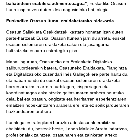
baliabideen erabilera adimentsuagoa”
, Euskadiko Osasun
Ituna inspiratzen duten ideia nagusietako bat, alegia.
Euskadiko Osasun Ituna, eraldaketarako bide-orria
Osasun Sailak eta Osakidetzak ikastaro honetan izan duten
parte-hartzeak Euskal Osasun Itunean jarri du arreta, euskal
osasun-sistemaren eraldaketa sakon eta jasangarria
bultzatzeko esparru estrategiko gisa.
Mahai inguruan, Osasuneko eta Eraldaketa Digitaleko
sailburuordearekin batera, Osasuneko Eraldaketa, Plangintza
eta Digitalizazioko zuzendari Inés Gallegok ere parte hartu du,
eta nabarmendu du euskal osasun-sistemaren eraldaketa
horren arrakasta arreta hurbilagoa, irisgarriagoa eta
koordinatuagoa eskaintzeko gaitasunaren arabera neurtuko
dela, bai eta osasun, ongizate eta herritarren esperientziaren
emaitzen hobekuntzaren arabera ere, eta ez soilik jardueraren
hazkundearen arabera.
Itunak gai estrategikoei buruzko adostasunak eraikitzea
ahalbidetu du, besteak beste, Lehen Mailako Arreta indartzea,
profesionalak zaintzea, osasunaren eta zainketen arteko