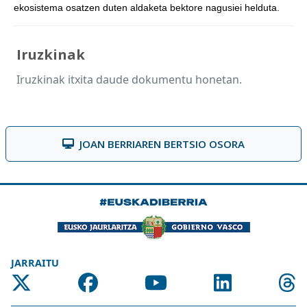
ekosistema osatzen duten aldaketa bektore nagusiei helduta.
Iruzkinak
Iruzkinak itxita daude dokumentu honetan.
JOAN BERRIAREN BERTSIO OSORA
JARRAITU