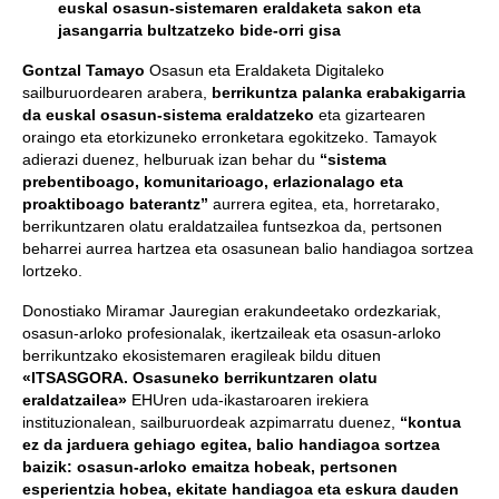
euskal osasun-sistemaren eraldaketa sakon eta
jasangarria bultzatzeko bide-orri gisa
Gontzal Tamayo
Osasun eta Eraldaketa Digitaleko
sailburuordearen arabera,
berrikuntza palanka erabakigarria
da euskal osasun-sistema eraldatzeko
eta gizartearen
oraingo eta etorkizuneko erronketara egokitzeko. Tamayok
adierazi duenez, helburuak izan behar du
“sistema
prebentiboago, komunitarioago, erlazionalago eta
proaktiboago baterantz”
aurrera egitea, eta, horretarako,
berrikuntzaren olatu eraldatzailea funtsezkoa da, pertsonen
beharrei aurrea hartzea eta osasunean balio handiagoa sortzea
lortzeko.
Donostiako Miramar Jauregian erakundeetako ordezkariak,
osasun-arloko profesionalak, ikertzaileak eta osasun-arloko
berrikuntzako ekosistemaren eragileak bildu dituen
«ITSASGORA. Osasuneko berrikuntzaren olatu
eraldatzailea»
EHUren uda-ikastaroaren irekiera
instituzionalean, sailburuordeak azpimarratu duenez,
“kontua
ez da jarduera gehiago egitea, balio handiagoa sortzea
baizik: osasun-arloko emaitza hobeak, pertsonen
esperientzia hobea, ekitate handiagoa eta eskura dauden