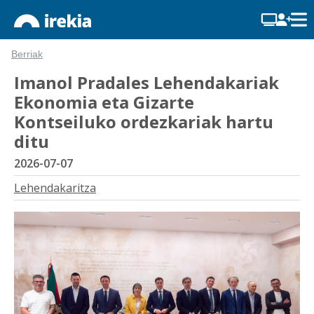
Berriak
Imanol Pradales Lehendakariak
Ekonomia eta Gizarte
Kontseiluko ordezkariak hartu
ditu
2026-07-07
Lehendakaritza