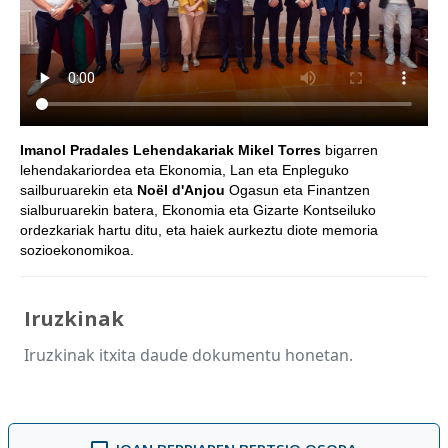
Imanol Pradales Lehendakariak
Mikel Torres
bigarren
lehendakariordea eta Ekonomia, Lan eta Enpleguko
sailburuarekin eta
Noël d'Anjou
Ogasun eta Finantzen
sialburuarekin batera, Ekonomia eta Gizarte Kontseiluko
ordezkariak hartu ditu, eta haiek aurkeztu diote memoria
sozioekonomikoa.
Iruzkinak
Iruzkinak itxita daude dokumentu honetan.