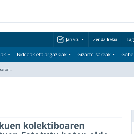
Jarraitu
Zer da Irekia
Lag
iak
Bideoak eta argazkiak
Gizarte-sareak
Gobe
boaren…
kuen kolektiboaren