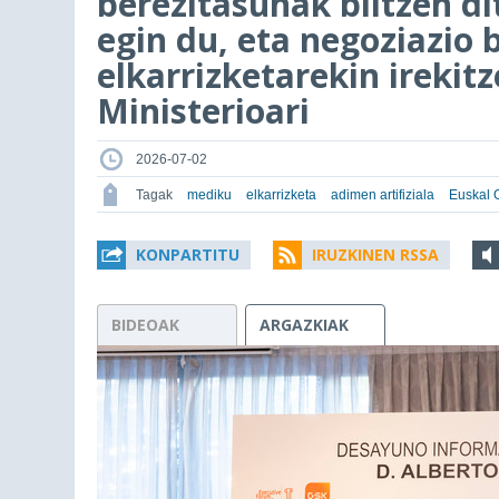
berezitasunak biltzen d
egin du, eta negoziazio 
elkarrizketarekin irekit
Ministerioari
2026-07-02
Tagak
mediku
elkarrizketa
adimen artifiziala
Euskal 
KONPARTITU
IRUZKINEN RSSA
BIDEOAK
ARGAZKIAK