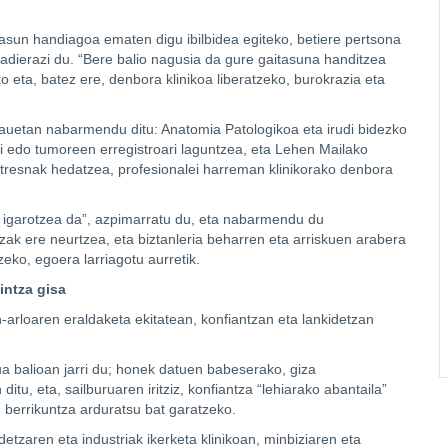
tasun handiagoa ematen digu ibilbidea egiteko, betiere pertsona
 adierazi du. “Bere balio nagusia da gure gaitasuna handitzea
 eta, batez ere, denbora klinikoa liberatzeko, burokrazia eta
hauetan nabarmendu ditu: Anatomia Patologikoa eta irudi bidezko
i edo tumoreen erregistroari laguntzea, eta Lehen Mailako
 tresnak hedatzea, profesionalei harreman klinikorako denbora
a igarotzea da”, azpimarratu du, eta nabarmendu du
ak ere neurtzea, eta biztanleria beharren eta arriskuen arabera
eko, egoera larriagotu aurretik.
intza gisa
-arloaren eraldaketa ekitatean, konfiantzan eta lankidetzan
ua balioan jarri du; honek datuen babeserako, giza
u, eta, sailburuaren iritziz, konfiantza “lehiarako abantaila”
 berrikuntza arduratsu bat garatzeko.
etzaren eta industriak ikerketa klinikoan, minbiziaren eta