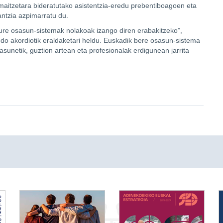
maitzetara bideratutako asistentzia-eredu prebentiboagoen eta
ntzia azpimarratu du.
re osasun-sistemak nolakoak izango diren erabakitzeko”,
do akordiotik eraldaketari heldu. Euskadik bere osasun-sistema
unetik, guztion artean eta profesionalak erdigunean jarrita