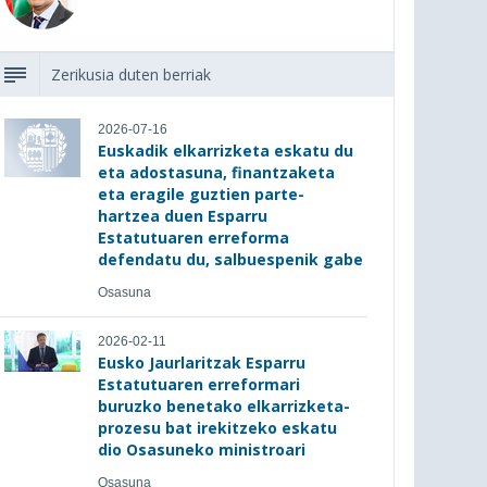
Zerikusia duten berriak
2026-07-16
Euskadik elkarrizketa eskatu du
eta adostasuna, finantzaketa
eta eragile guztien parte-
hartzea duen Esparru
Estatutuaren erreforma
defendatu du, salbuespenik gabe
Osasuna
2026-02-11
Eusko Jaurlaritzak Esparru
Estatutuaren erreformari
buruzko benetako elkarrizketa-
prozesu bat irekitzeko eskatu
dio Osasuneko ministroari
Osasuna