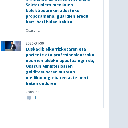
Sektorialera medikuen
kolektiboarekin adosteko
proposamena, guardien eredu
berri bati bidea irekita
Osasuna
2026-04-30
Euskadik elkarrizketaren eta
paziente eta profesionalentzako
neurrien aldeko apustua egin du,
Osasun Ministerioaren
gelditasunaren aurrean
medikuen grebaren aste berri
baten ondoren
Osasuna
1