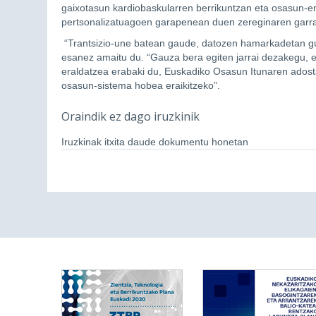
gaixotasun kardiobaskularren berrikuntzan eta osasun-e
pertsonalizatuagoen garapenean duen zereginaren garra
“Trantsizio-une batean gaude, datozen hamarkadetan gu
esanez amaitu du. “Gauza bera egiten jarrai dezakegu, e
eraldatzea erabaki du, Euskadiko Osasun Itunaren adostas
osasun-sistema hobea eraikitzeko”.
Oraindik ez dago iruzkinik
Iruzkinak itxita daude dokumentu honetan