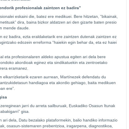
ndorik profesionalak zaintzen ez badira”
ionalei eskaini die, batez ere medikuei. Bere hitzetan, “bikainak,
etituak” dira, baina bizkor aldatzen ari den gizarte baten presio
oen mende daude.
 ez badira, ezta eraldaketarik ere zaintzen dutenak zaintzen ez
intzako edozein erreforma “haiekin egin behar da, eta ez haiei
al eta profesionalaren aldeko apustua egiten ari dela bere
z ondoko akordioak eginez eta sindikatuekin eta zentroetako
rrera eramanez.
n elkarrizketarik ezaren aurrean, Martínezek defendatu du
erantzukidetasun handiagoa eta akordio gehiago, baita medikuen
an ere”.
gisa
n zereginean jarri du arreta sailburuak, Euskadiko Osasun Itunak
abakigarri” gisa.
n ari dela, Datu bezalako plataformekin, balio handiko informazio
nak, osasun-sistemaren prebentzioa, iragarpena, diagnostikoa,