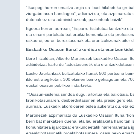
“Ikuspegi horren emaitza argia da: bost hilabeteko greba
ziurgabetasun handiagoa”, adierazi du, eta azpimarratu d
dutenak ez dira administrazioak, pazienteak baizik”.
Egoera horren aurrean, “Esparru Estatutua kentzeko eta
eta oinarri partekatu bat eraikiz komunitate eta profesion
eskaerei, euren berezitasunak eta erantzukizunak aitor d
Euskadiko Osasun Ituna: akordioa eta erantzunkide
Bere hitzaldian, Alberto Martínezek Euskadiko Osasun It
adibidetzat hartu du “adostasunetik eta erantzukidetasun
Eusko Jaurlaritzak bultzatutako Itunak 500 pertsona baino
ildo estrategikotan, 300 ekimen baino gehiagotan eta 700
euskal osasun publikoa indartzeko.
“Osasun-sistema sendoa dugu, aitortua eta baliotsua, b
kronikotasunaren, desberdintasunen eta presio gero eta h
aurrean, Euskadik akordioaren bidea aukeratu du, eta ez
Martínezek azpimarratu du Euskadiko Osasun Ituna “kont
berri bat markatzen duena, eta lau eraldaketa handitan la
komunitatera igarotzea; erakundeetatik harremanetara ig
erreaktibotasunetik proaktibotasunera, osasuneko emaitz