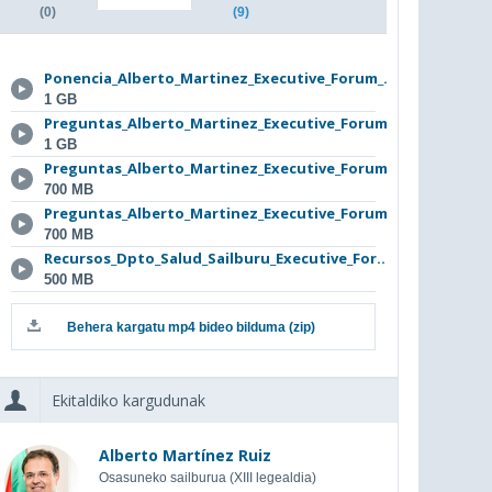
(0)
(9)
Ponencia_Alberto_Martinez_Executive_Forum_...
1 GB
Preguntas_Alberto_Martinez_Executive_Forum...
1 GB
Preguntas_Alberto_Martinez_Executive_Forum...
700 MB
Preguntas_Alberto_Martinez_Executive_Forum...
700 MB
Recursos_Dpto_Salud_Sailburu_Executive_For...
500 MB
Behera kargatu mp4 bideo bilduma (zip)
Ekitaldiko kargudunak
Alberto Martínez Ruiz
Osasuneko sailburua (XIII legealdia)