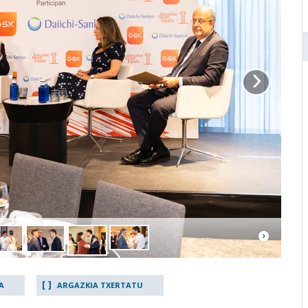
›
A
ARGAZKIA TXERTATU