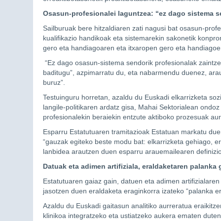
Osasun-profesionalei laguntzea: “ez dago sistema se
Sailburuak bere hitzaldiaren zati nagusi bat osasun-profes
kualifikazio handikoak eta sistemarekin sakonetik konprom
gero eta handiagoaren eta itxaropen gero eta handiag
“Ez dago osasun-sistema sendorik profesionalak zaintzen
baditugu”, azpimarratu du, eta nabarmendu duenez, araug
buruz”.
Testuinguru horretan, azaldu du Euskadi elkarrizketa sozi
langile-politikaren ardatz gisa, Mahai Sektorialean ondo
profesionalekin beraiekin entzute aktiboko prozesuak au
Esparru Estatutuaren tramitazioak Estatuan markatu due
“gauzak egiteko beste modu bat: elkarrizketa gehiago, 
lanbidea arautzen duen esparru arauemailearen definizio
Datuak eta adimen artifiziala, eraldaketaren palanka 
Estatutuaren gaiaz gain, datuen eta adimen artifizialare
jasotzen duen eraldaketa eraginkorra izateko “palanka er
Azaldu du Euskadi gaitasun analitiko aurreratua eraikitze
klinikoa integratzeko eta ustiatzeko aukera ematen dute