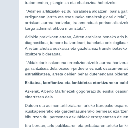
tratamendua, plangintza eta ebaluazioa hobetzeko.
“Adimen artifizialak ez du norabidea aldatzen, baina gai
erdigunean jarrita eta osasuneko emaitzak gidari direla”,
arriskuei aurrea hartzeko, tratamenduak pertsonalizatzeko
karga administratiboa murriztuta”.
Adibide praktikoen artean, AAren erabilera honako arlo 
diagnostikoa; tumore batzordeari, baheketa onkologikoar
Arretan ahotsa euskaraz eta gaztelaniaz transkribatzeko
itzultzera bideratuta.
“Aldaketarik sakonena erreakzionatzetik aurrea hartzer
garrantzitsua dela osasun-jarduera ez ezik osasun-emaitz
estratifikatzea, arreta gehien behar dutenengana bideratz
Ekitatea, konfiantza eta lankidetza etorkizuneko bald
Azkenik, Alberto Martínezek gogorarazi du euskal osasun
oinarritzen dela.
Datuen eta adimen artifizialaren arloko Europako esparr
ikuskapenerako eta gardentasunerako bermeak ezartzen dit
bihurtzen du, pertsonen eskubideak errespetatzen dituen
Era berean, arlo publikoaren eta pribatuaren arteko lankid