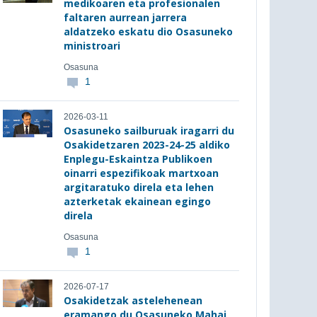
medikoaren eta profesionalen
faltaren aurrean jarrera
aldatzeko eskatu dio Osasuneko
ministroari
Osasuna
1
2026-03-11
Osasuneko sailburuak iragarri du
Osakidetzaren 2023-24-25 aldiko
Enplegu-Eskaintza Publikoen
oinarri espezifikoak martxoan
argitaratuko direla eta lehen
azterketak ekainean egingo
direla
Osasuna
1
2026-07-17
Osakidetzak astelehenean
eramango du Osasuneko Mahai