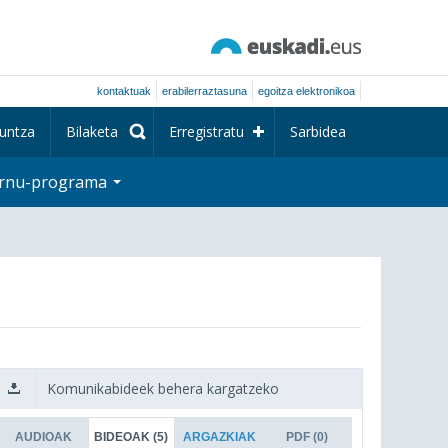
kontaktuak
erabilerraztasuna
egoitza elektronikoa
untza
Bilaketa
Erregistratu
Sarbidea
rnu-programa
Komunikabideek behera kargatzeko
AUDIOAK
BIDEOAK
(5)
ARGAZKIAK
PDF
(0)