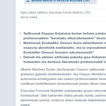
BEHERA KARGATU ARGAZKI BILDUMA (ZIP)
Dpto_Salud_Sailburu_Executive_Forum_Madrid_1.JPG
Iturria: Irekia
Sailburuak Esparru Estatutua bertan behera uztek
profesionalekin "benetako elkarrizketarekin" best
Martínezek Euskadiko Osasun Ituna aldarrikatzen d
osasuna akordiotik eraldatzeko, eta ez inposaketa
Euskadiko Osasun Itunaren adostasunetik”
Datuak eta adimen artifiziala palanka gisa finkatze
hobetzeko eta denbora liberatzeko profesionalek 
Alberto Martinez Eusko Jaurlaritzako Osasun sailburuak 
grebaren gatazka desblokeatzeko, eta Osasun Ministeri
autonomia-erkidegoekin eta osasun-profesionalekin beneta
medikuen kolektiboaren berezitasunak jasoko dituen esta
Executive Forumek Madrilen antolatutako gosari informat
tramitazioak “alde bakarreko bidea jarraitu duela, auton
elementuak sartuta, ondorioz ekarri dutenak hilabeteeta
izatea”.