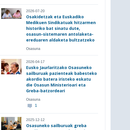
2026-07-20
Osakidetzak eta Euskadiko
Medikuen Sindikatuak hitzarmen
historiko bat sinatu dute,
osasun-sistemaren antolaketa-
ereduaren aldaketa bultzatzeko
Osasuna
2026-04-17
Eusko Jaurlaritzako Osasuneko
sailburuak pazienteak babesteko
akordio batera iristeko eskatu
die Osasun Ministerioari eta
Greba-batzordeari
Osasuna
1
2025-12-12
Osasuneko sailburuak greba