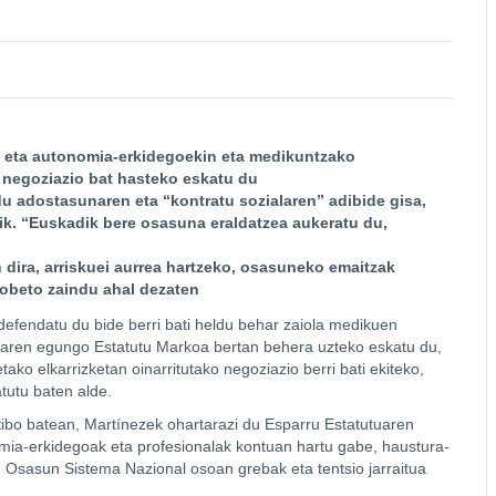
o eta autonomia-erkidegoekin eta medikuntzako
e negoziazio bat hasteko eskatu du
u adostasunaren eta “kontratu sozialaren” adibide gisa,
tik. “Euskadik bere osasuna eraldatzea aukeratu du,
n dira, arriskuei aurrea hartzeko, osasuneko emaitzak
hobeto zaindu ahal dezaten
defendatu du bide berri bati heldu behar zaiola medikuen
oaren egungo Estatutu Markoa bertan behera uzteko eskatu du,
ko elkarrizketan oinarritutako negoziazio berri bati ekiteko,
tutu baten alde.
ibo batean, Martínezek ohartarazi du Esparru Estatutuaren
omia-erkidegoak eta profesionalak kontuan hartu gabe, haustura-
n Osasun Sistema Nazional osoan grebak eta tentsio jarraitua