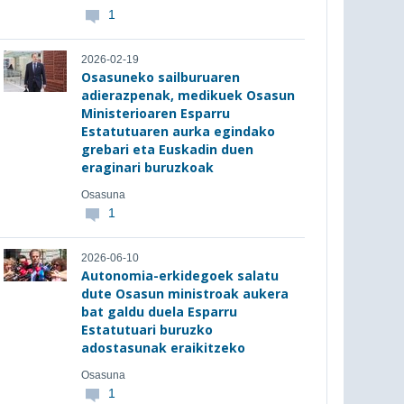
1
2026-02-19
Osasuneko sailburuaren
adierazpenak, medikuek Osasun
Ministerioaren Esparru
Estatutuaren aurka egindako
grebari eta Euskadin duen
eraginari buruzkoak
Osasuna
1
2026-06-10
Autonomia-erkidegoek salatu
dute Osasun ministroak aukera
bat galdu duela Esparru
Estatutuari buruzko
adostasunak eraikitzeko
Osasuna
1