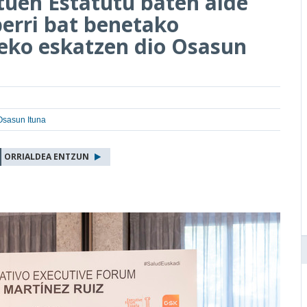
ituen Estatutu baten alde
berri bat benetako
zeko eskatzen dio Osasun
Osasun Ituna
ORRIALDEA ENTZUN