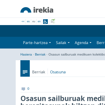
<<
es
eu
en
Parte-hartzea
Sailak
Agenda
Berr
Hasiera
·
Berriak
·
Osasun sailburuak medikuen kolekti
Berriak
Osasuna
0
Osasun sailburuak medi