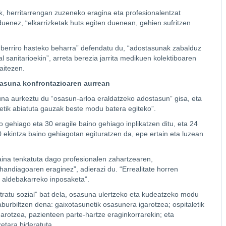
k, herritarrengan zuzeneko eragina eta profesionalentzat
uenez, “elkarrizketak huts egiten duenean, gehien sufritzen
 berriro hasteko beharra” defendatu du, “adostasunak zabalduz
al sanitarioekin”, arreta berezia jarrita medikuen kolektiboaren
aitezen.
tasuna konfrontazioaren aurrean
una aurkeztu du “osasun-arloa eraldatzeko adostasun” gisa, eta
etik abiatuta gauzak beste modu batera egiteko”.
 gehiago eta 30 eragile baino gehiago inplikatzen ditu, eta 24
 ekintza baino gehiagotan egituratzen da, epe ertain eta luzean
aina tenkatuta dago profesionalen zahartzearen,
andiagoaren eraginez”, adierazi du. “Errealitate horren
 aldebakarreko inposaketa”.
ratu sozial” bat dela, osasuna ulertzeko eta kudeatzeko modu
burbiltzen dena: gaixotasunetik osasunera igarotzea; ospitaletik
arotzea, pazienteen parte-hartze eraginkorrarekin; eta
etara bideratuta.