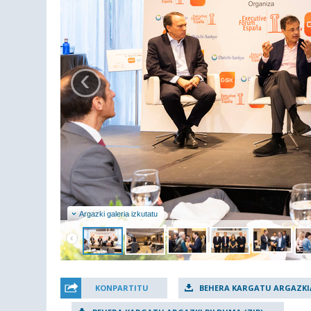
‹
Argazki galeria izkutatu
KONPARTITU
BEHERA KARGATU ARGAZKI