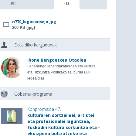
(0)
(1)
n770_logoconsejo.jpg
200 KB (jpg)
Ekitaldiko kargudunak
Ibone Bengoetxea Otaolea
Lehenengo lehendakariordea eta Kultura
eta Hizkuntza Politikako sailburua (XIII
legealdia)
Gobernu-programa
Konpromisoa 47.
Kulturaren sortzaileei, artistei
eta profesionalei laguntzea,
Euskadin kultura sorkuntza eta -
ekoizpena bultzatzeko eta