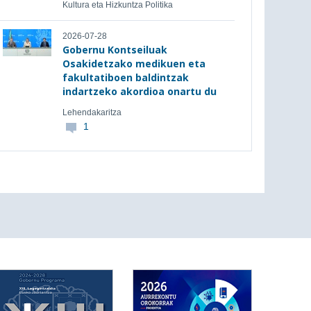
Kultura eta Hizkuntza Politika
2026-07-28
Gobernu Kontseiluak
Osakidetzako medikuen eta
fakultatiboen baldintzak
indartzeko akordioa onartu du
Lehendakaritza
1