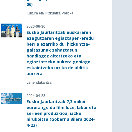
06)
Kultura eta Hizkuntza Politika
2026-06-30
Eusko Jaurlaritzak euskararen
ezagutzaren egiaztapen-eredu
berria ezarriko du, hizkuntza-
gaitasunak zehaztasun
handiagoz aitortzeko eta
egiaztatzeko aukera gehiago
eskaintzeko urriko deialditik
aurrera
Lehendakaritza
2024-04-23
Eusko Jaurlaritzak 7,3 milioi
eurora igo du film luze, labur eta
serieen produzkioa, iazko
hirukoitza (Gobernu Bilera 2024-
4-23)