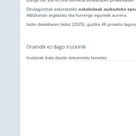
izango da, eta 45.000 eurokoa euskarazko proiektuetan.
Dirulaguntzak eskuratzeko
eskabideak aurkezteko epe
Aldizkarian argitaratu eta hurrengo egunetik aurrera.
Iazko deialdiaren bidez (2025), guztira 46 proiektu lagund
Oraindik ez dago iruzkinik
Iruzkinak itxita daude dokumentu honetan