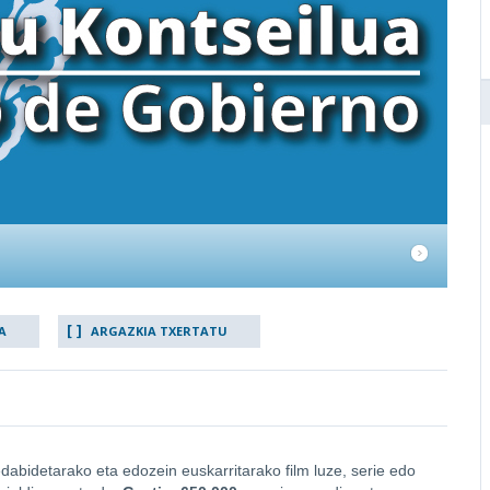
A
ARGAZKIA TXERTATU
abidetarako eta edozein euskarritarako film luze, serie edo