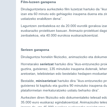
Film-luzeen garapena
Dirulaguntzetara aurkezteko film luzetzat hartuko da “i
izan eta 60 minutu edo gehiagoko iraupena duena eta zin
ustiatzeko erabiltzen dena”.
Laguntzen zenbatekoa ez da 20.000 eurotik gorakoa izan
euskarazko proiektuen kasuan. Animazio-proiektuei dag
zenbatekoa, eta 40.000 eurokoa euskarazkoentzat.
Serieen garapena
Dirulaguntza honekin fikziozko, animaziozko eta dokumen
Horretarako
serietzat
hartuko dira “ikus-entzunezko proi
guztira, gutxienez, 135 minutuko iraupena dutenak, lehen
aretoetan, telebistetan edo bestelako hedapen-moduetan 
Bestalde,
miniserietzat
hartuko dira “ikus-entzunezko pr
gutxienez bi kapitulu eta guztira 90 minutuko iraupena du
plataformetan merkaturatzeko ustiatu beharko dira”.
Aurkezten diren fikziozko edo dokumentaleko telesail ed
35.000 euro euskaraz egindakoentzat. Animaziozko teles