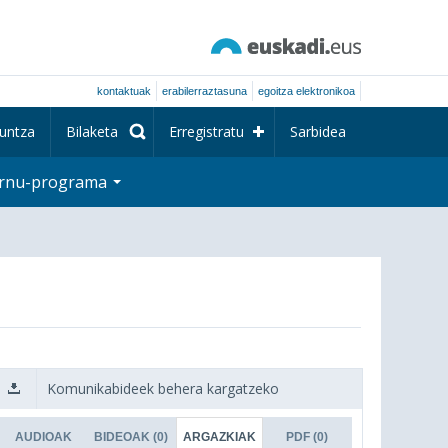
kontaktuak
erabilerraztasuna
egoitza elektronikoa
untza
Bilaketa
Erregistratu
Sarbidea
rnu-programa
Komunikabideek behera kargatzeko
AUDIOAK
BIDEOAK
(0)
ARGAZKIAK
PDF
(0)