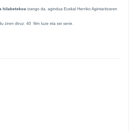
a hilabetekoa
izango da, agindua Euskal Herriko Agintaritzaren
u ziren diruz: 40 film luze eta sei serie.