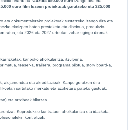
eialdia onartu du.
Guztira 650.000 euro
izango dira eta
5.000 euro film luzeen proiektuak garatzeko eta 325.000
ko eta dokumentalerako proiektuak sustatzeko izango dira eta
nezko ekoizpen baten prestaketa eta diseinua, produkzio-
zentratua, eta 2026 eta 2027 urteetan zehar egingo direnak.
arrizketak, kanpoko aholkularitza, itzulpena.
rimatua, teaser-a, trailerra, programa pilotua, story board-a,
ak, alojamendua eta akreditazioak. Kanpo geratzen dira
ifikoetan sartutako merkatu eta azoketara joateko gastuak.
an) eta artxiboak bilatzea.
uarentzat. Koprodukzio kontratuen aholkularitza eta idazketa,
ofesionalekin kontratuak.