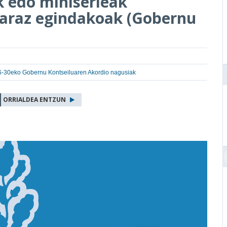
ak edo miniserieak
karaz egindakoak (Gobernu
-30eko Gobernu Kontseiluaren Akordio nagusiak
ORRIALDEA ENTZUN