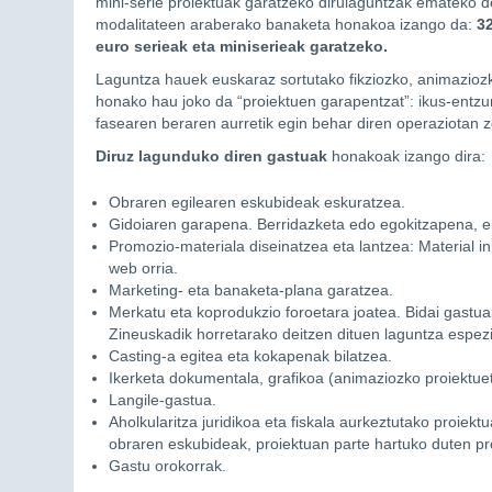
mini-serie proiektuak garatzeko dirulaguntzak emateko d
modalitateen araberako banaketa honakoa izango da:
32
euro serieak eta miniserieak garatzeko.
Laguntza hauek euskaraz sortutako fikziozko, animazioz
honako hau joko da “proiektuen garapentzat”: ikus-entzu
fasearen beraren aurretik egin behar diren operaziotan 
Diruz lagunduko diren gastuak
honakoak izango dira:
Obraren egilearen eskubideak eskuratzea.
Gidoiaren garapena. Berridazketa edo egokitzapena, elk
Promozio-materiala diseinatzea eta lantzea: Material inp
web orria.
Marketing- eta banaketa-plana garatzea.
Merkatu eta koprodukzio foroetara joatea. Bidai gastu
Zineuskadik horretarako deitzen dituen laguntza espez
Casting-a egitea eta kokapenak bilatzea.
Ikerketa dokumentala, grafikoa (animaziozko proiektuet
Langile-gastua.
Aholkularitza juridikoa eta fiskala aurkeztutako proiekt
obraren eskubideak, proiektuan parte hartuko duten pr
Gastu orokorrak.