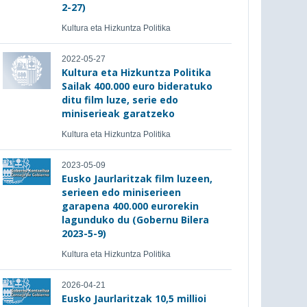
2-27)
Kultura eta Hizkuntza Politika
2022-05-27
Kultura eta Hizkuntza Politika
Sailak 400.000 euro bideratuko
ditu film luze, serie edo
miniserieak garatzeko
Kultura eta Hizkuntza Politika
2023-05-09
Eusko Jaurlaritzak film luzeen,
serieen edo miniserieen
garapena 400.000 eurorekin
lagunduko du (Gobernu Bilera
2023-5-9)
Kultura eta Hizkuntza Politika
2026-04-21
Eusko Jaurlaritzak 10,5 millioi