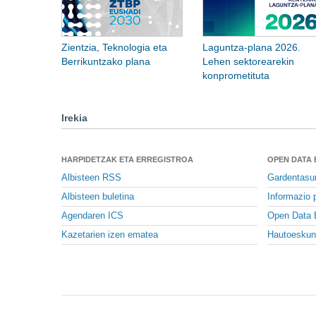
Zientzia, Teknologia eta
Laguntza-plana 2026.
Berrikuntzako plana
Lehen sektorearekin
konprometituta
Irekia
HARPIDETZAK ETA ERREGISTROA
OPEN DATA
Albisteen RSS
Gardentasu
Albisteen buletina
Informazio p
Agendaren ICS
Open Data 
Kazetarien izen ematea
Hautoeskun