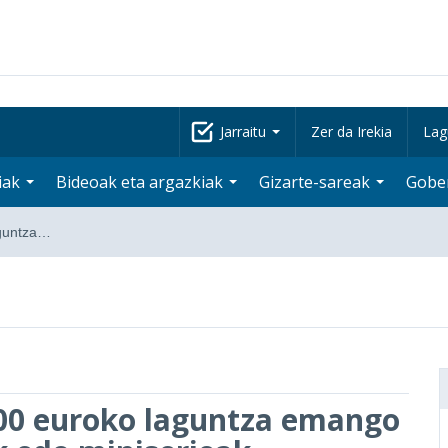
Jarraitu
Zer da Irekia
Lag
iak
Bideoak eta argazkiak
Gizarte-sareak
Gobe
aguntza…
000 euroko laguntza emango