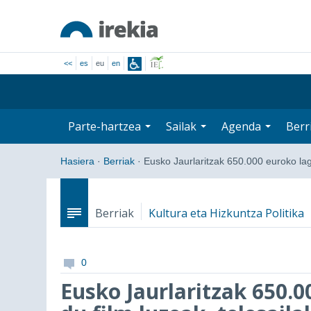
<<
es
eu
en
Parte-hartzea
Sailak
Agenda
Berr
Hasiera
·
Berriak
·
Eusko Jaurlaritzak 650.000 euroko l
Berriak
Kultura eta Hizkuntza Politika
0
Eusko Jaurlaritzak 650.