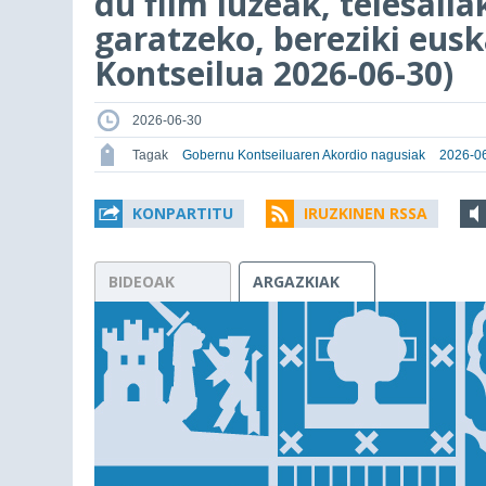
du film luzeak, telesail
garatzeko, bereziki eus
Kontseilua 2026-06-30)
2026-06-30
Tagak
Gobernu Kontseiluaren Akordio nagusiak
2026-06
KONPARTITU
IRUZKINEN RSSA
BIDEOAK
ARGAZKIAK