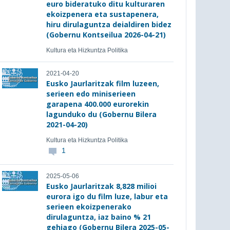
euro bideratuko ditu kulturaren
ekoizpenera eta sustapenera,
hiru dirulaguntza deialdiren bidez
(Gobernu Kontseilua 2026-04-21)
Kultura eta Hizkuntza Politika
2021-04-20
Eusko Jaurlaritzak film luzeen,
serieen edo miniserieen
garapena 400.000 eurorekin
lagunduko du (Gobernu Bilera
2021-04-20)
Kultura eta Hizkuntza Politika
1
2025-05-06
Eusko Jaurlaritzak 8,828 milioi
eurora igo du film luze, labur eta
serieen ekoizpenerako
dirulaguntza, iaz baino % 21
gehiago (Gobernu Bilera 2025-05-