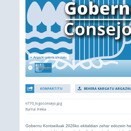
Argazki galeria izkutatu
KONPARTITU
BEHERA KARGATU ARGAZKI
n770_logoconsejo.jpg
Iturria: Irekia
Gobernu Kontseiluak 2026ko ekitaldian zehar edozein hed