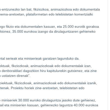
kus-entzunezko lan bat, fikziozkoa, animaziozkoa edo dokumentala
ema-aretoetan, plataformetan edo telebistetan komertzialki
go fikzio eta dokumentalen kasuan, eta 25.000 eurotik gorakoa
okionez, 35.000 eurokoa izango da dirulaguntzaren gehieneko
tal serieak eta miniserieak garatzen lagunduko da.
ektuak, fikziozkoak, animaziozkoak edo dokumentalak izan,
 denboraldiari dagozkion hiru kapitulurekin gutxienez, eta zine
ustiatzen direnak”.
oiektuak, fikziozkoak, animaziozkoak edo dokumentalak izanik,
tenak. Proiektu horiek zine-aretoetan, telebistetan edo
o miniseriek 30.000 euroko dirulaguntza jasoko dute gehienez,
ail eta miniserien kasuan, gehienezko laguntza 40.000 eurokoa