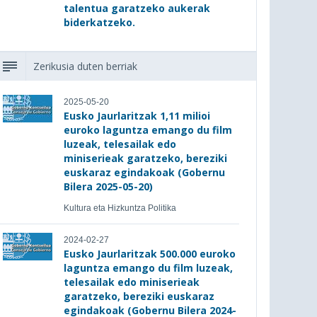
talentua garatzeko aukerak
biderkatzeko.
Zerikusia duten berriak
2025-05-20
Eusko Jaurlaritzak 1,11 milioi
euroko laguntza emango du film
luzeak, telesailak edo
miniserieak garatzeko, bereziki
euskaraz egindakoak (Gobernu
Bilera 2025-05-20)
Kultura eta Hizkuntza Politika
2024-02-27
Eusko Jaurlaritzak 500.000 euroko
laguntza emango du film luzeak,
telesailak edo miniserieak
garatzeko, bereziki euskaraz
egindakoak (Gobernu Bilera 2024-