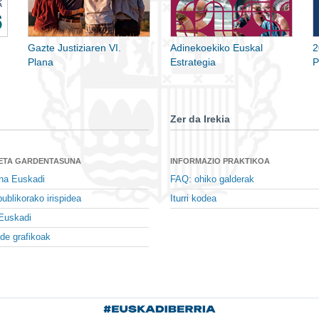
Gazte Justiziaren VI.
Adinekoekiko Euskal
2
Plana
Estrategia
P
Zer da Irekia
 ETA GARDENTASUNA
INFORMAZIO PRAKTIKOA
na Euskadi
FAQ: ohiko galderak
ublikorako irispidea
Iturri kodea
Euskadi
de grafikoak