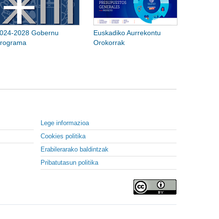
024-2028 Gobernu
Euskadiko Aurrekontu
rograma
Orokorrak
Lege informazioa
Cookies politika
Erabilerarako baldintzak
Pribatutasun politika