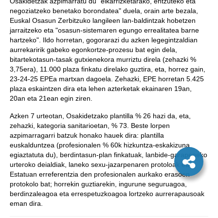
Osakidetzak azpimarratu du "elkarrizketarako, entzuteko eta
negoziatzeko benetako borondatea" duela, orain arte bezala,
Euskal Osasun Zerbitzuko langileen lan-baldintzak hobetzen
jarraitzeko eta "osasun-sistemaren egungo errealitatea barne
hartzeko". Ildo horretan, gogorarazi du azken legegintzaldian
aurrekaririk gabeko egonkortze-prozesu bat egin dela,
bitartekotasun-tasak gutxienekora murriztu direla (zehazki %
3,75era), 11.000 plaza finkatu direlako guztira, eta, horrez gain,
23-24-25 EPEa martxan dagoela. Zehazki, EPE horretan 5.425
plaza eskaintzen dira eta lehen azterketak ekainaren 19an,
20an eta 21ean egin ziren.
Azken 7 urteotan, Osakidetzako plantilla % 26 hazi da, eta,
zehazki, kategoria sanitarioetan, % 73. Beste lorpen
azpimarragarri batzuk honako hauek dira: plantilla
euskalduntzea (profesionalen % 60k hizkuntza-eskakizuna
egiaztatuta du), berdintasun-plan finkatuak, lanbide-garapeneko
urteroko deialdiak, laneko sexu-jazarpenaren protoloak eta
Estatuan erreferentzia den profesionalen aurkako erasoen
protokolo bat; horrekin guztiarekin, ingurune seguruagoa,
berdinzaleagoa eta errespetuzkoagoa lortzeko aurrerapausoak
eman dira.