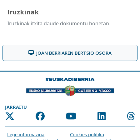
Iruzkinak
Iruzkinak itxita daude dokumentu honetan.
JOAN BERRIAREN BERTSIO OSORA
JARRAITU
Lege informazioa
Cookies politika