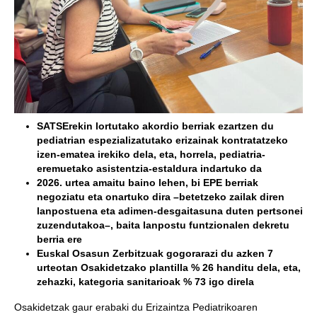
SATSErekin lortutako akordio berriak ezartzen du
pediatrian espezializatutako erizainak kontratatzeko
izen-ematea irekiko dela, eta, horrela, pediatria-
eremuetako asistentzia-estaldura indartuko da
2026.
urtea amaitu baino lehen, bi EPE berriak
negoziatu eta onartuko dira –betetzeko zailak diren
lanpostuena eta adimen-desgaitasuna duten pertsonei
zuzendutakoa–, baita lanpostu funtzionalen dekretu
berria ere
Euskal Osasun Zerbitzuak gogorarazi du azken 7
urteotan Osakidetzako plantilla % 26 handitu dela, eta,
zehazki, kategoria sanitarioak % 73 igo direla
Osakidetzak gaur erabaki du Erizaintza Pediatrikoaren