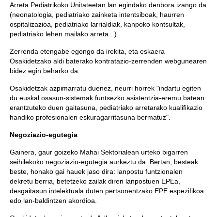
Arreta Pediatrikoko Unitateetan lan egindako denbora izango da
(neonatologia, pediatriako zainketa intentsiboak, haurren
ospitalizazioa, pediatriako larrialdiak, kanpoko kontsultak,
pediatriako lehen mailako arreta...).
Zerrenda etengabe egongo da irekita, eta eskaera
Osakidetzako aldi baterako kontratazio-zerrenden webgunearen
bidez egin beharko da.
Osakidetzak azpimarratu duenez, neurri horrek "indartu egiten
du euskal osasun-sistemak funtsezko asistentzia-eremu batean
erantzuteko duen gaitasuna, pediatriako arretarako kualifikazio
handiko profesionalen eskuragarritasuna bermatuz".
Negoziazio-egutegia
Gainera, gaur goizeko Mahai Sektorialean urteko bigarren
seihilekoko negoziazio-egutegia aurkeztu da. Bertan, besteak
beste, honako gai hauek jaso dira: lanpostu funtzionalen
dekretu berria, betetzeko zailak diren lanpostuen EPEa,
desgaitasun intelektuala duten pertsonentzako EPE espezifikoa
edo lan-baldintzen akordioa.