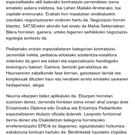
espezialitateko aldi baterako kontratazio-zerrendetan izena
emateko aukera irekitzea, bai Lehen Mailako Arretarako, bai
ospitale-eremurako. Erabaki hori maiatzean sindikatuekin
izandako negoziazioaren ondoren hartu da. Negoziazio horren
bitartez, SATSErekin akordio bat sinatu da Mahai Sektorialean.
Bilera horretan, gainera, urteko bigarren seihilekoko negoziazio-
egutegia aurkeztu da.
Pediatriako erizain espezialistaren kategorian kontratazio-
zerrendak irekita, pediatria-arloetako asistentzia-estaldura
indartuko da gero eta eskari eta espezializazio handiagoko
testuinguru batean. Gainera, bereziki garraitzitsua da
Haursareren zabalkunde fase berrian, gaixotasun larriak eta
konplexuak dituzten haur eta nerabeei arreta emateko sarearen
hedapenean, alegia.
Neurria ebazpen bidez aplikatuko da. Ebazpen horretan
ezartzen denez, zerrenda horietan izena eman ahal izango dute
Erizaintzako Diploma edo Gradua eta Erizaintza Pediatrikoko
espezialistaren titulazio ofiziala dutenek. Lanpostu funtzional
berria denez eta Osakidetzan kategoria horretarako
erreferentziazko EPErik ez dagoenez, egiaztatutako hizkuntza-
eskakizuna kontuan hartuko da. Berdinketak hausteko irizpidea